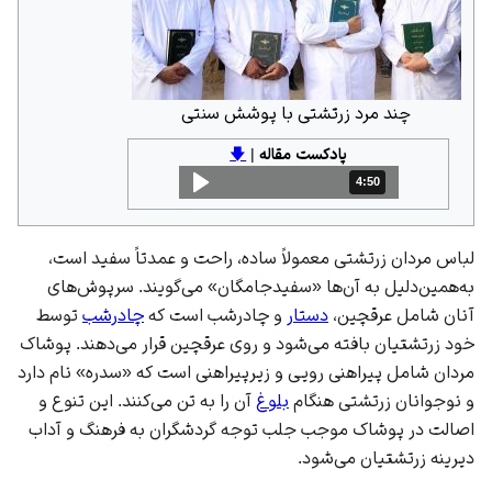
چند مرد زرتشتی با پوشش سنتی
پادکست مقاله
|
🡇
4:50
مدت: 4 دقیقه و 50 ثانیه
لباس مردان زرتشتی معمولاً ساده، راحت و عمدتاً سفید است،
به‌همین‌دلیل به آن‌ها «سفیدجامگان» می‌گویند. سرپوش‌های
آنان شامل عرقچین،
دستار
و چادرشب است که
چادرشب
توسط
خود زرتشتیان بافته می‌شود و روی عرقچین قرار می‌دهند. پوشاک
مردان شامل پیراهنی رویی و زیرپیراهنی است که «سدره» نام دارد
و نوجوانان زرتشتی هنگام
بلوغ
آن را به تن می‌کنند. این تنوع و
اصالت در پوشاک موجب جلب توجه گردشگران به فرهنگ و آداب
دیرینه زرتشتیان می‌شود.