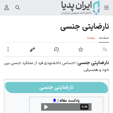
جستجو
منوی
نارضایتی جنسی
صفحه
بحث
زبان
پیگیری
نمایش تاریخچه
نمایش مبدأ
بیشت
نارضایتی جنسی
؛ احساس ناخشنودی فرد از عملکرد جنسی‌ بین
خود و همسرش.
نارضایتی جنسی
پادکست مقاله
|
🡇
5:39
مدت: 5 دقیقه و 39 ثانیه