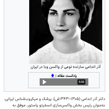
آذر اندامی سازنده نوعی از واکسن وبا در ایران
پادکست مقاله
|
🡇
5:52
مدت: 5 دقیقه و 52 ثانیه
دکتر آذر اندامی (۱۳۰۵–۱۳۶۳ش)، پزشک و میکروب‌شناس ایرانی،
به‌عنوان رئیس بخش واکسن‌سازی انستیتو پاستور، موفق به