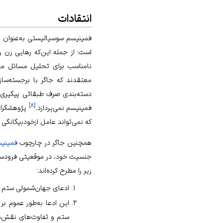
انتقادات
فمینیسم سوسیالیستی
به‌عنوان 
است؛ از جمله این‌که رهایی زن ر
نامناسب برای تحلیل مسائل م
معتقدند که جاگر با برجسته‌سا
دسته‌بندی صرف طبقاتی پیگیری ک
]
۸
[
فمینیسم نمی‌پردازد.
پژوهشگران
که نمی‌تواند عامل ازخودبیگانگی 
همچنین جاگر در چارچوب
فمینیس
جنسیت خود، در موقعیتی فرودست 
زیر را مطرح کرده‌اند:
ادعای جهان‌شمولی ستم عل
این ادعا به‌طور عموم ب
ستم و تفاوت‌های
نقش‌ه