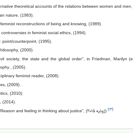
ernative theoretical accounts of the relations between women and men,
an nature, (1983).
eminist reconstructions of being and knowing, (1989).
 controversies in feminist social ethics, (1994).
e: point/counterpoint, (1995).
hilosophy, (2000).
civil society, the state and the global order", in Friedman, Marilyn 
sophy , (2005).
iplinary feminist reader, (2008).
es, (2009). .
tics, (2010).
, (2014).
[
۱۳
]
"On Susan Moller Okin's "Reason and feeling in thinking about justice", (ژوئیه ۲۰۱۵).