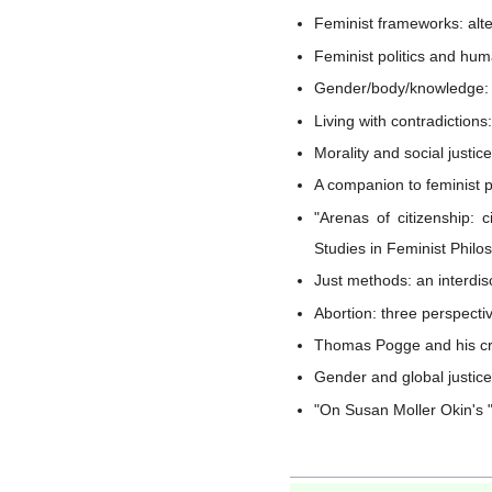
Feminist frameworks: alt
Feminist politics and hum
Gender/body/knowledge: f
Living with contradictions:
Morality and social justic
A companion to feminist p
"Arenas of citizenship: 
Studies in Feminist Philo
Just methods: an interdisc
Abortion: three perspectiv
Thomas Pogge and his cri
Gender and global justice