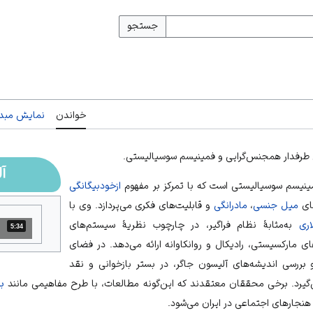
جستجو
خواندن
نمایش مبدأ
یی طرفدار همجنس‌گرایی و فمینیسم سوسیالیستی.
آ
ینیسم سوسیالیستی
است که با تمرکز بر مفهوم
ازخودبیگانگی
های
میل جنسی
،
مادرانگی
و قابلیت‌های فکری می‌پردازد. وی با
اری
به‌مثابهٔ نظام فراگیر، در چارچوب نظریهٔ سیستم‌های
5:34
مدت: 5 دقیقه و 34 ثانیه
ای مارکسیستی، رادیکال و روانکاوانه ارائه می‌دهد. در فضای
 بررسی اندیشه‌های آلیسون جاگر، در بستر بازخوانی و نقد
گیرد. برخی محققان معتقدند که این‌گونه مطالعات، با طرح مفاهیمی مانند
ب
هنجارهای اجتماعی
در ایران می‌شود.