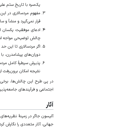
یک‌سره با تاریخ ستم علی
مفهوم مردسالاری در این 
قرار نمی‌گیرد و منشأ و س
ادعای موفقیت یکسان ای
چالش توضیحی مواجه ا
اگر مردسالاری تا این حد
دوران‌های پیشامدرن، با 
پذیرش سیطرهٔ کامل مردسا
نتیجه امکان برون‌رفت از
در پی طرح این چالش‌ها، برخی ف
اجتماعی و فرآیندهای جامعه‌پذیر
آثار
آلیسون جاگر در زمینهٔ نظریه‌ها
جهانی
، آثار متعددی را نگارش کرد