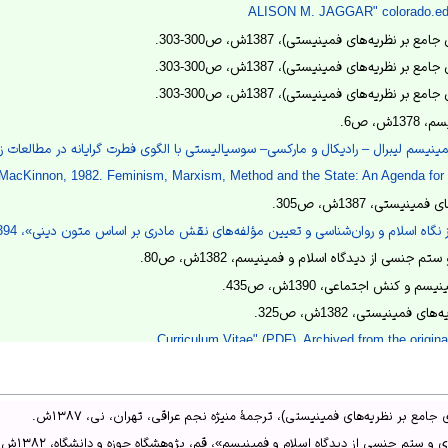
ر نظریه‌های فمینیستی)، 1387ش، ص300-303.
ر نظریه‌های فمینیستی)، 1387ش، ص300-303.
ر نظریه‌های فمینیستی)، 1387ش، ص300-303.
ش، ص6.
نیسم لیبرال – رادیکال و مارکسی– سوسیالیستی با الگوی فطرت گرایانه در مطالعات زنان»، 1395ش
MacKinnon, 1982. Feminism, Marxism, Method and the State: An Agenda for T
نیستی، 1387ش، ص305.
گاه اسلام و روان‌شناسی و تعیین مؤلفه‌های نقش مادری بر اساس متون دینی»، 1394ش، ص15-19.
م جنسی از دیدگاه اسلام و فمینیسم، 1382ش، ص80.
م و کنش اجتماعی، 1390ش، ص435.
مینیستی، 1382ش، ص325.
Curriculum Vitae" (PDF). Archived from the origina
امع بر نظریه‌های فمینیستی)، ترجمهٔ منیژه نجم عراقی، تهران، نی، ۱۳۸۷ش.
 ستم جنسی از دیدگاه اسلام و فمینیسم»، قم، پژوهشگاه حوزه و دانشگاه، ۱۳۸۲ش.