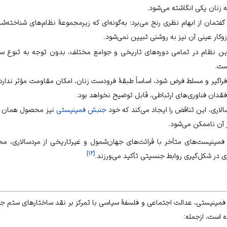
ه زنان یکی انگاشته می‌شود.
گفتمان از ابهام نظری رنج می‌برد؛ به‌گونه‌ای که زیرمجموعهٔ نظام‌های شناخته‌
ازوکار عینی آن نیز به روشنی تبیین نمی‌شود.
ن نظام در تمامی دوره‌های تاریخی و جوامع مختلف، بدون توجه به تنوع سا
ست.
 فراگیر و مسلط فرض شود، اساساً طبقهٔ فرودست زنان، امکان مقاومت مؤثر ندارد
فقدان فناوری‌های ارتباطی، قابل توضیح نخواهد بود.
لاری، این تناقض را ایجاد می‌کند که خود
جنبش فمینیستی
نیز محصول همان نظ
 آن ناممکن می‌شود.
مینیست‌های متأخر با قرائت‌های جهان‌شمول و غیرتاریخی از مردسالاری، مخ
]
۱۲
[
ی در شکل‌گیری روابط جنسیتی تأکید می‌ورزند.
ی فمینیستی،
عدالت اجتماعی
و
فلسفۀ سیاسی
با تمرکز بر نقد ساختارهای
ستم جن
ه است، ازجمله: