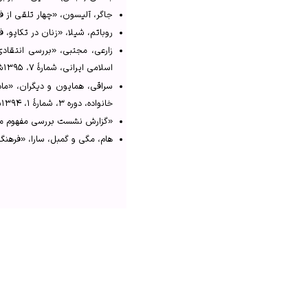
جاگر، آلیسون، «چهار تلقی از فمین
روباتم، شیلا، «زنان در تکاپو، فم
زارعی، مجتبی، «بررسی انتقادی
اسلامی ایرانی، شمارهٔ ۷، ۱۳۹۵ش.
سراقی، همایون و دیگران، «ماد
خانواده، دوره ۳، شمارهٔ ۱، ۱۳۹۴ش.
«گزارش نشست بررسی مفهوم مادرانگ
هام، مگی و گمبل، سارا، «فرهنگ ن
 Signs, Vol. 7, No. 3, Feminist