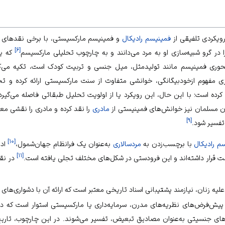
رویکردی تلفیقی از
فمینیسم رادیکال
و
فمینیسم مارکسیستی
، با برخی نقدهای 
]
۶
[
ا در گرو شبیه‌سازی او به مرد می‌دانند و به چارچوب تحلیلی
مارکسیسم
که یک
حوری فمینیسم مانند
تولیدمثل
، میل جنسی و
تربیت کودک
است، تکیه می‌کن
زی مفهوم ازخودبیگانگی، خوانشی متفاوت از سنت مارکسیستی ارائه کرده و تح
رده است؛ با این حال، این رویکرد یا از اولویت تحلیل طبقاتی فاصله می‌گیرد
 مسلمان نیز خوانش‌های فمینیستی از
مادری
را نقد کرده و مادری را نقشی مع
]
۹
[
تفسیر شود.
]
۱۰
[
م رادیکال
با برچسب‌زدن به
مردسالاری
به‌عنوان یک فرانظام جهان‌شمول،
ادع
]
۱۱
[
قرار داشته‌اند و این فرودستی در شکل‌های مختلف تجلی یافته است.
در نقد
یه زنان، نیازمند پشتیبانی اسناد تاریخی معتبر است که ارائه آن با دشواری‌ها
ر پیش‌فرض‌های نظریه‌های مدرن، سرمایه‌داری یا مارکسیستی استوار است که در
ای جنسیتی
به‌عنوان مصادیق تبعیض، تفسیر می‌شوند. در این چارچوب، تاری