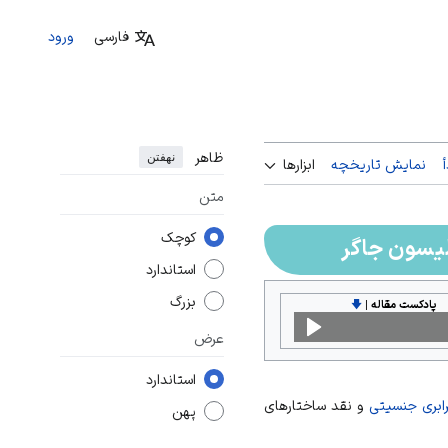
فارسی
ورود
ظاهر
نهفتن
نمایش تاریخچه
ابزارها
متن
کوچک
لیسون جاگر
استاندارد
بزرگ
پادکست مقاله
|
🡇
عرض
استاندارد
رابری جنسیتی
و نقد
ساختارهای
پهن