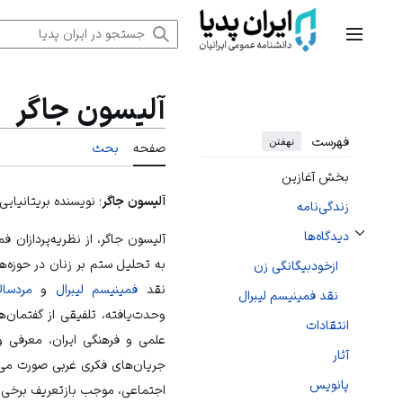
رش
ه
منوی اصلی
حتوا
آلیسون جاگر
فهرست
نهفتن
صفحه
بحث
بخش آغازین
آلیسون جاگر
؛ نویسنده بریتانیا
زندگی‌نامه
دیدگاه‌ها
آلیسون جاگر، از نظریه‌پردازان
فم
تغییر وضعیت زیربخش‌های دیدگاه‌ها
به تحلیل ستم بر زنان در حوزه‌
ازخودبیگانگی زن
نقد
فمینیسم لیبرال
و
مردسال
نقد فمینیسم لیبرال
وحدت‌یافته، تلفیقی از گفتمان‌ه
انتقادات
علمی و فرهنگی
ایران
، معرفی و
آثار
جریان‌های فکری غربی صورت می‌
پانویس
اجتماعی
، موجب بازتعریف برخی