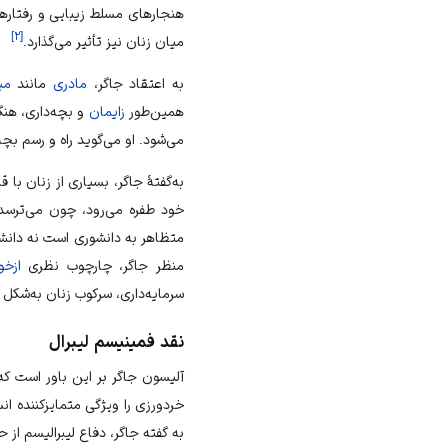
هنجارهای مسلط زیبایی و رفتاره
]
۲
[
میان زنان نیز تأثیر می‌گذارد.
به اعتقاد جاگر،
مادری
مانند
می
همین‌طور
زایمان
و بچه‌داری، هنگ
می‌شود. او می‌گوید راه و رسم بچه
به‌گفتهٔ جاگر، بسیاری از زنان با
خود طفره می‌رود، چون می‌ترسد
متظاهر به دانشوری است نه دانشور
منظر جاگر، چارچوب نظری
ازخو
سرمایه‌داری
، سرکوب زنان به‌شکل ب
نقد فمینیسم لیبرال
آلیسون جاگر بر این باور است ک
خردورزی
را ویژگی متمایزکننده ا
به گفته جاگر، دفاع
لیبرالیسم
از ح