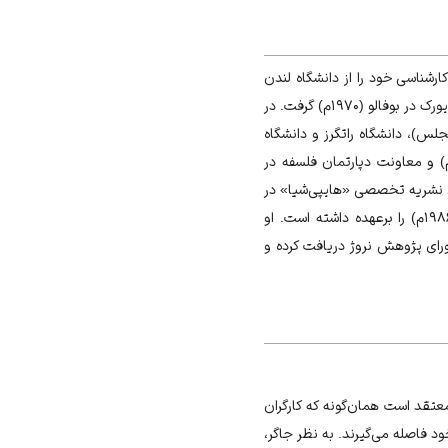
ارشناسی خود را از دانشگاه لندن
(۱۹۶۴م) و کارشناسی ارشد را از دانشگاه ادینبرو (۱۹۶۷م) دریافت کرد. وی دکترای فلسفه خود را از دانشگاه ایالتی نیویورک در بوفالو (۱۹۷۰م) گرفت. در
جلس)، دانشگاه راتگرز و دانشگاه
نگام تدریس کرده است. او همچنین ریاست دپارتمان مطالعات زنان در دانشگاه کلرادو بولدر (۱۹۹۷–۱۹۹۴م) و معاونت دپارتمان فلسفه در
ایه‌گذاران نشریه تخصصی «هایپی‌شیا» در
بوده است. وی همچنین ریاست کمیتهٔ وضعیت زنان در انجمن فلسفهٔ آمریکا (۱۹۹۱–۱۹۸۶م) را برعهده داشته است. او
ای پژوهش نروژ دریافت کرده و
معتقد است همان‌گونه که کارگران
د فاصله می‌گیرند. به نظر جاگر،