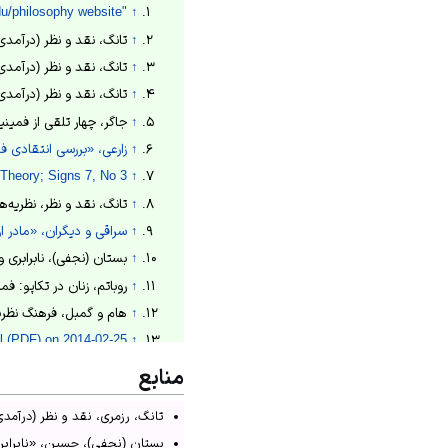
"ALISON M. JAGGAR" colorado.edu/philosophy website
↑
↑
تانگ، نقد و نظر (درآمدی جامع ب
↑
تانگ، نقد و نظر (درآمدی جامع ب
↑
تانگ، نقد و نظر (درآمدی جامع ب
↑
جاگر، چهار تلقی از فمینیسم، 1378
↑
زارعی، «بررسی انتقادی فمی
heory; Signs 7, No 3.
↑
↑
تانگ، نقد و نظر، نظریه‌های فمی
↑
سراقی و دیگران، «مادر از ن
↑
بستان (نجفی)، نابرابری و ست
↑
روباتم، زنان در تکاپو: فمینیس
↑
هام و گمبل، فرهنگ نظریه‌های ف
l (PDF) on 2014-02-25.
↑
منابع
تانگ، رزمری، نقد و نظر (درآمدی ج
بستان (نجفی)، حسین، «نابرابری و