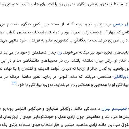
ای مرتبط با بدن، به
شیءانگاری
بدن زن
و رقابت برای جلب
تأیید اجتماعی
منج
ل جنسی
برای زنان، تجربه‌ای بیگانه‌ساز است؛ چون کس دیگری تصمیم می‌گی
امی که مهار آن از دست زنان بیرون رود و در اختیار اصحاب تخصص (اغلب مردان) 
‌داری امروزی در نهایت به بیگانگی یا کینه‌ورزی مادر به فرزندان خود منتهی می‌ش
 قابلیت‌های فکری خود نیز بیگانه می‌شوند.
زن
چنان نامطمئن از خود بار می‌آید که
 افکار او ارزش بیان نداشته باشند. زن در محیط‌های دانشگاهی مدام در این
 واقعی. به گمان جاگر از آن‌جا که مردان، قواعد اندیشه و
گفتمان
را بنا نهاده‌ا
دبیگانگی
مشخص می‌کند که ستم کنونی بر زنان، نظیر سلطهٔ مردانه در سرم
]
۴
[
یگانگی او با همه‌چیز و همه‌کس رخ می‌نماید، به‌ویژه بیگانگی با خود.
ه
فمینیسم لیبرال
با مسائلی مانند
دوگانگی هنجاری
و
فردگرایی انتزاعی
روبه‌رو اس
نسان‌ها می‌دانند و مفاهیمی چون
آزادی عمل
و
خودشکوفایی فردی
را ارزش‌های 
قوق بنیادین مانند
آزادی مذهب
، مبتنی بر
حق انتخاب فردی
است نه برتری یک
س