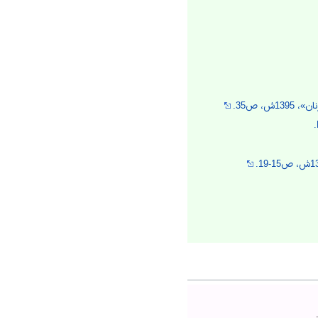
، ص35.