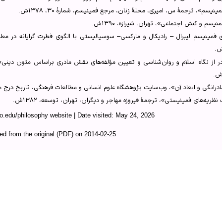
یسم»، ترجمهٔ س، امیری، مجلهٔ زنان، مرجع فمینیسم، شمارهٔ ۳۰، ۱۳۷۸ش.
نیسم و کنش اجتماعی»، تهران، شیرازه، ۱۳۹۰ش.
 فمینیسم لیبرال – رادیکال و مارکسی– سوسیالیستی با الگوی فطرت گرایانه در مطا
ر از نگاه اسلام و روان‌شناسی و تعیین مؤلفه‌های نقش مادری براساس متون دینی»، 
ی و ابعاد آن»، وب‌سایت پژوهشگاه علوم انسانی و مطالعات فرهنگی، تاریخ درج مطلب: ۲۶ آذر 
ظریه‌های فمینیستی»، ترجمهٔ فیروزه مهاجر و دیگران، تهران، توسعه، ۱۳۸۲ش.
du/philosophy website | Date visited: May 24, 2026
ed from the original (PDF) on 2014-02-25
 the State: An Agenda for Theory Author(s): Catharine A. MacKinnon Source: