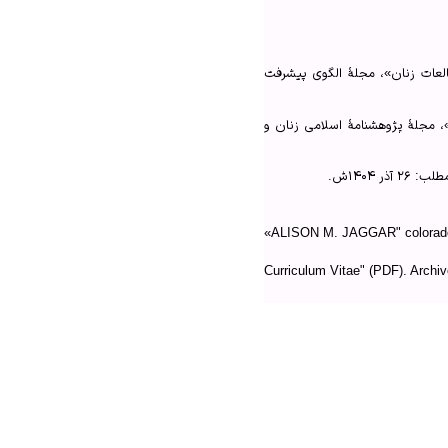
لعات زنان»، مجلهٔ الگوی پیشرفت
مجلهٔ پژوهشنامهٔ اسلامی زنان و
۱۴۰۴ش.
«ALISON M. JAGGAR" colorado.e
Curriculum Vitae" (PDF). Archiv
Feminism, Marxism, Method, and
Theory (Spring, 1982)