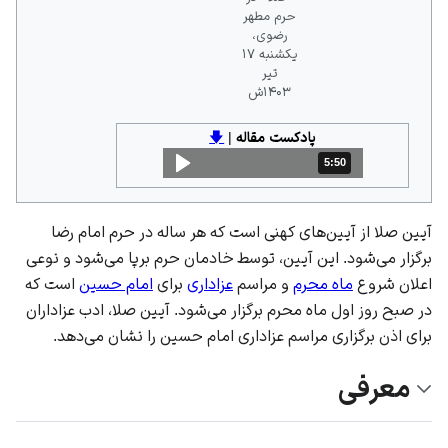
حرم مطهر
رضوی،
یکشنبه ۱۷
تیر
۱۴۰۳ش
پادکست مقاله
|
🡇
5:50
مدت: 5 دقیقه و 50 ثانیه
آیین صلا از آیین‌های کهنی است که هر ساله در
حرم امام رضا
برگزار می‌شود. این آیین، توسط خادمان حرم برپا می‌شود و نوعی
اعلان شروع
ماه محرم
و مراسم
عزاداری
برای
امام حسین
است که
در صبح روز اول ماه محرم برگزار می‌شود. آیین صلا، ادب عزاداران
برای اذن برگزاری مراسم عزاداری امام حسین را نشان می‌دهد.
معرفی