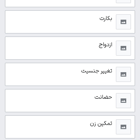
بکارت
ازدواج
تغییر جنسیت
حضانت
تمکین زن