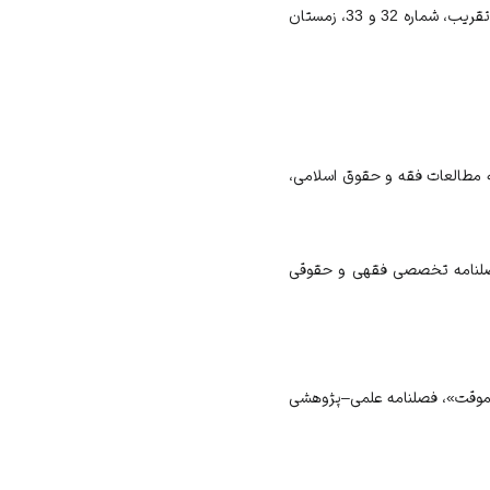
آهنگران، محمدرسول و افشار، اباذر، «مبانی مشروعیت نکاح مسیار در فقه و حقوق اسلامی»، نشریه اندیشه تقریب، شماره 32 و 33، زمستان
 مطالعات فقه و حقوق اسلامی،
 فصلنامه تخصصی فقهی و حقوقی
و موقت»، فصلنامه علمی–پژوهشی