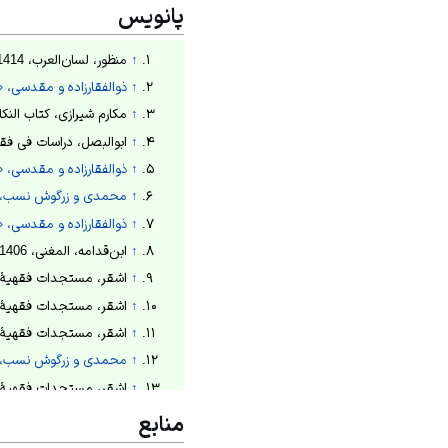
پانویس
↑
‌منظور، لسان‌العرب، 1414ق، ج4، ص389؛ راغب، مفردات الفاظ القرآن الکریم، 1412ق، ص432.
↑
ذوالفقارزاده و مقدسی، «برر
↑
مکارم شیرازی، کتاب النکاح، 1424ق، ج5،
↑
ابوالبصل، دراسات فی فقه النوازل
↑
ذوالفقارزاده و مقدسی، «برر
↑
محمدی و زرگوش نسب، «بررسی فقهی–تربیتی ازدواج مسیار در مطابقت با ازدواج دائم و موقت»، 1395ش، ص110.
↑
ذوالفقارزاده و مقدسی، «برر
↑
ابن‌قدامه، المغنی، 1406ق، ج7، ص450
↑
اشقر، مستجدات فقهیۀ فی قضایا
↑
اشقر، مستجدات فقهیۀ فی قضایا
↑
اشقر، مستجدات فقهیۀ فی قضایا
↑
محمدی و زرگوش نسب، «بررسی فقهی–تربیتی ازدواج مسیار در مطابقت با ازدواج دائم و موقت»، 1395ش، ص113.
↑
اشقر، مستجدات فقهیۀ فی قضایا
↑
صادقی، «اهل تسنن و ازدواج مسی
منابع
↑
اشقر، مستجدات فقهیۀ فی قضایا