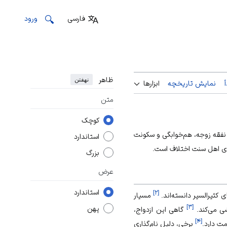
فارسی
ورود
ظاهر
نهفتن
نمایش تاریخچه
ابزارها
متن
کوچک
 نفقه زوجه، هم‌خوابگی و سکونت
استاندارد
های اهل سنت اختلاف است.
بزرگ
عرض
استاندارد
]
۲
[
 کثیرالسیر دانسته‌اند.
مسیار
]
۳
[
پهن
ی می‌کند.
گاهی این ازدواج،
]
۴
[
مت دارد.
برخی، دلیل نام‌گذاری