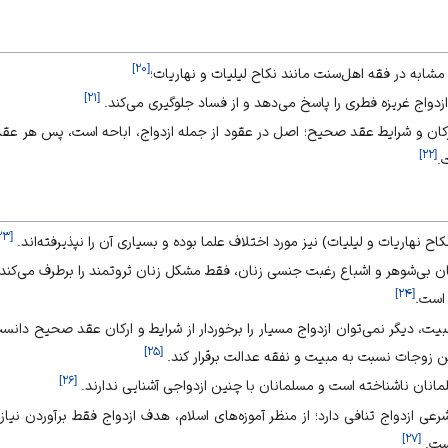
]
۲۰
[
مشابه در فقه اهل‌سنت مانند نکاح لیلیات و نهاریات؛
]
۲۱
[
زدواج غریزه فطری را پاسخ می‌دهد و از فساد جلوگیری می‌کند.
 ارکان و شرایط عقد صحیح؛ اصل در عقود از جمله ازدواج، اباحه است، پس هر عقدی
]
۲۲
[
.
۲۳
[
اح نهاریات و لیلیات) نیز مورد اختلاف علما بوده و بسیاری آن را نپذیرفته‌اند.
 بی‌شوهر و اشباع رغبت جنسی زنان، فقط مشکل زنان ثروتمند را برطرف می‌کند 
]
۲۴
[
 است.
یت، دیگر نمی‌توان ازدواج مسیار را برخوردار از شرایط و ارکان عقد صحیح دانست
]
۲۵
[
ن زوجات نسبت به مبیت و نفقه عدالت برقرار کند.
]
۲۶
[
مانان ناشناخته است و مسلمانان با چنین ازدواجی آشنایی ندارند.
رعی ازدواج تنافی دارد؛ از منظر آموزه‌های اسلام، هدف ازدواج فقط برآوردن نی
]
۲۷
[
است.