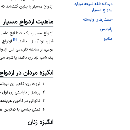
دیدگاه فقه شیعه درباره
ازدواج مسیار را چنین گفته‌اند که 
ازدواج مسیار
جستارهای وابسته
ماهیت ازدواج مسیار
پانویس
ازدواج مسیار، یک اصطلاح عامیان
منابع
]
۶
[
شهر، نزد آن زن باشد.
ازدواج 
برخی، از سابقه تاریخی این ازدو
یک شب نزد زن باشد؛ یا شرط می‌کند که در ماه، ۵ یا۱۰ درهم به زوجه نفقه بدهد؛ یا شرط می‌کند
انگیزه مردان در ازدواج
ثروت زن؛ گاهی زن ثروتمن
پرهیز از ناراحتی زن اول 
ناتوانی در تأمین هزینه‌ها
تمتع جنسی با کمترین هز
انگیزه زنان