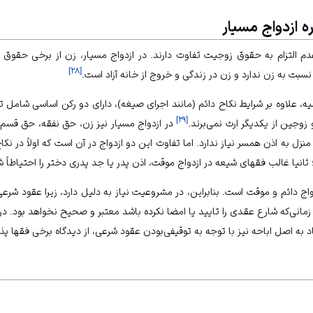
ه ازدواج مسیار
 عدم التزام به حقوق زوجیت تفاوت دارند. در ازدواج مسیار، زن از برخی حقو
]
۲۸
[
سبت به زن ندارد و زن در زندگی و خروج از خانه آزاد است.
یه، علاوه بر شرایط نکاح دائم (مانند اجرای صیغه)، دارای دو رکن اساسی شامل 
]
۲۹
[
زوجین از یکدیگر ارث نمی‌برند.
در ازدواج مسیار نیز زن، حق نفقه، حق قسم 
منزل به اذن همسر نیاز ندارد. اما تفاوت این دو ازدواج در آن است که اولاً در 
نیا غالب فقهای شیعه در ازدواج موقت، اذن پدر یا جد پدری دختر را احتیاطاً شر
دواج دائم و موقت است. بنابراین، در مشروعیت نیاز به دلیل دارد، زیرا عقود شرعی
انی‌که شارع عقدی را تایید یا امضا نکرده باشد معتبر و صحیح نخواهد بود. در 
 به اصل اباحه نیز با توجه به توقیفی‌بودن عقود شرعی، از دیدگاه برخی فقها پ