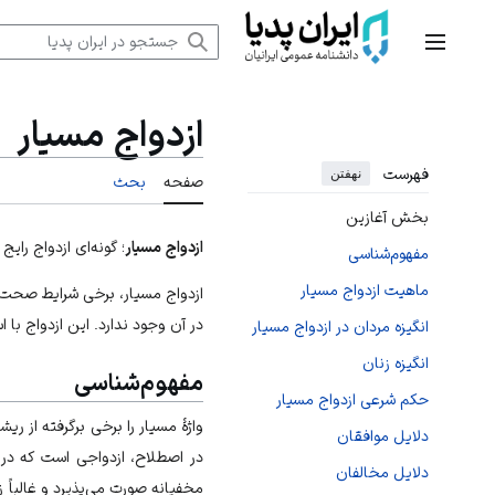
رش
ه
منوی اصلی
حتوا
ازدواج مسیار
فهرست
نهفتن
صفحه
بحث
بخش آغازین
ازدواج مسیار
؛ گونه‌ای ازدواج را
مفهوم‌شناسی
ماهیت ازدواج مسیار
ازدواج مسیار، برخی شرایط صحت ن
در آن وجود ندارد. این ازدواج ب
انگیزه مردان در ازدواج مسیار
انگیزه زنان
مفهوم‌شناسی
حکم شرعی ازدواج مسیار
واژۀ مسیار را برخی برگرفته از ریش
دلایل موافقان
در اصطلاح، ازدواجی است که در
دلایل مخالفان
مخفیانه صورت می‌پذیرد و غالباً 