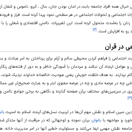
 خیال همه افراد جامعه بابت در امان بودن جان، مال ، آبرو، ناموس و شغل ا
ییرات اجتماعی و تحولات اجتماعی در هر سطحی نمود پیدا کرده است. فراز و فرود
زنان را به‌شدت متحول کرده است. این تغییرات، ناامنی اقتصادی و شغلی را با 
]
۲
[
اد رو به افزایش است.
ی در قرآن
ت اجتماعی را فراهم کردن محیطی سالم و آرام برای پرداختن به امر عبادت و 
ی و عوامل ایجاد آن نباشد و مردمان با آسودگی خاطر و به دور از فتنه‌های رنگار
م بردارند. به هدف خلقت خویش یعنی عبودیت خالصانه خداوند نزدیک شوند، ز
لاشی چه در عرصه مادی و چه در عرصه معنوی ابتر و به عبارت صحیح‌تر غیر مم
ی در سرزمین‌های مختلف برآن صفحه گذارده و نگاهی به برخی جوامع ناامن و
]
۳
[
ین مبین اسلام و نقش مهم آن‌ها در تربیت نسل‌های آینده، اسلام به امنیت
بان
خورد و مواجهه با
بانوان
بیان نموده و توجهاتی که در مراقبت از آنها متذکر ش
امعه نقش مهمی ایفا می‌کنند و مسئولیت خطیر آنها در امر مدیریت خانه،
هم