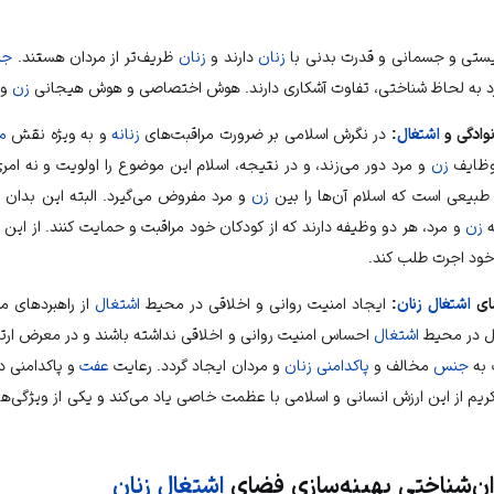
یستی و جسمانی و قدرت بدنی با
زنان
دارند و
زنان
ظریف‌تر از
مردان
هستند.
جن
د
به لحاظ شناختی، تفاوت آشکاری دارند. هوش اختصاصی و هوش هیجانی
زن
و
وادگی
و
اشتغال
:
در نگرش اسلامی بر ضرورت مراقبت‌های
زنانه
و به ویژه نقش
م
 وظایف
زن
و
مرد
دور می‌زند، و در نتیجه، اسلام این موضوع را اولویت و نه امری 
 طبیعی است که اسلام آن‌ها را بین
زن
و
مرد
مفروض می‌گیرد. البته این بدان م
ه
زن
و
مرد
، هر دو وظیفه دارند که از کودکان خود مراقبت و حمایت کنند. از این
ود اجرت طلب کند.
ضای
اشتغال زنان
:
ایجاد امنیت روانی و اخلاقی در محیط
اشتغال
از راهبردهای 
 در محیط
اشتغال
احساس امنیت روانی و اخلاقی نداشته باشند و در معرض ارتب
 به
جنس
مخالف و
پاکدامنی
زنان
و
مردان
ایجاد گردد. رعایت
عفت
و پاکدامنی در
کریم از این ارزش انسانی و اسلامی با عظمت خاصی یاد می‌کند و یکی از ویژگی‌ها
ان‌شناختی بهینه‌سازی فضای
اشتغال زنان