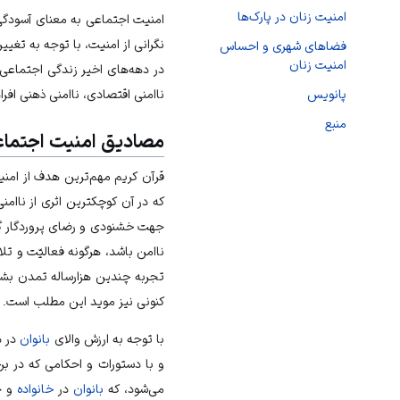
امنیت زنان در پارک‌ها
امنیت اجتماعی به معنای آسودگی
نگرانی از امنیت، با توجه به تغ
فضاهای شهری و احساس
امنیت زنان
در دهه‌های اخیر زندگی اجتماعی 
ناامنی اقتصادی، ناامنی ذهنی افر
پانویس
منبع
مصادیق امنیت اجتماع
قرآن کریم مهم‌ترین هدف از امنی
که در آن کوچکترین اثری از ناامن
جهت خشنودی و رضای پروردگار گا
ناامن باشد، هرگونه فعالیّت و ت
تجربه چندین هزارساله تمدن بشر
کنونی نیز موید این مطلب است.
با توجه به ارزش والای
بانوان
در د
و با دستورات و احکامی که در بر
می‌شود، که
بانوان
در
خانواده
و ج