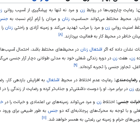
ن:
رعایت چارچوب‌ها در روابط
زن
و
مرد
نه تنها به پیشگیری از آسیب روانی
زن
دارد. محیط مختلط می‌تواند حساسیت
زنان
و
مردان
را آرام آرام نسبت به
جنس
تلط امنیت روانی
زن
و
مرد
را مرتب تهدید می‌کند و زمینه آزادی و راحتی
زنان
را 
]
۸
[
مینان خاطر در محیط کار به فعالیت بپردازند.
ت نشان داده که اگر
اشتغال زنان
در محیط‌های مختلط باشد، احتمال آسیب‌های ا
ده
زن
، هفت
زن
در دوره زندگی شغلی خود به مدتی طولانی دچار آزار
جنسی
می‌گر
]
۹
[
اغل، تجاوز
جنسی
را تجربه کرده‌اند.
 رضایت‌مندی:
رعایت عدم اختلاط در محیط
اشتغال
به افزایش بازدهی کار، 
ری
زن
در برابر
مرد
، او را دوست داشتنی‌تر و جذاب‌تر کرده و رضایت از زندگی را در 
یانت
جنسی
:
اختلاط
زن
و
مرد
می‌تواند زمینه‌های بی اعتمادی و خیانت را در
خا
 و با توجه به محرک‌های پرجاذبه‌ای که دو
جنس
به طور طبیعی برای ورود به
]
۱۱
[
ویی‌های حرام و زمینه بی رغبتی به
همسر
خواهد شد.