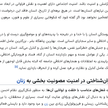
رامش و امنیت باشد. امنیت اجتماعی دارای اهمیت و نقش فراوانی در ابعاد مخ
ین نیازهای انسان‌ها است. در هیچ برهه‌ای از تاریخ، انسان فاقد این درخواست ن
لغه‌آمیز نخواهد بود اگر گفته شود که شکوفایی بسیاری از علوم و فنون، مرهو
ستگی انسان را با خدا و در نتیجه با پدیده‌های او و موضع‌گیری درست او را در 
 اخلاقی و سایر سجایای انسانی است. بهترین پناهگاه بشر ، بزرگترین عامل اط
و جنبش‌های خطرآمیز نفس، هیجان‌ها را تعدیل و کنترل می‌کند. انسان در پیمو
 یکی از عوامل عمده و مهم بازدارنده انسان از گناه، فساد و فرومایگی اخلاقی،
یبندی به اعتقادات و هنجارهای اخلاقی جامعه که البته بخش قابل توجهی از ه
]
۵
[
عامل کنترل و نظارت بر فرد عمل کرده و از انحراف بازداری نماید.
روان‌شناختی در امنیت مصونیت بخشی به
زنان
غل‌های متناسب با خلقت و توانایی آن‌ها:
به منظور شکل‌گیری نظام احسن 
و به دنبال آن نقش‌های ویژه‌ای عنایت کرده است. بسیاری از محققان، با بر
ن‌شناختی، زیستی و فیزیولوژیکی زیادی بین
زن
و
مرد
وجود دارد و بایستی فعال