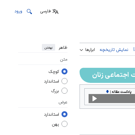
فارسی
ورود
ظاهر
نهفتن
نمایش تاریخچه
ابزارها
متن
کوچک
 اجتماعی زنان
استاندارد
بزرگ
پادکست مقاله
|
🡇
عرض
استاندارد
پهن