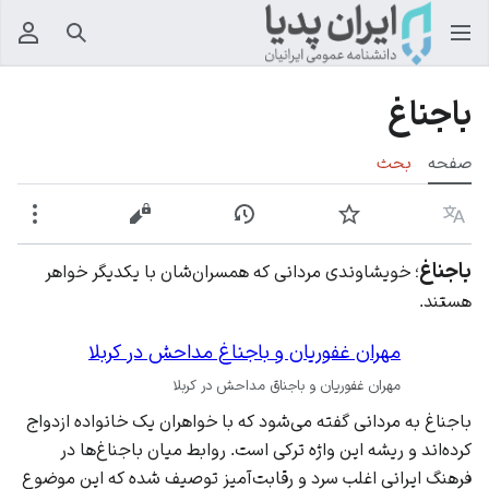
جستجو
منوی
باجناغ
صفحه
بحث
زبان
پیگیری
نمایش تاریخچه
نمایش مبدأ
بیشت
باجناغ
؛ خویشاوندی مردانی که همسران‌شان با یکدیگر خواهر
هستند.
مهران غفوریان و باجناغ مداحش در کربلا
مهران غفوریان و باجناق مداحش در کربلا
باجناغ به مردانی گفته می‌شود که با خواهران یک خانواده ازدواج
کرده‌اند و ریشه این واژه ترکی است. روابط میان باجناغ‌ها در
فرهنگ ایرانی اغلب سرد و رقابت‌آمیز توصیف شده که این موضوع