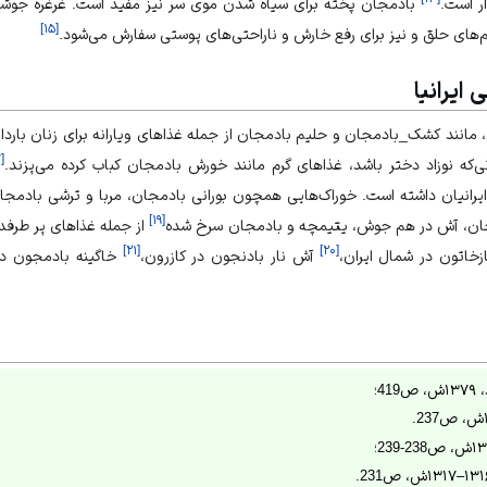
ر است.
بادمجان پخته برای سیاه شدن موی سر نیز مفید است. غرغره جوشان
]
۱۵
[
زخم‌های حلق و نیز برای رفع خارش و ناراحتی‌های پوستی سفارش می‌شود.
ایرانیا
 مانند کشک_بادمجان و حلیم بادمجان از جمله غذاهای ویارانه برای زنان بارد
۷
[
‌که نوزاد دختر باشد، غذاهای گرم مانند خورش بادمجان کباب کرده می‌پزند.
رانیان داشته است. خوراک‌هایی همچون بورانی بادمجان، مربا و ترشی بادمجا
]
۱۹
[
جان، آش در هم جوش، یتیمچه و بادمجان سرخ شده
از جمله غذاهای پر طرفد
]
۲۱
[
]
۲۰
[
ازخاتون در شمال ایران،
آش نار بادنجون در کازرون،
خاگینه بادمجون د
4؛