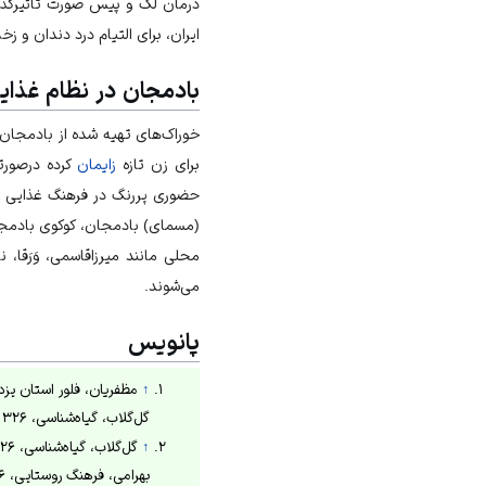
درمان لک و پیس صورت تأثیرگذا
ایران
، برای التیام درد دندان و 
بادمجان در نظام غذایی 
خوراک‌های تهیه شده از بادمجان،
برای زن تازه
زایمان
کرده درصورتی
حضوری پررنگ در فرهنگ غذایی ای
(مسمای) بادمجان، کوکوی بادم
محلی مانند میرزاقاسمی، وَرَقا، ن
می‌شوند.
پانویس
↑
مظفریان، فلور استان یزد، ۱۳۷۹ش، ص19
گل‌گلاب، گیاه‌شناسی، ۱۳۲۶ش، ص237.
↑
گل‌گلاب، گیاه‌شناسی، ۱۳۲۶ش، ص238-239؛
بهرامی، فرهنگ روستایی، ۱۳۱۶–۱۳۱۷ش، ص231.