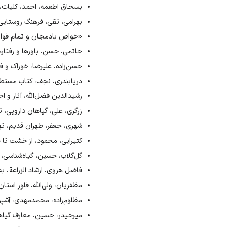
↑
مظلوم‌زاده، آشپزی در فرهنگ مرد
بسحاق اطعمه، احمد، کلیات، به
↑
فاضل هروی، ارشاد الزراعة، ۱۳۴۶ش، ص۲۵۷ و 
بهرامی، تقی، فرهنگ روستایی، تهرا
بسحاق اطعمه، کلیات، ۱۳۸۲ش، ص۱۹–۱۷۵.
«خواص بادمجان و تمام فواید آن ب
↑
آشپزباشی، سفرهٔ اطعمه، ۱۳۵۳ش، ص۲۰ و ۲۲ و ۳۰ و ۳۳ و ۴۶ و ۵۴ و ۵۷ و ۶۰ و ۶۶.
حاتمی، حسن، باورها و رفتارها، گ
↑
حسن‌زاده، خوراک و فرهنگ، ۱۳۸۷ش، ص۱۱۹
حسن‌زاده، علیرضا، خوراک و فرهن
دریابندری، کتاب مستطاب آشپزی، ج1، 
دریابندری، نجف، کتاب مستطاب آش
↑
حاتمی، باورها و رفتارها، گذشته د
رشیدالدین فضل‌الله، آثار و احی
↑
همایونی، فرهنگ مردم سروستان، ۱
زرگری، علی، گیاهان دارویی، تهران
شهری، جعفر، طهران قدیم، تهران،
کتیرایی، محمود، از خشت تا خشت،
گل‌گلاب، حسین، گیاه‌شناسی، تهران،
فاضل هروی، ارشاد الزراعة، به‌ت
مظفریان، ولی‌الله، فلور استان یزد
مظلوم‌زاده، محمدمهدی، آشپزی در
میرحیدر، حسین، معارف گیاهی، ت