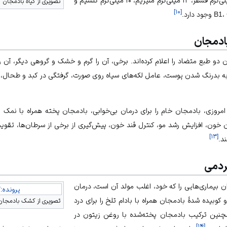
هر ۱۰۰ گرم از آن، ۲۹ کالری، ۱۵ میلی‌گرم فسفر، ۱۲ میلی‌گرم منیزیم، ۱۰ میلی‌گرم کلسیم و
تصویری از گیاه بادمجان
]
۱۰
[
ادمجان
و طبع متضاد را اعلام کرده‌اند. برخی، آن را گرم و خشک و گروهی دیگر، آن را 
ه بدرنگ شدن پوست، عامل لکه‌های سیاه روی صورت، گرفتگی در کبد و طحال، 
روزی، بادمجان خام را برای درمان بی‌خوابی، بادمجان پخته همراه با نمک 
خون، افزایش رشد مو، کنترل قند خون، پیش‌گیری از برخی از سرطان‌ها، تقوی
]
۱۳
[
د.
ردمی
 بیماری‌هایی را که خود، اغلب مولد آن است، درمان
پرونده:ک
و کوبیده شدهٔ بادمجان همراه با بادام تلخ را برای درد
تصویری از کشک بادمجان
همچنین ترکیب بادمجان پخته‌شده با روغن زیتون در
]
۱۴
[