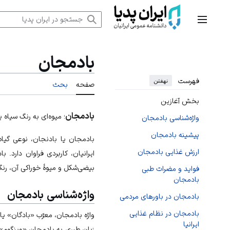
رش
ه
منوی اصلی
حتوا
بادمجان
فهرست
نهفتن
صفحه
بحث
بخش آغازین
بادمجان
؛ میوه‌ای به رنگ سیاه 
واژه‌شناسی بادمجان
پیشینه بادمجان
بادمجان یا بادنجان، نوعی گیاه 
ارزش غذایی بادمجان
ایرانیان، کاربردی فراوان دارد. 
بیضی‌شکل و میوهٔ خوراکی آن، رنگ
فواید و مضرات طبی
بادمجان
واژه‌شناسی بادمجان
بادمجان در باورهای مردمی
بادمجان در نظام غذایی
واژه بادمجان، معرّب «بادگان» یا
ایرانیا
زبان طبری به بادمجان «وینگوم»