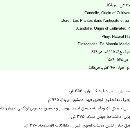
Candolle, Origin of Cultiva
Joret, Les Plantes dans l’antiquité et a
Candolle, Origin of Cultivated 
Pliny, Natural Hi
Dioscorides, De Materia Medica
۱م، ص875.
 ۱۳۶۸ش، ص185.
عن حقائق الادویة، ۱۳۴۶ش، ص۴۶.
تهران، بنیاد فرهنگ ایران، ۱۳۵۳ش.
عن حقائق الادویة، ۱۳۴۶ش، ص۴7.
یة، به‌تحقیق توفیق فهد، دمشق، ]بی‌نا[، ۱۹۹۵م.
واید آن برای سلامتی»، سایت نمناک.
ن حقائق الادویة، به‌تحقیق احمد بهمنیار و حسین محبوبی اردکانی، تهران، دانشگاه ت
15.
 دانشنامۀ جهان اسلام، ۱۳۷۵ش.
ص۳۲.
 جلال‌الدین محدث ارموی، تهران، دارالکتب الاسلامیه، ۱۳۷۰ق.