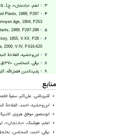
↑
اعلم، «بادنجان»، ج1، ۱۳۷۵ش، ص164.
ted Plants, 1989, P287;
↑
u moyen âge, 1904, P253.
Plants, 1989, P287-288.
↑
story, 1855, V.XII, P28;
↑
, 2000, V.IV, P.616-620.
↑
ابن‌وحشیه، الفلاحة النبطیة، ج2، ۹۹۵
↑
برقی، المحاسن، ۱۳۷۰ق، ص۵۲۵–۵۲۶.
↑
رشیدالدین فضل‌الله، آثار و احیاء،
↑
زرگری، گیاهان دارویی، ۱۳۶۸ش، ص۶۱۹.
منابع
↑
ابومنصور موفق هروی، الابنیة 
آشپزباشی، علی‌اکبر، سفرهٔ اطعمه، 
↑
ابومنصور موفق هروی، الابنیة 
ابن‌وحشیه، احمد، الفلاحة النبط
↑
«خواص بادمجان و تمام ف
↑
شهری، طهران قدیم، ج5، ۱۳۷۱ش، ص225-226.
ابومنصور موفق هروی، الابنیة ع
↑
میرحیدر، معارف گیاهی، ج1، ۱۳۷۴ش، ص
اعلم، هوشنگ، «بادنجان»، تهران،
↑
کتیرایی، از خشت تا خشت، ۱۳۷۸ش، 
برقی، احمد، المحاسن، به‌تحقیق