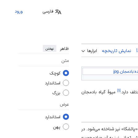
فارسی
ورود
ظاهر
نهفتن
نمایش تاریخچه
ابزارها
متن
ه:بادمجان.jpg
کوچک
استاندارد
]
۱
[
میوهٔ گیاه بادمجان
بزرگ
عرض
استاندارد
پهن
 «پاتشگا» نیز شناخته می‌شود. در
ش تهرانی نیز به آن «بادمجون»