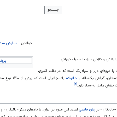
جستجو
خواندن
نمایش مبدأ
یا بنفش و کلاهی سبز، با مصرف خوراکی
پروند
با میوه‌ای دراز و سیاه‌رنگ است که در نظام آشپزی
بادمجان، گیاهی یک‌ساله از
خانواده
بادمجانیان است که بیش از ۱۳۰۰ نوع مختلف دارد.
]
۲
[
 بنفش مایل به سیاه دارد.
 «بادنکان» در
زبان فارسی
است. این میوه در ایران، با نام‌های دیگر «باتنگان» و
، در گیلکی «بادنجان»، در فریزندی «واجمجون»، در نطنزی «بانجون» و در گوی