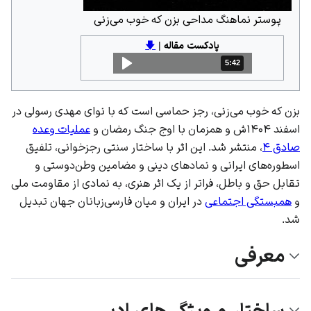
پوستر نماهنگ مداحی بزن که خوب می‌زنی
پادکست مقاله
|
🡇
5:42
مدت: 5 دقیقه و 42 ثانیه
بزن که خوب می‌زنی، رجز حماسی است که با نوای
مهدی رسولی
در
اسفند ۱۴۰۴ش و همزمان با اوج جنگ رمضان و
عملیات وعده
صادق ۴
، منتشر شد. این اثر با ساختار سنتی
رجزخوانی
، تلفیق
اسطوره‌های ایرانی و نمادهای دینی و مضامین
وطن‌دوستی
و
تقابل حق و باطل
، فراتر از یک اثر هنری، به نمادی از
مقاومت ملی
و
همبستگی اجتماعی
در
ایران
و میان فارسی‌زبانان جهان تبدیل
شد.
معرفی
ساختار و ویژگی‌های ادبی