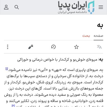
جستجو
منوی
به
صفحه
بحث
زبان
پیگیری
نمایش تاریخچه
نمایش مبدأ
بیشت
به
؛ میوه‌ای خوش‌بو و کرک‌دار با خواص درمانی و خوراکی
]
۱
[
بِه، میوه‌ای پاییزی است که «بهی» و «آبی» نیز نامیده می‌شود.
درخت به، از خانواده گل سرخیان و از دسته‌ی سیب‌ها با برگ‌های
کرک‌دار است. میوه‌ی به، زردرنگ، کروی شکل، خوش‌بو، کرک‌دار و از
جمله میوه‌های باارزش غذایی بالا است. گل‌های این درخت نیز،
معمولا به رنگ صورتی و سفید دیده می‌شوند. درخت به را از روش
قلمه زدن، خوابانیدن شاخه و ساقه و پیوند زدن، تکثیر می‌کنند و
]
۲
[
از پایه‌ی آن نیز برای پیوند با درخت گلابی استفاده می‌کنند.