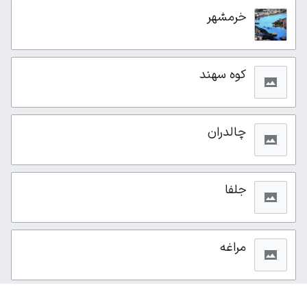
خرمشهر
کوه سهند
چالدران
جلفا
مراغه