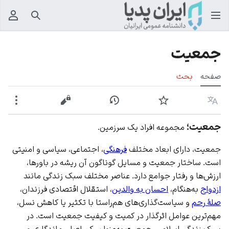
جستجو
منوی
جمعیت
صفحه
بحث
زبان
پیگیری
نمایش تاریخچه
نمایش مبدأ
بیشت
جمعیت؛
مجموعه افراد یک سرزمین.
جمعیت، دارای ابعاد مختلف
فرهنگی
، اجتماعی، سیاسی و امنیتی
است. ساختار جمعیت و مسایل گوناگون آن ریشه در باورها،
ارزش‌ها و رفتار جوامع دارد. عناصر مختلف سبک زندگی مانند
ازدواج
به‌هنگام،
احسان به والدین
،
استقلال اقتصادی
فرزندان،
صلۀ رحم
و سیاست‌گذاری‌های هم‌راستا با تکثیر یا کاهش نسل،
مهم‌ترین عوامل اثرگذار در کمیت و کیفیت جمعیت است. در
سبک زندگی اسلامی، جمعیت به‌عنوان رکن اصلی ماندگاری و