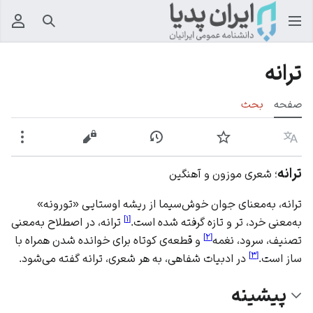
جستجو
منوی
ترانه
صفحه
بحث
زبان
پیگیری
نمایش تاریخچه
نمایش مبدأ
بیشت
ترانه
؛ شعری موزون و آهنگین
ترانه، به‌معنای جوان خوش‌سیما از ریشه اوستایی «تورونه»
]
۱
[
به‌معنی خرد، تر و تازه گرفته شده است.
ترانه، در اصطلاح به‌معنی
]
۲
[
تصنیف، سرود، نغمه
و قطعه‌ی کوتاه برای خوانده شدن همراه با
]
۳
[
ساز است.
در ادبیات شفاهی، به هر شعری، ترانه گفته می‌شود.
پیشینه