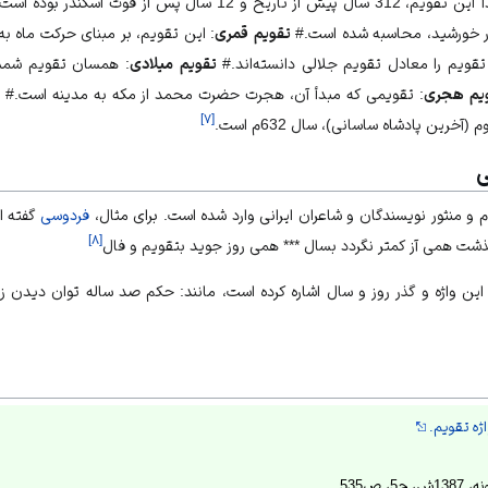
31 سال پیش از تاریخ و 12 سال پس از فوت اسکندر بوده است.#
ر خورشید، محاسبه شده است.#
تقویم قمری
: این تقویم، بر مبنای حرکت ماه ب
تقویم را معادل تقویم جلالی دانسته‌اند.#
تقویم میلادی
: همسان تقویم شمسی
یم هجری
: تقویمی که مبدأ آن، هجرت حضرت محمد از مکه به مدینه است.#
ت
]
۷
[
خرین پادشاه ساسانی)، سال 632م است.
ی
ظوم و منثور نویسندگان و شاعران ایرانی وارد شده است. برای مثال،
فردوسی
گفته ا
]
۸
[
شت همی آز کمتر نگردد بسال *** همی روز جوید بتقویم و فال
 این واژه و گذر روز و سال اشاره کرده است، مانند: حکم صد ساله توان دیدن 
ژه تقویم.
 ص535.