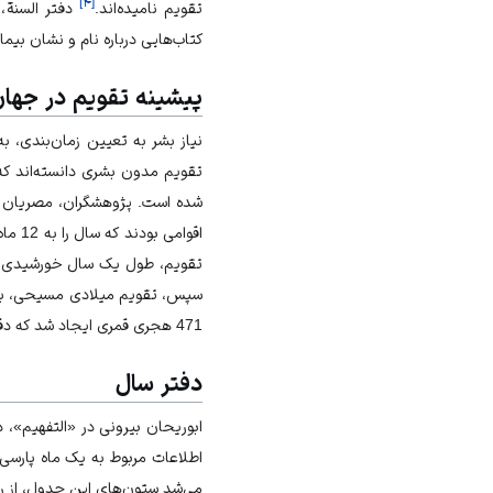
]
۴
[
تقویم ناميده‌اند.
دفتر السنة، 
کتاب‌هایی درباره نام و نشان بیم
پیشینه تقویم در جها
نیاز بشر به تعیین زمان‌بندی، 
شده‌ است. پژوهشگران، مصریان را اولین قوم
سپس، تقویم میلادی مسیحی، با مب
471 هجری قمری ایجاد شد که دقیق‌ترین تقویم جهان است و امروزه، آن را تقویم هجری خورشیدی می‌نامند.
دفتر سال
ابوریحان بیرونی در «التفهیم»،
اطلاعات مربوط به یک ماه پارس
می‌شد ستون‌های این جدول، از ر