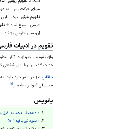
است.#
تقویم رومی
: مبدأ این تقویم، 2
مبنای حرکت زمین به دو
تقویم مَلِکی
: برخی، این 
عیسی مسیح است.#
تقو
آن، سال جلوس یزدگرد سوم (آ
تقویم در ادبیات فارس
واژه تقویم از دیرباز، در آثار من
هشت *** بسر بر فراوان شگفتی گذ
خاقانی
نیز در شعر خود بارها به
]
۹
[
مجسطی گیرد از تعلیم او
پانویس
↑
دهخدا، لغت‌نامه، ذیل وا
↑
سوره تین، آیه 4.
↑
مکارم شیرازی، تفسیر نمونه، 1387ش، ج5،