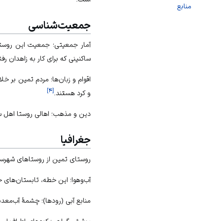
منابع
جمعیت‌شناسی
آمار جمعیتی؛ جمعیت این روستا بر اساس س
ساکنینی که برای کار به زاهدان رف
اقوام و زبان‌ها؛ مردم تمین بر 
]
۴
[
و کرد هستند.
دین و مذهب؛ اهالی روستا
اهل 
جغرافیا
روستای تمین از روستاهای شهرس
آب‌وهوا؛ این خطه، تابستان‌های 
منابع آبی (رودها)؛ چشمهٔ آب‌مع