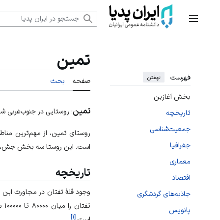
رش
ه
منوی اصلی
حتوا
تمین
فهرست
نهفتن
صفحه
بحث
بخش آغازین
تمین
؛ روستایی در جنوب‌غربی شه
تاریخچه
جمعیت‌شناسی
روستای تمین، از مهم‌ترین منا
جغرافیا
است. این روستا سه بخش جش، روپس و تمین
معماری
تاریخچه
اقتصاد
وجود قلهٔ تفتان در مجاورت این
جاذبه‌های گردشگری
تف
پانویس
]
۱
[
است.