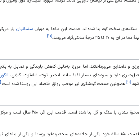
نطقه، منبع غنی از گیاهان دارویی مانند درمنه، کلپوره، اسپنتان، مور، زامبول و 
 سنگ‌های سخت کوه بنا شده‌اند. قدمت این بناها به دوران
ساسانیان
باز می‌گر
]
۱۰
[
۲ درجهٔ سانتی‌گراد می‌رسد.
رزی
و
دامداری
می‌پرداختند؛ اما امروزه به‌دلیل کاهش بارندگی و تمایل به یکجا
ل‌خیزی دارد و میوه‌های بسیار لذیذ مانند انجیر، توت، شاه‌توت،
گلابی
،
انگور
،
[
]
۱۱
[
ود.
همچنین صنعت گردشگری نیز موجب رونق اقتصاد این روستا شده است.
قلعه تمین؛ قلعهٔ تمین بر روی صخرهٔ بلندی با سن
‌شده در فهرست آثار ملی