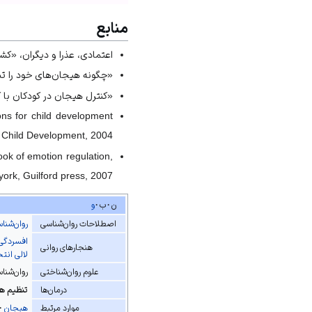
منابع
اعتمادی، عذرا و دیگران، «کشف عوام
«چگونه هیجان‌های خود را تنظیم 
«کنترل هیجان در کودکان با کمک 
ions for child development
 Child Development, 2004.
ook of emotion regulation,
ork, Guilford press, 2007.
ن
ب
و
روان‌شنا
اصطلاحات روان‌شناسی
افسردگی
هنجارهای روانی
لالی انت
روان‌شنا
علوم روان‌شناختی
تنظیم ه
درمان‌ها
هیجان
موارد مرتبط