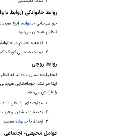
سبک دلبستگی.
روابط خانوادگی (روابط با وا
جو هیجانی
خانواده
، ابراز هیج
تنظیم هیجان می‌شود.
توجه و احترام در خانوادهٔ
تربیت هیجانی کودک: کم
روابط زوجی
تحقیقات نشان داده‌اند که تنظیم
ایفا می‌کنند. خودافشایی هیجان
را افزایش می‌دهد.
مهارت‌های ارتباطی با هم
پدیدهٔ والد شدن و
فرزندپ
ارتباط با
خانوادهٔ
همسر.
عوامل محیطی- اجتماعی