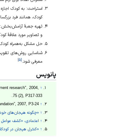
استراحت: به کودک اجازه 
کودک، همانند فرد بزرگسال
تهیه جعبهٔ آرامش‌بخش: 
و تصاویر مورد علاقهٔ کود
حل مشکل به‌همراه کودک: ب
شناسایی روش‌های تقویت خ
]
۵
[
معرفی شود.
پانویس
pment research", 2004,
↑
75 (2), P317-333.
ndation”, 2007, P3-24.
↑
↑
«چگونه هیجان‌های خود ر
↑
اعتمادی، «کشف عوامل مؤثر
↑
«کنترل هیجان در کودکا