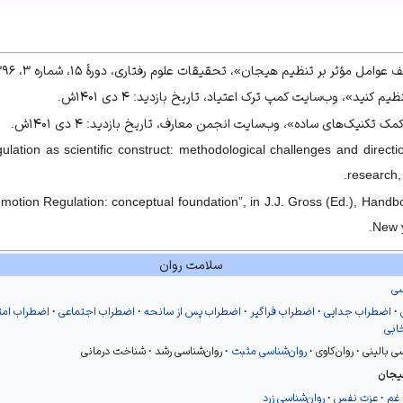
ل مؤثر بر تنظیم هیجان»، تحقیقات علوم رفتاری، دورهٔ ۱۵، شماره ۳، ۱۳۹۶ش.
کنید»، وب‌سایت کمپ ترک اعتیاد، تاریخ بازدید: ۴ دی ۱۴۰۱ش.
تکنیک‌های ساده»، وب‌سایت انجمن معارف، تاریخ بازدید: ۴ دی ۱۴۰۱ش.
gulation as scientific construct: methodological challenges and direct
research,
motion Regulation: conceptual foundation”, in J.J. Gross (Ed.), Handb
New y
سلامت روان
سی
اضطراب جدایی
اضطراب فراگیر
اضطراب پس از سانحه
اضطراب اجتماعی
اضطراب امت
خابی
سی بالینی
روان‌کاوی
روان‌شناسی مثبت
روان‌شناسی رشد
شناخت درمانی
یجان
غم
عزت نفس
روان‌شناسی زرد