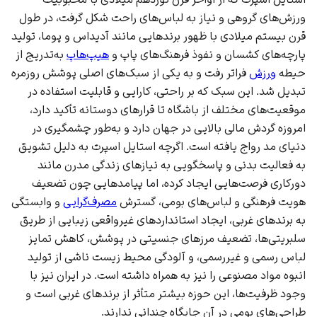
ورزش‌های گروهی
و نیاز به لباس‌های راحت شکل گرفت، در طول
قرن بیستم میلادی با ظهور برندهایی مانند
آدیداس
و
پوما
، تولید
پارچه‌های کشسان و نفوذ
فرهنگ‌های پاپ
و
هیپ‌هاپ
به‌تدریج از
حیطه
ورزش
فراتر رفت و به یکی از سبک‌های اصلی پوشش روزمره
تبدیل شد. این سبک که بر راحتی، کارایی و قابلیت استفاده در
موقعیت‌های مختلف از باشگاه تا قرارهای دوستانه تأکید دارد،
امروزه گردش مالی بالایی در جهان دارد و به‌طور چشمگیری در
دنیای
مد
رواج یافته است. اگرچه استایل اسپرت به دلیل تشویق
به فعالیت بدنی و پاسخگویی به نیازهای زندگی مدرن مانند
دورکاری
فرصت‌هایی ایجاد کرده، اما پیامدهایی چون تضعیف
هویت فرهنگی
و لباس‌های بومی، گسترش
مصرف‌گرایی
و وابستگی
به برندهای غربی، ایجاد استانداردهای غیرواقعی زیبایی از طریق
سلبریتی‌ها
، تضعیف مرزهای جنسیتی در
پوشش
، کاهش تمایز
لباس رسمی و غیررسمی، و آلودگی محیط زیست ناشی از تولید
انبوه مواد مصنوعی را نیز به همراه داشته است. در
ایران
نیز با
وجود ظرفیت‌ها، این حوزه بیشتر متأثر از برندهای غربی است و
طراحی‌های بومی در آن جایگاه چندانی ندارند.