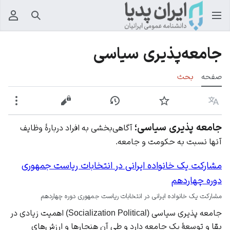
جستجو
منوی
جامعه‌پذیری سیاسی
صفحه
بحث
زبان
پیگیری
نمایش تاریخچه
نمایش مبدأ
بیشت
جامعه پذیری سیاسی؛
آگاهی‌بخشی
به افراد دربارهٔ وظایف
آنها نسبت به حکومت و جامعه.
مشارکت یک خانواده ایرانی در انتخابات ریاست جمهوری
دوره چهاردهم
مشارکت یک خانواده ایرانی در انتخابات ریاست جمهوری دوره چهاردهم
جامعه پذیری سیاسی (Socialization Political) اهمیت زیادی در
بقا و توسعهٔ یک جامعه دارد و طی آن
هنجارها
و ارزش‌های