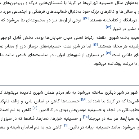
 به‌عنوان مثال حسینیه تهرانی‌ها در کربلا با شبستان‌هایی بزرگ و زیرزمین‌های 
 با سالن‌ها و تالارهای بزرگ خود به‌دنبال فعالیت‌های فرهنگی و اجتماعی مورد 
]
۱۴
[
درمانگاه و کتابخانه هستند.
برخی از آن‌ها نیز در مجموعه‌ای بنا می‌شود که
]
۱۵
[
مشیر در شیراز.
قعیتِ بافت شهری، نقطه ارتباط اصلی میان خیابان‌ها بوده، بخش قابل توجهی 
]
۱۶
[
شیده هر محله هستند.
اما در شهر تفت، حسینیه‌های نوساز، دور از معابر عم
]
۱۷
[
ای دائمی است.
در بسیاری از شهرهای ایران، در مناسبت‌های خاص مانند ما
با برزنت پوشانده می‌شود.
ر در شهر دیگری ساخته می‌شود به نام مردم همان شهری نامیده می‌شوند که آن 
]
۱۸
[
ی‌ها که در کربلا بنا شده‌اند.
حسینیه‌ها گاهی بر اساس بانی و واقف نام‌گذ
]
۱۹
[
طهباناتی در نجف و حسینیه مومن‌علی یزدی در کاظمین.
گاهی به نام اصناف
]
۲۰
[
ه صباغ‌ها، هر سه در بیرجند
و حسینیه خرازها، نجارها، قنادها که در سبزوار
]
۲۲
[
ی می‌شود، مانند حسینیه ابیانه در نائین.
گاهی هم به نام امامان شیعه و معص