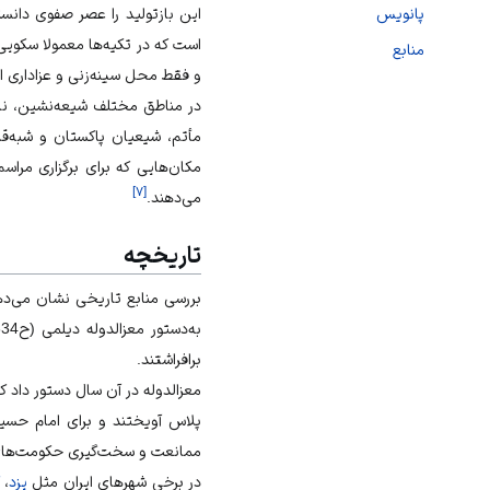
این بازتولید را عصر صفوی دانست
پانویس
است که در تکیه‌ها معمولا سکویی
منابع
و فقط محل سینه‌زنی و عزاداری 
در مناطق مختلف شیعه‌نشین، نام
مأتم، شیعیان پاکستان و شبه‌قاره 
مکان‌هایی که برای برگزاری مراس
]
۷
[
می‌دهند.
تاریخچه
به‌دستور معزالدوله دیلمی (ح334-356ق) آغاز شد و برای نخستین‌بار شیعیان آشکارا خیمه‌های
برافراشتند.
معزالدوله در آن سال دستور داد ک
پلاس آویختند و برای امام حسین
ممانعت و سخت‌گیری حکومت‌های قب
در برخی شهرهای ایران مثل
یزد
،