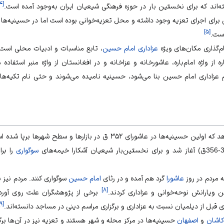
۴
[
ه‌اند که برای نخستین بار در حوزه فرهنگی شیعیان ایران به‌وجود آمده است.
 برای اجرای تعزیه وجود داشته و محل تعزیه‌خوانی بوده است اما در حسینیه‌ها
]
۵
[
است.
‌گذاری مکان‌های ویژه
عزاداری امام حسین
، تابع مناسبات و ادبیات محلی است.
از واژه امام‌باره، عاشورخانه و عزاخانه و در افغانستان از واژه منبر استفاده م
م عزاداری امام حسین بنا می‌شود، حسینیه نامیده می‌شوند و حتی نام تکیه‌ها 
بررسی منابع تاریخی نشان می‌دهد که اولین حسینیه‌ها در عاشورای ۳۵۲ ق در ب
سوگواری
را بر
ه مردم در روز
عاشورا
گرد هم آمده و در رثای
امام حسین
سوگواری کنند. مردم نیز با
]
۸
[
 ویارانش نوحه‌خوانی و عزاداری کردند.
برخی از پژوهشگران علت روی آورد
۹
[
ل از دیلمیان نسبت به عزاداری و برگزاری مراسم دینی در مساجد دانسته‌اند.
کاشان
و
اصفهان
حسینیه‌ها در مرکز محله و شهر هستند و تعزیه نیز در آن‌ها برگز