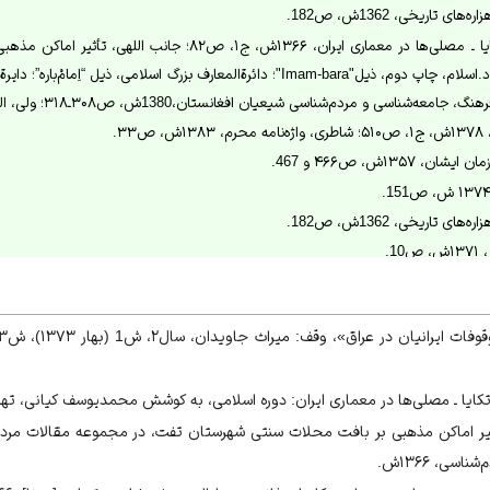
ی تاریخی، 1362ش، ص182.
توسلی، حسینیه‌ها ـ تکایا ـ مصلی‌ها در معماری ایران، ۱۳۶۶ش، ج۱
تفت، ۱۳۶۶ش، ص۱۵ـ۲۰؛ د.اسلام، چاپ دوم، ذیل"Imam-bara"؛ دائرةالمعارف بزرگ اسلامی، 
۳۳.
۱۳۵۷ش، ص۴۶۶ و 467.
ی تاریخی، 1362ش، ص182.
1.
ش، ص105.
 و مراکز مذهبی،۱۳۶۲ش، ص182.
۱.
ایا ـ مصلی‌ها در معماری ایران: دوره اسلامی، به کوشش محمدیوسف کیانی، تهران، ج
ى تاریخى،1374ش. ص131.
یر اماکن مذهبی بر بافت شهرستان تفت»، مجموعه مقالات مردم‌شناسی، ۱۳۶۶ ش، ج ۳؛ ص17 و18.
 محدثی، فرهنگ عاشورا، ۱۳۷۴ش، ص151.
سی، ۱۳۶۶ش.