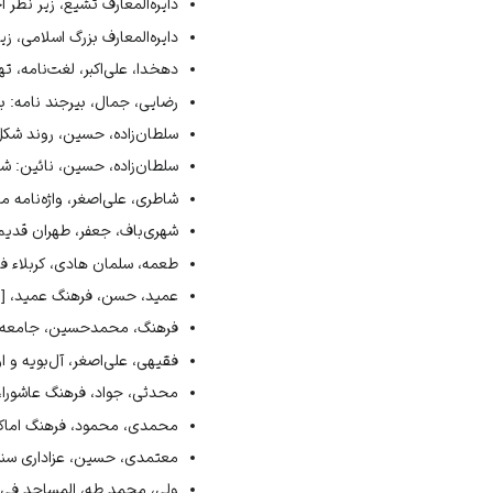
↑
انصاری قمی، موقوفات ایران
دایره‌المعارف تشیع، زیر نظر ا
↑
رضایی، بیرجند نامه: بیرجن
دایره‌المعارف بزرگ اسلامی، زیر 
↑
محمدی، فرهنگ اماکن و جغ
دهخدا، علی‌اکبر، لغت‌نامه، تهر
↑
سلطان‌زاده، نائین: شهر هز
رضایی، جمال، بیرجند نامه: بیرج
↑
معتمدی، عزاداری سنتی، ۱۳۷۸ش، ج۱، ص۱۵۱، ۱۶۵، ۱۶۸، ۸۰
سلطان‌زاده، حسین، روند شکل‌گیری
↑
انصاری قمی، موقوفات ایرانیان در عراق، ص۸۳ـ۸۴؛ شهری باف، طهران قد
سلطان‌زاده، حسین، نائین: شهر هز
شاطری، علی‌اصغر، واژه‌نامه محرّ
شهری‌باف، جعفر، طهران قدیم، تهرا
طعمه، سلمان هادی، کربلاء فی الذاک
عمید، حسن، فرهنگ عمید، [بی‌جا]،
فرهنگ، محمدحسین، جامعه‌شناس
فقیهی، علی‌اصغر، آل‌بویه و اوض
محدثی، جواد، فرهنگ عاشورا، قم، [ب
محمدی، محمود، فرهنگ اماکن و 
معتمدی، حسین، عزاداری سنت‫‬‬‬
ولی، محمد طه، المساجد فی الاسلام، 