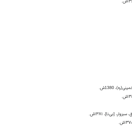
)، 1380ش.
، [بی‌نا]، ۱۳۸۱ش.