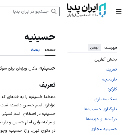
رش
ه
منوی اصلی
حتوا
حسینیه
فهرست
نهفتن
صفحه
بحث
بخش آغازین
حسینیه
؛ مکان ویژه‌ای برای سو
تعریف
تاریخچه
تعریف
کارکرد
دهخدا حُسَینیَه را به خانه‌ای
سبک معماری
عزاداری امام حسین دانسته است.
نام‌گذاری حسینیه‌ها
حسینیه در اصطلاح، اسم نسبتی 
درآمدها و هزینه‌ها
و مرثیه‌سرایی امام حسین و یارانش
حسینیه مجازی
در متون کهن، واژه حسینیه وجود 