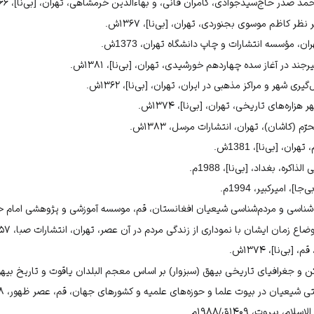
یان در عراق، ص۱۰۱.
حمد صدر حاج‌سیدجوادی، کامران فانی، و بهاءالدین خرمشاهی، تهران، [بی‌نا]، ۱۳۶۶ش.
د در آغاز سده چهاردهم خورشیدی، ص۱۲۶ـ۱۲۷.
نظر کاظم موسوی بجنوردی، تهران، [بی‌نا]، ۱۳۶۷ش.
رافیای تاریخی بیهق، ص۲۶۱.
ان، مؤسسه انتشارات و چاپ دانشگاه تهران، 1373ش.
اره‌های تاریخی، ص۱۳۰.
ند در آغاز سده چهاردهم خورشیدی، تهران، [بی‌نا]، ۱۳۸۱ش.
۱.
 شهر و مراکز مذهبی در ایران، تهران، [بی‌نا]، ۱۳۶۲ش.
یم، ج۲، ص۳۶۰؛ طعمه، کربلاء فی الذاکرة، ص۱۸۰ـ۱۸۱.
اره‌های تاریخی، تهران، [بی‌نا]، ۱۳۷۴ش.
م (کاشان)، تهران، انتشارات مرسل، ۱۳۸۳ش.
ن، [بی‌نا]، 1381ش.
ره، بغداد، [بی‌نا]، 1988م.
 امیرکبیر، 1994م.
ی و مردم‌شناسی شیعیان افغانستان، قم، موسسه آموزشی و پژوهشی امام خمینی(ره
اع زمان ایشان با نموداری از زندگی مردم در آن عصر، تهران، انتشارات صبا، ۱۳۵۷ش.
ی‌نا]، ۱۳۷۴ش.
جغرافیای تاریخی بیهق (سبزوار) بر اساس معجم البلدان یاقوت و تاریخ بیهق، سبزوار
ی شیعیان در بیوت علما و حوزه‌های علمیه و کشورهای جهان، قم، عصر ظهور‏، ۱۳۷۸ش.
بیروت، ۱۴۰۹ق/۱۹۸۸م.