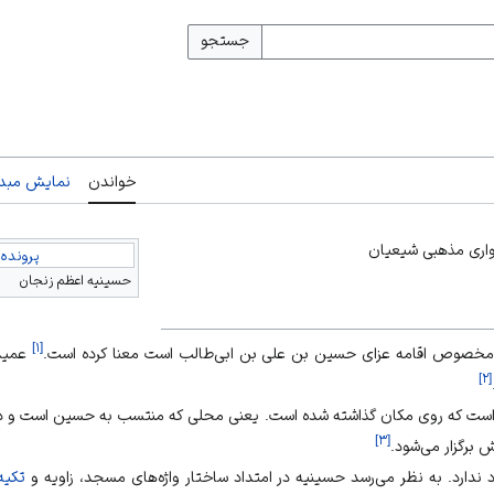
جستجو
خواندن
نمایش مبدأ
گواری مذهبی شیعیان
پرونده:
حسینیه اعظم زنجان
]
۱
[
 که مخصوص اقامه عزای حسین بن علی بن ابی‌طالب است معنا کرده است.
عمید 
]
۲
[
است که روی مکان گذاشته شده است. یعنی محلی که منتسب به حسین است و در آ
]
۳
[
 برگزار می‌شود.
ندارد. به نظر می‌رسد حسینیه در امتداد ساختار واژه‌های مسجد، زاویه و
تکیه