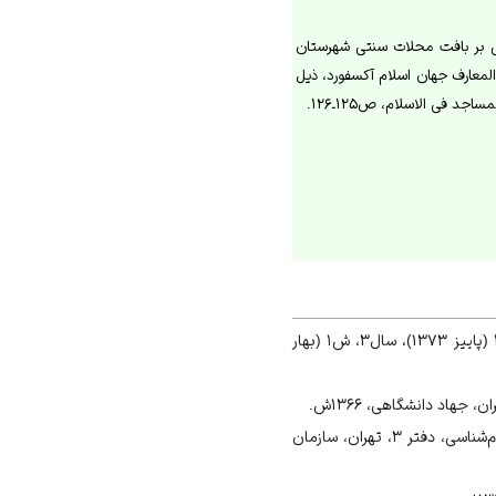
، ص۸۲؛ جانب اللهی، تأثیر اماکن مذهبی بر بافت محلات سنتی شهرستان
ذیل “اِمامْ‌باره”؛ دایرةالمعارف جهان اسلام آکسفورد، ذیل
انصاری قمی، محمدرضا، «موقوفات ایرانیان در عراق»، وقف: میراث جاویدان، سال۲، ش1 (بهار ۱۳۷۳)، ش۳ (پاییز ۱۳۷۳)، سال۳، ش۱ (بهار
هاد دانشگاهی، ۱۳۶۶ش.
جانب‌اللهی، محمدسعید، تأثیر اماکن مذهبی بر بافت محلات سنتی شهرستان تفت، در مجموعه مقالات مردم‌شناسی، دفتر ۳، تهران، سازمان