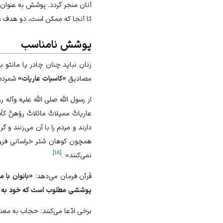
آنان منجر گردد. پوشش به عنوان م
تا آنجا كه ممكن است، دو هدف 
پوشش نامناسب
زنان نبايد چنان چادر يا مانتو ب
مصاديق
«كاسيات عاريات»
شمرده م
از رسول اللّه صلى ‏الله ‏عليه ‏و‏آل
عارياتٌ مميلاتٌ مائلاتٌ رؤهنَّ كأ
دارند و مردم را با آن مى‌‏زنند و 
همچون كوهان شتر خراسانى فروه
]
۱۸
[
نمى‏‌كنند» .
قرآن فرمان مى‌‏دهد:
«بانوان با م
پوششى مطلوب است كه خود به خود د
برخى ادّعا مى‌كنند: حجاب به مع