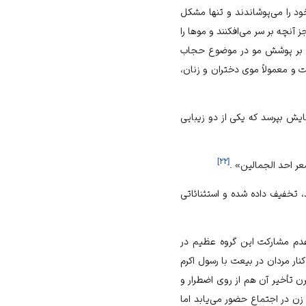
د را مى‏‌پوشاندند و تنها مشكل
آنچه بر سر مى‏‌افكنند و موها را
كيد بر پوشش مو در موضوع حجاب
 و معمولاً موى دختران و زنان،
وهايش بپرسد كه يكى از دو زيبايى
]
۲۲
[
شعر احد الجمالين» .
 تخفيف داده شده و استثنائاتى
عدم مشاركت اين گروه عظيم در
ار مردان در بيعت با رسول اكرم
رن تأخير آن هم از روى اضطرار و
ن در اجتماع حضور مى‏‌يابد اما