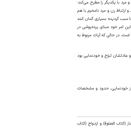
مرد با يكديگر را مطرح مى‌‏كند؛
مى و نحوه برخورد و ارتباط زن و مرد نامحرم با هم
 سبب گرديده بسيارى گمان كنند
ن امر خود مبناى پرده‌پوشى در
است، در حالى كه آيات مربوط به
 عادتشان تبرّج و خودنمايى بود
 از خودنمايى، حدود و مشخصات
(كتاب ‏الصلوة) و ازدواج (كتاب