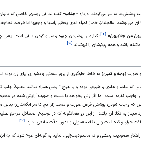
پوشش‌‏ها به سر مى‌كردند. درباره
«جلباب»
گفته‌‏اند: آن روسرى خاصى كه بانوان
 آن مى‌‏پوشند: «الجلبابُ خمارُ المرأة الذى يغطّى رأسها و وجهها اذا خرجت لحاجة»
]
۱۴
[
يهنّ مِن جلابيهنّ»
؛ كنايه از پوشيدن چهره و سر و گردن با آن است؛ يعنى چ
]
۱۵
[
داشته باشد و همه پيكرشان را نپوشاند.
 صورت (
وجه و كفين
) به خاطر جلوگيرى از بروز سختى و دشوارى براى زن بوده ا
ه ساده و عادى و طبيعى بوده و با هيچ آرايشى همراه نباشد معمولاً جلب توج
واجب نكرده است. اما اگر زنى بخواهد با دست و صورت آرايش شده در محيطى
 اين كه واجب نبودن پوشش قرص صورت و دست (از مچ تا سر انگشتان) بدين مع
رد مجاز به نگاه آن باشد. از اين رو همان‏گونه كه در توضيح‏ المسائل مراجع تقل
]
۱۷
[
ذت حرام و گناه است ولى نگاه معمولى و بدون دقّت مانعى ندارد .
كار مصونيت بخشى و نه محدوديت‌زايى، نبايد به گونه‏‌اى طرح شود كه به انزو