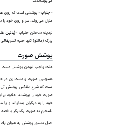
مى‌پوشاندند.
«جلباب»
پوششى است كه روى همه 
منزل مى‏‌روند، سر و روى خود را با
نزديك ساختن جلباب
«يُدنين عَل
بزرگ (مانتو) تنها جنبه تشريفاتى 
پوشش صورت
علت واجب نبودن پوشش دست و
همچنين صورت و دست زن در حالى ك
است كه شرع مقدّس پوشش آن را 
صورت خود را بپوشاند. علاوه بر
خود را به ديگران بنماياند و يا م
نامحرم به صورت يكديگر با قصد ل
اصل دستور پوشش به عنوان يك راه