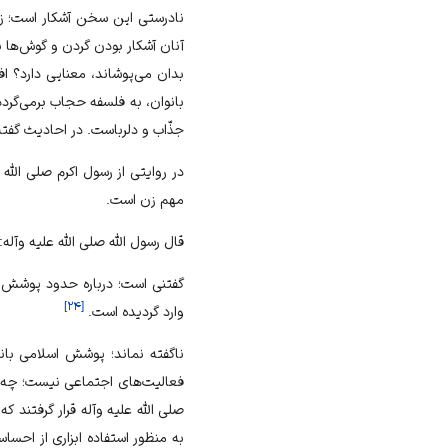
نادرستى اين سخن آشكار است؛ زير
آنان آشكار بودن گردن و گوش‏‌ها ب
بدان مى‏‌پوشاند، معنايى دارد؟
بانوان، به فلسفه حجاب برمى‌گرد
جذّاب و دلرباست. در احاديث گفته
در روايتى از رسول اكرم صلى‏ الله
مهم زن است.
قال رسول‏ اللّه‏ صلى‏ الله‏ عليه 
گفتنى است؛ درباره حدود پوشش، ن
]
۲۴
[
وارد گرديده است.
ناگفته نماند؛ پوشش اسلامى با
فعاليت‌‏هاى اجتماعى نيست؛ چه ا
صلى ‏الله ‏عليه ‏و‏آله قرار گرفتن
به منظور استفاده ابزارى از احس