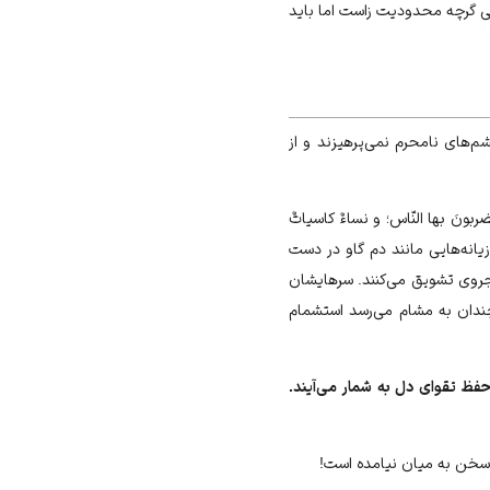
خشى گرچه محدوديت زاست اما بايد
م‌‏هاى نامحرم نمى‌پرهيزند و از
ضربونَ بها النّاس؛ و نساءٌ كاسياتٌ
تازيانه‌هايى مانند دم گاو در دست
ه كجروى تشويق مى‏‌كنند. سرهايشان
دان به مشام مى‏‌رسد استشمام
 حفظ تقواى دل به شمار مى‌آيند.
 سخن به ميان نيامده است!