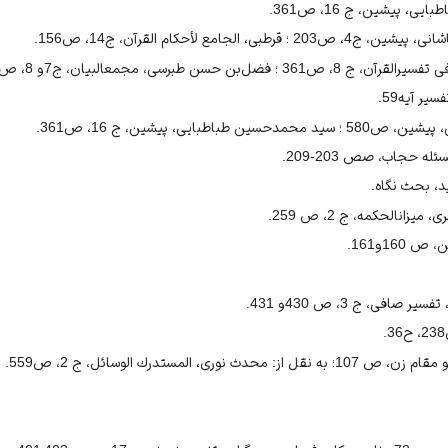
 پيشين، ج 16، ص361.
، الجامع لأحكام القرآن، ج14، ص156.
‌بن حسن طبرسى، مجمع‏البيان، ج7و 8، ص 578.
ر آيه59.
طباطبايى، پيشين، ج 16، ص361.
ه حجاب، صص 203-209.
يد، بحث نگاه.
ان‏الحكمه، ج 2، ص 259.
16و161.
فى، ج 3، ص 430و 431.
ث نورى، المستدرك الوسائل، ج 2، ص559.