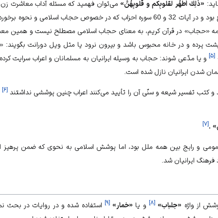
ايد:
«ذَلِكَ اَطهُر لقلوبِكم و قُلوبِهُنَّ»
مى‏‌توان فهميد كه مسئله آداب معاشرت زن و 
چنان‏كه صدر آيه در همين موضوع بود و در آيات 32 و 60 سوره احزاب كه در خصوص حجاب اسلا
ى كلمه «حجاب» در قرآن كريم، به معناى حجاب اسلامى مصطلح نيست و همين معنا
 پرده و در خانه محبوس باشد و بيرون نرود يا مثل ويل دورانت بگويند: «اي
]
۵
[
و يا مدّعى شوند: حجاب به وسيله ايرانيان به مسلمانان و اعراب سرايت كرده 
ان شدن ايرانيان نازل شده است.
]
۶
[
د و كتب تفسير شيعه و سنّى آن را تأييد مى‌‏كنند اعراب چنين پوششى نداشتند
و
]
۷
[
ى» .
مومى و رايج بين همه ملل بود، اما پوشش اسلامى به نحوى كه ضمن پرهيز
 فرهنگ ايرانيان شد.
]
۹
[
]
۸
[
وشش از واژه
«جلباب»
و يا
«خمار»
استفاده شده و در روايات در بحث نماز 