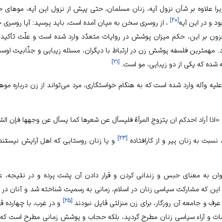
ا علاوه بر شأن نزول آيه، زنان مسلمان، حتى پيش از نزول اين آيه، موهاى خو
]
۲۰
[
ود و در اين آيه
، از روسرى سخن به ميان آمده است، بايد پرسيد: آيا روسرى جز 
 افزون بر اين، حكم ميزان پوشش در روايات متعدّد وارد شده است و علّت تأ
د. مهم‏ترين فلسفه پوشش زن در ارتباط با ديگران، مسئله زيبايى و جذّابيت اوست
]
۲۱
[
 شده كه يكى از دو زيبايى، مو است.
 ‏عليه ‏و‏آله وارد شده است كه به هنگام خواستگارى، مرد مى‏‌تواند از زن درباره م
‏و‏آله: «اذا أراد احدكم ان يتزوج المرأة فليسأل عن شعرها كما يسأل عن وجهها فإن ال
]
۲۳
[
سبت به زنان پير و از كارافتاده
و يا زنان روستايى كه اهل آرايش نيستند،
نوان به معناى حبس و زندانى كردن و قرار دادن آن پشت پرده و در نتيجه، 
ين كه مشاركت سياسى زنان در اسلام، زمانى به رسميت شناخته شد و آنان در كن
]
۲۵
[
د كه عرف و جامعه آن روزگار، براى زن منزلتى قايل نبودند
و در غرب، با چهارده ق
اسات و آراء سياسى زنان مطرح گرديد، بلكه حجاب و پوشش زمانى مطرح است كه ز