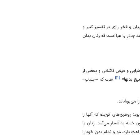
يان و فخر رازى در تفسير كبير و
 چادر يا عبا است كه زنان بدان
اطبايى و فيض كاشانى و بعضى از
]
۱۲
[
يع بدنها»
است كه «جلباب»
 مى‌‏پوشاند.
: روسرى‌‏هاى كوچك كه آن‏ها را
ن خانه به شمار مى‌آمد. زنان با
هت دارد، مو و تمام بدن خود را