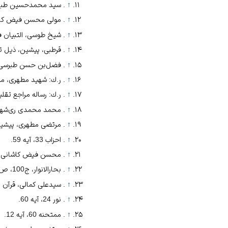
↑
. سيد محمدحسين طباطبايى،
↑
. مولى محسن فيض كاشانى، پيشين، ج4، ص203 ؛ قرطبى
↑
. شيخ طوسى، التبيان فى تفسيرالقرآن، ج 8، ص361 ؛ فضل
↑
. قرطبى، پيشين، ذيل تفسي
↑
. فضل‌‏بن حسن طبرسى، پيشين، ص580 ؛ سيد محمدحسين 
↑
. ر.ك: شهيد مطهرى، مسئل
↑
. ر.ك: رساله مراجع تقل
↑
. محمد محمدى رى‌‏شهرى، ميز
↑
. مرتضى مطهرى، پيشين، ص 0
↑
. احزاب 33، آيه 59.
↑
. محسن فيض كاشانى، تفسير صا
↑
. بحارالانوار، ج100، ص238، ح36.
↑
. سيدعلى كمالى، قرآن و مقام زن، ص 107؛ به نقل از: محد
↑
. نور 24، آيه 60.
↑
. ممتحنه 60، آيه 12.