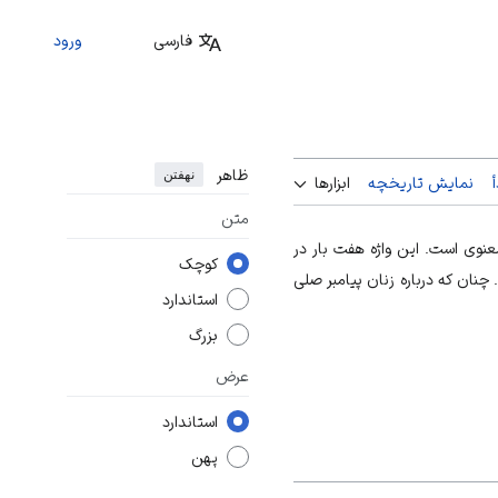
فارسی
ورود
ظاهر
نهفتن
نمایش تاریخچه
ابزارها
متن
عنوى است. اين واژه هفت بار در
کوچک
نان كه درباره زنان پيامبر صلى
استاندارد
بزرگ
عرض
استاندارد
پهن