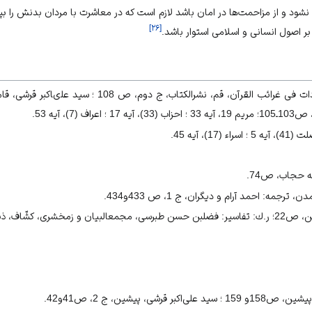
و نشود و از مزاحمت‏‌ها در امان باشد لازم است كه در معاشرت با مردان بدنش را بپ
]
۲۶
[
بر اصول انسانى و اسلامى استوار باشد.
 حجاب، ص74.
رجمه: احمد آرام و ديگران، ج 1، ص 433و434.
يل آيات33 احزاب و 60 نور.
 قرشى، پيشين، ج 2، ص41و42.