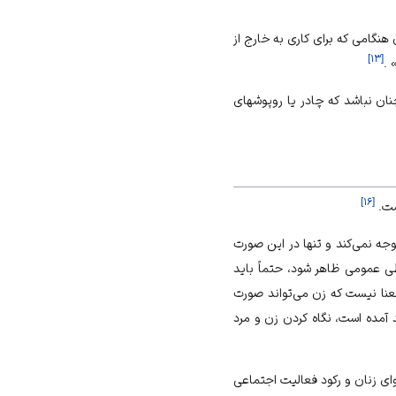
 هنگامى كه براى كارى به خارج از
]
۱۳
[
 .
نان نباشد كه چادر يا روپوش‏هاى
]
۱۶
[
ست.
ه نمى‌‏كند و تنها در اين صورت
 عمومى ظاهر شود، حتماً بايد
نا نيست كه زن مى‌‏تواند صورت
يد آمده است، نگاه كردن زن و مرد
اى زنان و ركود فعاليت اجتماعى