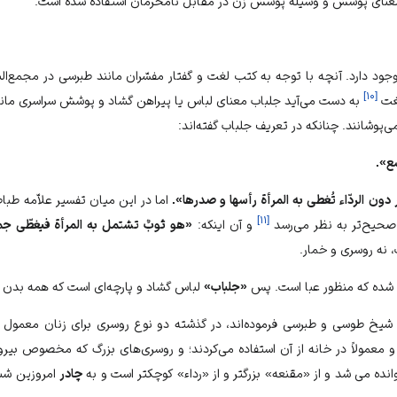
ه معناى پوشش و وسيله پوشش زن در مقابل نامحرمان استفاده شده است.
ود دارد. آنچه با توجه به كتب لغت و گفتار مفسّران مانند طبرسى در مجمع‌‏الب
]
۱۰
[
لغت
به دست مى‏‌آيد جلباب معناى لباس يا پيراهن گشاد و پوشش سراسرى مانند
‌پوشانند. چنانكه در تعريف جلباب گفته‏‌اند:
ع».
ون الردّاء تُغطى به المرأة رأسها و صدرها».
اما در اين ميان تفسير علاّمه طب
]
۱۱
[
حيح‏‌تر به نظر مى‏‌رسد
و آن اينكه:
«هو ثوبٌ تشتمل به المرأة فيغطّى جم
 نه روسرى و خمار.
ت شده كه منظور عبا است. پس
«جلباب»
لباس گشاد و پارچه‌اى است كه همه بدن را
د شيخ طوسى و طبرسى فرموده‌اند، در گذشته دو نوع روسرى براى زنان معمول بود
و معمولاً در خانه از آن استفاده مى‏‌كردند؛ و روسرى‌‏هاى بزرگ كه مخصوص بيرو
ده مى ‏شد و از «مقنعه» بزرگ‏تر و از «رداء» كوچك‏تر است و به
چادر
امروزين شبا