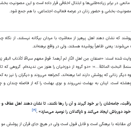
انعى در برابر زياده‌‏طلبى‌‏ها و ابتذال اخلاقى قرار داده است و اين مصونيت ب
مصونيت بخشى و حضور زنان در عرصه فعاليت اجتماعى، با هم جمع شود.
پوشند كه نشان دهند اهل پرهيز از معاشرت با مردان بيگانه نيستند، از نگاه چش
ى‏‌شوند؛ يعنى ظاهراً پوشيده هستند، ولى در واقع برهنه‏‌اند.
ه روايت شده است: «صنفانِ مِن اهلِ النّارِ لم أرهما: قومٌ معهم سياطٌ كأذناب البقرِ يَ
سنمةِ البختِ المائلة...»؛ «دو گروه از دوزخيان را هنوز من نديده‌‏ام. گروهى كه 
گروه ديگر زنانى كه پوشش دارند اما برهنه‏‌اند، كج‏راهه مى‌روند و ديگران را نيز ب
شته است. اينان به بهشت نمى‏‌روند و بوى بهشت را كه از فاصله چندان و چن
راقبت، جامه‏‌شان را بر خود گيرند و آن را رها نكنند، تا نشان دهند اهل عفاف و
]
۱۹
[
ورباش ايجاد مى‌كند و ناپاك‏دلان را نوميد مى‏‌سازد» .
ناى مقابله با برهنگى است و قابل قبول است ولى در هيچ جاى قرآن از پوشش مو