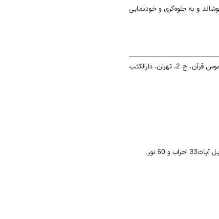
وشاند و به جلوه‏‌گرى و خودنمايى
. راغب اصفهانى، المفردات فى غرائب القرآن، قم، نشرالكتاب، ج دوم، ص 108 ؛ سيد على‏اكبر قرشى، قاموس قرآن، ج 2، تهران، دارالكتب