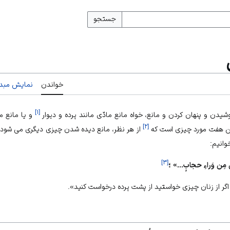
جستجو
خواندن
نمایش مبدأ
]
۱
[
يدن و پنهان كردن و مانع، خواه مانع مادّى مانند پرده و ديوار
و يا مانع م
]
۲
[
اين هفت مورد چيزى است كه
از هر نظر، مانع ديده شدن چيزى ديگرى مى‏ شود. چ
خوانيم:
]
۳
[
َّ مِن وَراءِ حجابٍ...» ؛
گر از زنان چيزى خواستيد از پشت‏ پرده درخواست كنيد».