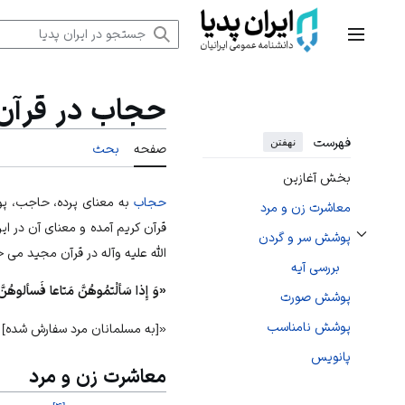
رش
ه
منوی اصلی
حتوا
حجاب در قرآن
فهرست
نهفتن
صفحه
بحث
بخش آغازین
حجاب
به معناى پرده، حاجب، پوش
معاشرت زن و مرد
قرآن كريم آمده و معناى آن در 
پوشش سر و گردن
تغییر وضعیت زیربخش‌های پوشش سر و گردن
‏الله‏ عليه ‏و‏آله در قرآن مجيد مى‏ 
بررسی آیه
«وَ إِذا سَألْتمُوهُنَّ مَتاعا فَسألوهُن
پوشش صورت
پوشش نامناسب
«[به مسلمانان مرد سفارش شده] ا
پانویس
معاشرت زن و مرد