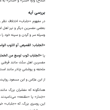
النكاح) واژه «ستر» و «ساتر» ب
بررسی آیه
در مفهوم «جلباب» اختلاف ‏نظر وج
بعضى مفسرين ديگر و نيز اهل 
وسيله سر و گردن و سينه خود را مى‏
«الجلباب: القميص أو الثوب الواس
يا
«الجلباب ثوب اوسع من الخمار د
مفسرين اهل سنّت مانند قرطبى ص
ملحفه و پوششى چادر مانند است،
از ابن عبّاس و ابن مسعود رواي
همان‏گونه كه مفسّران بزرگ مانن
«خِمار» يا «مقنعه» مى‏‌ناميدند 
اين روسرى بزرگ، كه «جلباب» خوان