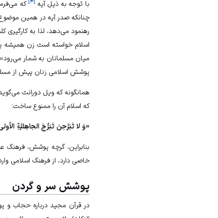
]
۴
[
با توجه به ذيل آيه
كه مى‌فرم
رهنمود مى‏‌دهد، لذا به كارگير
اسلام خواسته است زن هميشه پشت
ميان مسلمانان به شمار مى‏‌رود»
پوشش اسلامى زنان پيش از مسلم
همان‏گونه كه ويل دورانت مى‌‏گوي
كه اسلام آن را ممنوع ساخت:
«وَ لا تَبَرَّجنَ تَبَرُّجَ الجاهِليَّةِ الاُول
بنابراين، گرچه پوشش، فرهنگ ع
خاصى دارد، از فرهنگ اسلامى وارد
پوشش سر و گردن
در قرآن مجيد درباره حجاب و پ