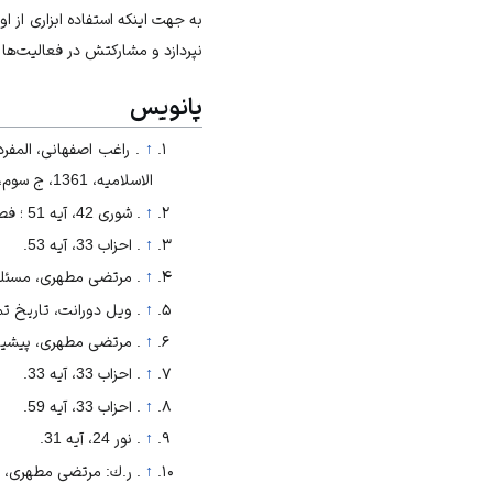
به جهت اينكه استفاده ابزارى از ا
نپردازد و مشاركتش در فعاليت‌‏ها 
پانویس
↑
الاسلاميه، 1361، ج سوم، ص103ـ105؛ مريم 19، آيه 33 ؛ احزاب (33)، آيه 17 ؛ اعراف (7)، آيه 53.
↑
. شورى 42، آيه 51 ؛ فصلت (41)، آيه 5 ؛ اسراء (17)، آيه 45.
↑
. احزاب 33، آيه 53.
↑
. مرتضى مطهرى، مسئله
↑
. ويل دورانت، تاريخ تمدن، ت
↑
. مرتضى مطهرى، پيشين، ص22؛ ر.ك: تفاسير: فضل‏بن حسن طبرسى، مجمع‏البيان و زمخشرى، كشّاف، ذ
↑
. احزاب 33، آيه 33.
↑
. احزاب 33، آيه 59.
↑
. نور 24، آيه 31.
↑
. ر.ك: مرتضى مطهرى، پيشين، ص158و 159 ؛ سيد على‏‌اكبر