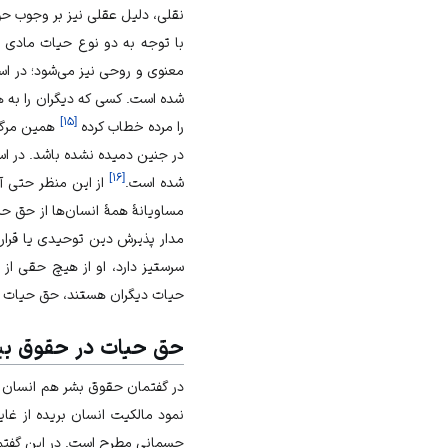
نقلی، دلیل عقلی نیز بر وجوب حق ح
با توجه به دو نوع حیات مادی 
معنوی و روحی نیز می‌شود؛ در ا
شده است. کسی که دیگران را به هر
]
۱۵
[
را مرده خطاب کرده
همین مرگ م
در جنین دمیده نشده باشد. در ا
]
۱۶
[
شده است.
از این منظر حتی آز
مساویانۀ همۀ انسان‌ها از حق حیات را در ذ
مدار پذیرش دین توحیدی یا قرار
سرستیز دارد، او از هیچ حقی ا
حیات دیگران هستند، حق حیات ند
حق حیات در حقوق بین
در گفتمان حقوق بشر هم انسان د
نمود مالکیت انسان بریده از غا
جسمانی مطرح است. در این گفتمان 