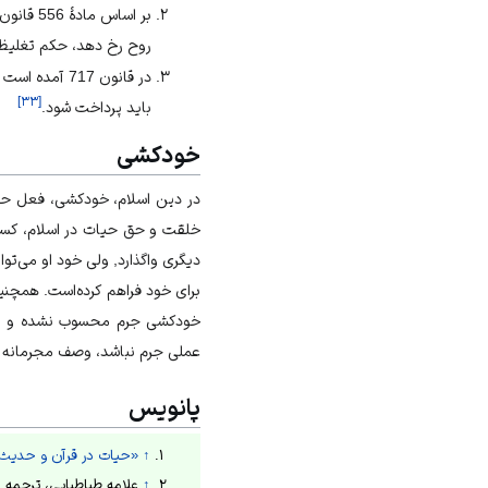
بر اساس
روح رخ دهد، حکم تغلیظ 
در قانون 717
]
۳۳
[
باید پرداخت شود.
خودکشی
در دین اسلام، خودکشی، فعل حر
خلقت و حق حیات در اسلام، کسی ن
دیگری واگذارد, ولی خود او می‌توا
برای خود فراهم کرده‌است. همچنی
خودکشی جرم محسوب نشده و به‌ت
عملی جرم نباشد، وصف مجرمانه ب
پانویس
↑
«حیات در قرآن و حدیث»
↑
علامه طباطبایی، ترجمه المیزان، 1378ش