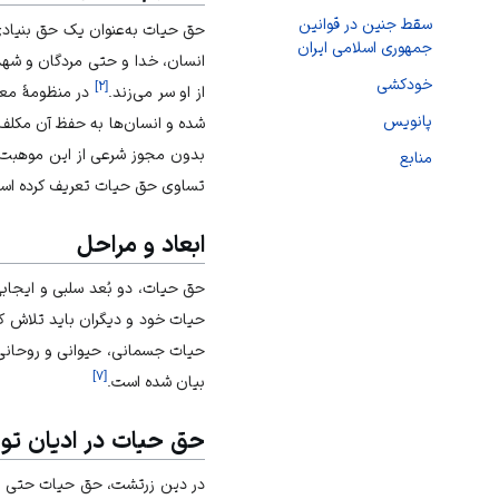
سقط جنین در قوانین
حق حیات به‌عنوان یک حق بنیادی 
جمهوری اسلامی ایران
انسان، خدا و حتی مردگان و شهدا 
خودکشی
]
۲
[
از او سر می‌زند.
در منظومۀ معر
پانویس
شده و انسان‌ها به حفظ آن مکل
بدون مجوز شرعی از این موهبت 
منابع
تساوی حق حیات تعریف کرده اس
ابعاد و مراحل
حق حیات، دو بُعد سلبی و ایجابی
حیات خود و دیگران باید تلاش کن
حیات جسمانی، حیوانی و روحانی 
]
۷
[
بیان شده است.
حق حیات در ادیان ت
در دین زرتشت، حق حیات حتی درب