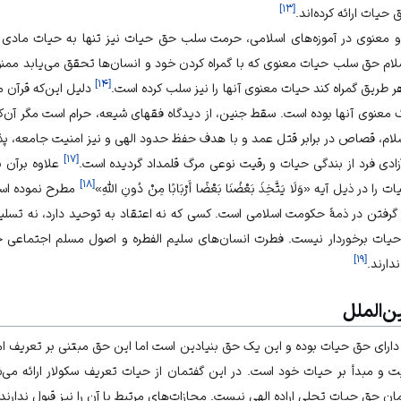
]
۱۳
[
یات ارائه کرده‌اند.
و معنوی در آموزه‌های اسلامی، حرمت سلب حق حیات نیز تنها به حیات ماد
سلام حق سلب حیات معنوی که با گمراه کردن خود و انسان‌ها تحقق می‌یابد مم
]
۱۴
[
 طریق گمراه کند حیات معنوی آنها را نیز سلب کرده است.
دلیل این‌که قرآن م
عنوی آنها بوده است. سقط جنین، از دیدگاه فقهای شیعه، حرام است مگر آن‌که
سلام، قصاص در برابر قتل عمد و با هدف حفظ حدود الهی و نیز امنیت جامعه، پ
]
۱۷
[
ادی فرد از بندگی حیات و رقیت نوعی مرگ قلمداد گردیده است.
علاوه برآن 
]
۱۸
[
یل آیه «وَلَا يَتَّخِذَ بَعْضُنَا بَعْضًا أَرْبَابًا مِنْ دُونِ اللَّهِ»
مطرح نموده است
 گرفتن در ذمۀ حکومت اسلامی است. کسی که نه اعتقاد به توحید دارد، نه تس
ز حیات برخوردار نیست. فطرت انسان‌های سلیم الفطره و اصول مسلم اجتماعی 
]
۱۹
[
ارند.
‌الملل
ارای حق حیات بوده و این یک حق بنیادین است اما این حق مبتنی بر تعریف ام
یت و مبدأ بر حیات خود است. در این گفتمان از حیات تعریف سکولار ارائه 
حق حیات تجلی اراده الهی نیست. مجازات‌های مرتبط با آن را نیز قبول ندارند و 