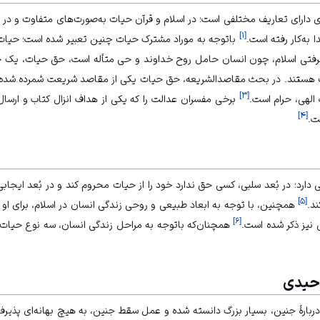
دارای تعاریف مختلفی است؛ در اسلام و قرآن حیات به‌صورت‌های متفاوت و در م
]
۱
[
به‌کار رفته است.
باتوجه به موراد مشترک حیات چنین تعبیر شده است؛ حیات
فتی اسلام، چون انسان حامل روح خداوند و حی متأله است، حق حیات، یک حقی
ف‌ هستند. در بحث مقاصدالشریعه، حق حیات یکی از مقاصد شریعت شمرده شده و
]
۳
[
الهی، حرام است.
برخی مفسران عدالت را که یکی از هداف انزال کتاب و ارس
]
۴
[
ت.
 دارد؛ در بُعد سلبی، ‌کسی حق ندارد خود را از حیات محروم کند و در بُعد ایجا
]
۵
[
د.
همچنین، با توجه به ابعاد طبیعی و روحی زندگی انسان در اسلام، برای ا
]
۶
[
نیز ذکر شده است.
همچنان‌که باتوجه به مراحل زندگی انسان، سه نوع حیات 
وحیدی
ارۀ جنین، بسیار بزرگ دانسته شده و عمل سقط جنین، به هیچ بهانه‌ای پذیرفت