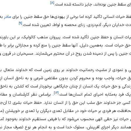
]
۸
[
ای سقط جنین بوده‌اند، جایز دانسته شده است.
مادر
به‌
]
۹
[
دت خدایان دیگر، آدم‌دزدی، زنای محصنه و لواط، تعیین شده است.
ات انسان و حفظ جنین تأکید شده است. پیروان مذهب کاتولیک، بر این باورند
حق حیات است. به‌همین دلیل، آنها سقط جنین را منع کرده و مجازاتی برابر با طرد
 جنین را پس از دمیده شدن روح در آن محترم می‌شمارند. مسیحیان در قرون وسط
هی و نمودی از مشیت رحمانیت خداوند بر روی زمین است که خداوند متعال به
حق حیات، واجب بوده و محروم کردن بدون مقتضی شرعی و به ناحق انسان از
 زندگی و حق حیات یک انسان از چنان جایگاهی برخوردار است که کشتن به ناحق 
]
۱۲
[
ک فرد به‌مثابه احیای تمام انسان‌ها است.
. براساس نظر کارشناسان و مطاب
سی جز خداوند حق سلب این حق را از انسان ندارد. حفظ حیات بشری تا آن‌جا
افظت هر فردی بر حیات خود در مقابل تعدی دیگران یا تعدی بر خویشتن (مانند
ق حیات نیز حقی الهی محسوب می‌شود که با فیض مستقیم خداوند به‌وجود آمده
 همانند دیگر اجزای آفرینش، مملوک خدا است و به انجام هر نوع تصرف مجاز نی