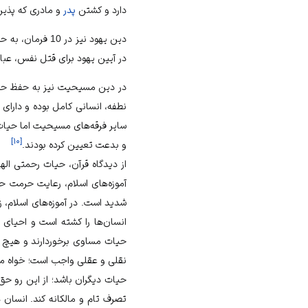
دارد و کشتن
پدر
و مادری که پذیر
دین یهود نیز در 10 فرمان، به حفظ حیات انسانی تأکید کرده اما برخی از یهودی‌ها حق سقط جنین را برای
در آیین یهود برای قتل نفس، عبا
در دین
مسیحیت
نیز به حفظ حی
نطفه، انسانی کامل بوده و دارای 
سایر فرقه‌های مسیحیت اما حیات
]
۱۰
[
و بدعت تعیین کرده بودند.
از دیدگاه قرآن، حیات رحمتی ال
آموزه‌های اسلام، رعایت حرمت 
شدید است. در آموزه‌های اسلام،
انسان‌ها را کشته است و احیای ی
حیات مساوی برخوردارند و هیچ ک
نقلی و عقلی واجب است؛ خواه مح
حیات دیگران باشد؛ از این رو ح
تصرف تام و مالکانه کند. انسان