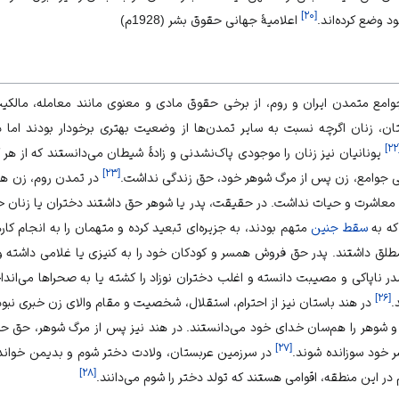
]
۲۰
[
د وضع کرده‌اند.
اعلامیۀ جهانی حقوق بشر (1928م)
جوامع متمدن
ایران
و روم، از برخی حقوق مادی و معنوی مانند معامله، مالکی
ان، زنان اگرچه نسبت به سایر تمدن‌ها از وضعیت بهتری برخودار بودند اما 
]
۲۲
یونانیان نیز زنان را موجودی پاک‌نشدنی و زادۀ شیطان می‌دانستند که از هر 
]
۲۳
[
ی جوامع، زن پس از مرگ شوهر خود، حق زندگی نداشت.
در تمدن روم، زن ه
، معاشرت و حیات نداشت. در حقیقت، پدر یا شوهر حق داشتند دختران یا زنان خود
 که به
سقط جنین
متهم بودند، به جزیره‌ای تبعید کرده و متهمان را به انجام کا
ق داشتند. پدر حق فروش همسر و کودکان خود را به کنیزی یا غلامی داشته و ح
 ناپاکی و مصیبت دانسته و اغلب دختران نوزاد را کشته یا به صحراها می‌انداخ
]
۲۶
[
.
در هند باستان نیز از احترام، استقلال، شخصیت و مقام والای زن خبری نبو
 و شوهر را هم‌سان خدای خود می‌دانستند. در هند نیز پس از مرگ شوهر، حق حی
]
۲۷
[
 خود سوزانده شوند.
در سرزمین عربستان، ولادت دختر شوم و بدیمن خوانده 
]
۲۸
[
در این منطقه، اقوامی هستند که تولد دختر را شوم می‌دانند.