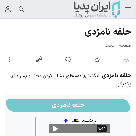
جستجو
منوی
حلقه نامزدی
صفحه
بحث
زبان
پیگیری
نمایش تاریخچه
نمایش مبدأ
بیشت
حلقهٔ نامزدی
؛ انگشتری به‌منظور نشان کردن دختر و پسر برای
یکدیگر.
حلقه نامزدی
پادکست مقاله
|
🡇
5:47
مدت: 5 دقیقه و 47 ثانیه