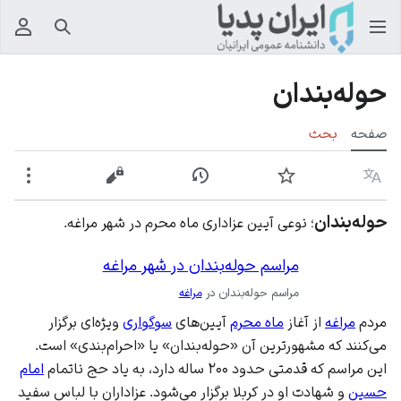
جستجو
منوی
حوله‌بندان
صفحه
بحث
زبان
پیگیری
نمایش تاریخچه
نمایش مبدأ
بیشت
حوله‌بندان
؛ نوعی آیین عزاداری ماه محرم در شهر مراغه.
مراسم حوله‌بندان در شهر مراغه
مراسم حوله‌بندان در
مراغه
مردم
مراغه
از آغاز
ماه محرم
آیین‌های
سوگواری
ویژه‌ای برگزار
می‌کنند که مشهورترین آن «حوله‌بندان» یا «احرام‌بندی» است.
این مراسم که قدمتی حدود ۲۰۰ ساله دارد، به یاد حج ناتمام
امام
حسین
و شهادت او در کربلا برگزار می‌شود. عزاداران با لباس سفید