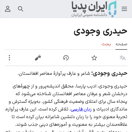
جستجو
منوی
حیدری وجودی
صفحه
بحث
زبان
پیگیری
نمایش تاریخچه
نمایش مبدأ
بیشت
حیدری وجودی؛
شاعر و عارف پرآوازۀ معاصر افغانستان.
حیدری وجودی، ادیب پارسا، محقق اندیشه‌پرور و از چهرۀ‌های
درخشان شعر و عرفان معاصر افغانستان شناخته می‌شود که
پنجاه سال برای اعتلای وضعیت فرهنگی کشور، به‌ویژه گسترش و
ماندگاری ادبیات و
زبان فارسی
، تلاش کرده است. این عارف پرآوازه،
تجربۀ معنوی خود را با زبان دلنشین شاعرانه بیان کرده است تا
علاقه‌مندان بیشتر به معنویت و آموزه‌های دینی جذب شوند.
سروده‌های وی در قالب آواز و هنر موسیقی در بین عامۀ مردم رواج