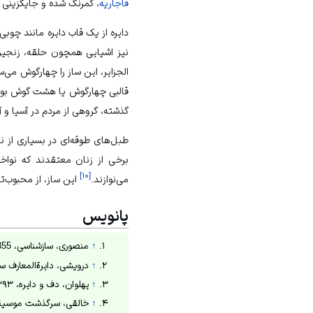
قاجاریه
، کمرنگ شده و جایگزینی 
دایره از یک قاب دایره مانند چو
نیز اشیایی همچون حلقه، زنجیره
الجزایر، این ساز را چهارگوش می‌س
قالبی چهارگوش یا هشت گوش بود
گذشته، گروهی از مردم در آسیا و 
طبل‌های طوقه‌ای در بسیاری از ن
برخی از زنان معتقدند که نوا
]
۱۰
[
می‌نوازند.
این ساز، از محبوب‌تر
پانویس
↑
منصوری، سازشناسی، 1355ش، ص71.
↑
درویشی، دایرةالمعارف سازهای ایران
↑
پهلوان، دف و دایره، ۱۳۹۳ش، ص148.
↑
خالقی، سرگذشت موسیقی ایران، ۱۳۹۰ش، ص720 و 