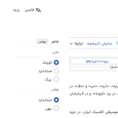
فارسی
ورود
ظاهر
نهفتن
نمایش تاریخچه
ابزارها
متن
پرونده:دایره.jpg
کوچک
 (ساز)
استاندارد
بزرگ
ره»، «دُیه»، «دپ» و «دف»، در
عرض
یزد «اَرَبونه»؛ و در آذربایجان
استاندارد
پهن
 موسیقی کلاسیک ایران، در دوره