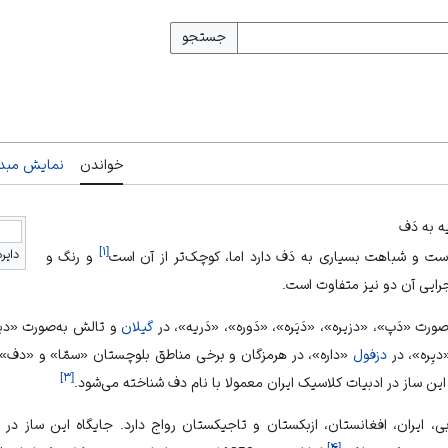
جستجو
خواندن
نمایش مبدأ
ه به دَف
]
۱
[
دایره
است و شباهت بسیاری به دَف دارد اما، کوچک‌تر از آن است
و رنگ و
رایی آن دو نیز متفاوت است.
رت «دَپ»، «دزیره»، «دَیَره»، «دَوره»، «دَریه»، در
گیلان
و تالش به‌صورت «دیا
دیِره»، در
دزفول
«داره»، در هرمزگان و برخی مناطق بلوچستان «سمّا» و «دف»، در 
]
۳
[
ین ساز در ادبیات کلاسیک ایران معمولا با نام دف شناخته می‌شود.
بی، ایران، افغانستان، ازبکستان و تاجیکستان رواج دارد. جایگاه این ساز در
]
۴
[