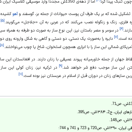
چون تنبک پیدا کرد
اما از دهه‌ی 1350ش مجددا وارد موسیقی کلاسیک ایران شد.
بی تشکیل شده که بر یک طرف آن پوست حیوانات از جمله بز، گوسفند و
آهو
کشیده م
]
۵
[
 فلزی، زنگ و زنگوله نصب می‌کنند که در عربی به آن «جلاجل» می‌گویند.
د
]
۶
[
ازند.
در سومر و مصر باستان نیز، این نوع ساز به صورت دو طرفه به همراه سی
]
۷
[
ه است.
دایره را به‌صورت یک دستی، دو دستی و گاهی به شکل وارونه روی دو پ
]
۸
[
آمریکای شمالی این ساز را با ابزاری همچون استخوان، شاخ یا چوب می‌نواختند.
قاط جهان از جمله خاورمیانه پیوند عمیقی با زنان دارند. در افغانستان این س
]
۹
[
ختن این ساز موجب دفع شر خواهد شد.
در ترکیه نیز، زنان کولی این ساز ر
]
۱۱
[
ین سازهای زنان در دوران قبل از اسلام در عربستان نیز بوده است.
، ج2، ۱۳۸۴ش، ص395.
723 و 741 و 744؛