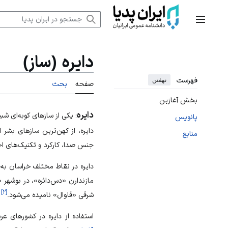
رش
ه
منوی اصلی
حتوا
دایره (ساز)
فهرست
نهفتن
صفحه
بحث
بخش آغازین
دایره
؛ یکی از سازهای کوبه‌ای شبی
پانویس
دایره، از کهن‌ترین سازهای بشر 
منابع
جنس صدا، کارکرد و تکنیک‌های اج
دایره در نقاط مختلف خراسان به‌صو
مازندارن «دس‌دائره»، در بوشهر «
]
۲
[
شرقی «قاوال» نامیده می‌شود.
ا
استفاده از دایره در کشورهای عر