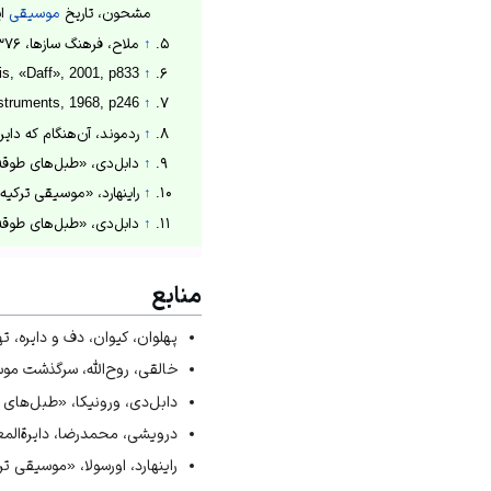
مشحون، تاریخ
موسیقی
ایران
↑
ملاح، فرهنگ سازها، ۱۳۷۶ش، ص290.
s, «Daff», 2001, p833.
↑
struments, 1968, p246.
↑
↑
ردموند، آن‌هنگام که دایره‌نوازان
↑
دابل‌دی، «طبل‌های طوقه‌ای در خ
↑
راینهارد، «موسیقی ترکیه: یک چ
↑
دابل‌دی، «طبل‌های طوقه‌ای در خاور
منابع
پهلوان، کیوان، دف و دایره، تهران،
خالقی، روح‌الله، سرگذشت موسیقی
دابل‌دی، ورونیکا، «طبل‌های طوقه‌
درویشی، محمدرضا، دایرةالمعارف 
راینهارد، اورسولا، «موسیقی ترکیه