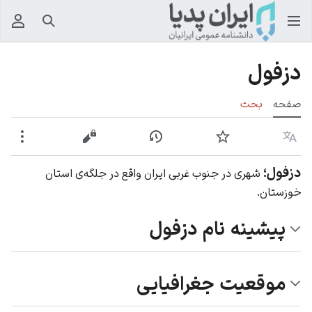
جستجو
منوی
دزفول
صفحه
بحث
زبان
پیگیری
نمایش تاریخچه
نمایش مبدأ
بیشت
دزفول؛
شهری در جنوب غربی ایران واقع در جلگه‌ی استان
خوزستان.
پیشینه نام دزفول
موقعیت جغرافیایی