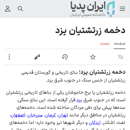
جستجو
منوی
دخمه زرتشتیان یزد
صفحه
بحث
زبان
پیگیری
نمایش تاریخچه
نمایش مبدأ
بیشت
دخمه زرتشتیان یزد؛
بنای تاریخی و گورستان قدیمی
زرتشتیان از جنس سنگ در جنوب‌ شرق یزد.
دخمه زرتشتیان یا برج خاموشان یکی از بنا‌های تاریخی زرتشتیان
است که در جنوب‌ شرق
یزد
قرار گرفته است. این بنای سنگی،
سده‌ها پیش برای دفن مردگان ساخته شده است. دخمه‌های
زرتشتیان در مناطق دیگر مانند
تهران
،
کرمان
،
سیرجان
،
اصفهان
،
تفت، اشکذر،
اردکان
و دیگر شهرها نیز وجود دارد؛ اما دخمه‌های
شهر یزد که به شکل دو عمارت سنگی با نام‌های مانکجی هاتریا