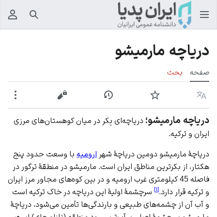
جستجو
منوی
دریاچه مارمیشو
صفحه
بحث
زبان
پیگیری
نمایش تاریخچه
نمایش مبدأ
بیشت
دریاچه مارمیشو؛
دریاچه‌ای بِکر در میان کوهستان‌های مرزی
ایران و ترکیه.
دریاچۀ مارمیشو دومین دریاچۀ شهر
ارومیه
با وسعت حدود پنج
هکتار، از بکرترین مناطق ایران است. مارمیشو در منطقۀ ترگور در
فاصله 45 کیلومتری غرب ارومیه و در بین کوه‌های مجاور مرز
ایران
]
۱
[
و
ترکیه
قرار دارد.
سرچشمۀ اولیۀ این دریاچه در خاک ترکیه است
و آب آن از چشمه‌های طبیعی و بارندگی‌ها تأمین می‌شود، دریاچۀ
مارمیشو سرچشمۀ اصلی پرآب‌ترین رود منطقه (نازلو چای) است.