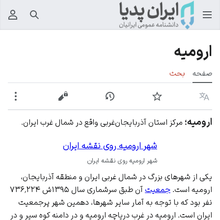
جستجو
منوی
ارومیه
صفحه
بحث
زبان
پیگیری
نمایش تاریخچه
نمایش مبدأ
بیشت
ارومیه
؛
مرکز استان آذربایجان‌غربی واقع در شمال غرب ایران.
شهر ارومیه روی نقشه ایران
شهر ارومیه روی نقشه ایران
یکی از شهرهای بزرگ در شمال غربی
ایران
و منطقه آذربایجان،
ارومیه است.
جمعیت
آن طبق سرشماری سال ۱۳۹۵ش ۷۳۶٬۲۲۴
نفر بود که با توجه به آمار سایر شهرها، دهمین شهر پرجمعیت
ایران است. ارومیه در غرب دریاچه ارومیه و در دامنه کوه سیر و در