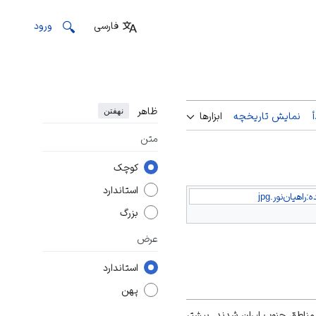
فارسی
ورود
ظاهر
نهفتن
نمایش تاریخچه
ابزارها
متن
کوچک
استاندارد
:راهیان‌نور.jpg
بزرگ
عرض
استاندارد
پهن
 راهی مناطق جنوب ایران شدند. بیشتر