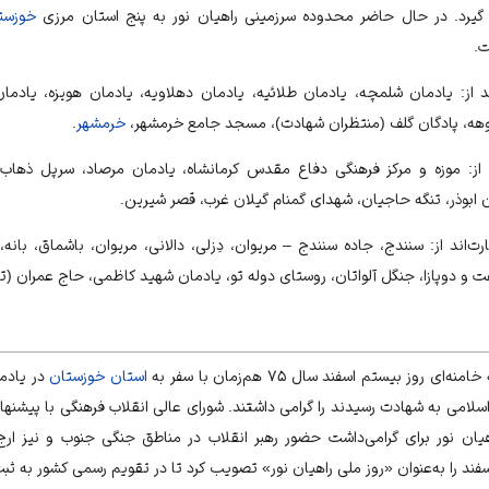
ار گیرد. در حال حاضر محدوده سرزمینی راهیان نور به پنج استان مرزی
خوزست
ت.
 از: یادمان شلمچه، یادمان طلائیه، یادمان دهلاویه، یادمان هویزه، یادمان
دوکوهه، پادگان گلف (منتظران شهادت)، مسجد جامع خرمشهر،
خرمشهر
.
 از: موزه و مرکز فرهنگی دفاع مقدس کرمانشاه، یادمان مرصاد، سرپل ذهاب، 
ن ابوذر، تنگه حاجیان، شهدای گمنام گیلان غرب، قصر شیرین.
‌اند از: سنندج، جاده سنندج – مریوان، دِزلی، دالانی، مریوان، باشماق، بانه
ت و دوپازا، جنگل آلواتان، روستای دوله تو، یادمان شهید کاظمی، حاج عمران (ت
ی روز بیستم اسفند سال ۷۵ هم‌زمان با سفر به
استان خوزستان
در یادم
سلامی به شهادت رسیدند را گرامی داشتند. شورای عالی انقلاب فرهنگی با پیشنهاد
یان نور برای گرامی‌داشت حضور رهبر انقلاب در مناطق جنگی جنوب و نیز ار