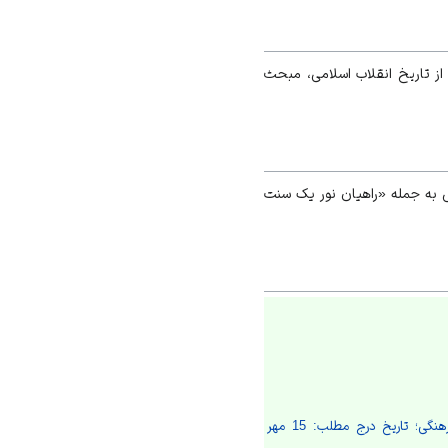
از تاریخ
انقلاب اسلامی
، مبحث
. این تمبر منقش به جمله «راهیان نور یک سنت
«ماده واحده تعیین مناسبت‌های تقویم رسمی سال 1394 هجری شمسی»، سایت شورای عالی انقلاب فرهنگی؛ تاریخ درج مطلب: 15 مهر