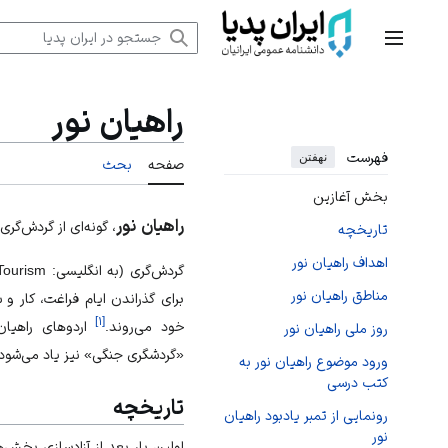
رش
ه
منوی اصلی
حتوا
راهیان نور
فهرست
نهفتن
صفحه
بحث
بخش آغازین
راهیان نور
، گونه‌ای از گردش‌گر
تاریخچه
اهداف راهیان نور
مناطق راهیان نور
برای گذراندن ایام فراغت، کار و
]
۱
[
خود می‌روند.
اردوهای راهیان
روز ملی راهیان نور
«گردشگری جنگی» نیز یاد می‌شود.
ورود موضوع راهیان نور به
کتب درسی
تاریخچه
رونمایی از تمبر یادبود راهیان
نور
اولین بار بعد از آزادسازی بخش‌