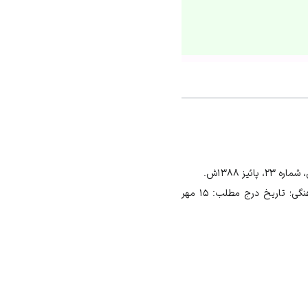
ز ۱۳۸۸ش.
ماده واحده «تعیین مناسبت‌های تقویم رسمی سال ۱۳۹۴ هجری شمسی»، سایت شورای عالی انقلاب فرهنگی؛ تاریخ درج مطلب: ۱۵ مهر