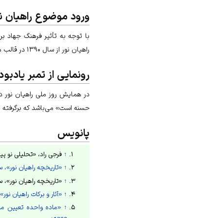
ورود موضوع راهیان ن
با توجه به تأثیر فرهنگ جهاد ب
راهیان نور از سال ۱۳۹۰ در قالب محتوای آموزشی وارد کتاب آمادگی دفاعی مدارس ایران شد.
رونمایی از تمبر یادبود
حسنه است» می‌باشد که برگرفته از
پانویس
↑
فرجی راد، «تحلیلی نو پی
↑
«تاریخچه راهیان نور»، سایت س
↑
«تاریخچه راهیان نور»، سایت س
↑
«آثار و برکات راهیان نور»، روزنا
↑