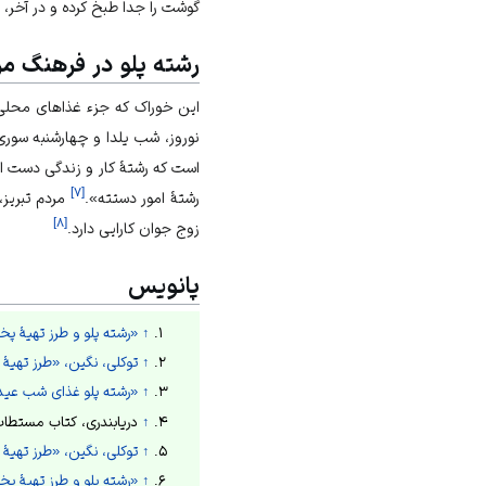
گوشت را جدا طبخ کرده و در آخر، در
رشته پلو در فرهنگ مر
این خوراک که جزء غذاهای محلی م
نوروز، شب یلدا و چهارشنبه سوری
است که رشتهٔ کار و زندگی دست اف
]
۷
[
رشتهٔ امور دستته».
مردم تبریز،
]
۸
[
زوج جوان کارایی دارد.
پانویس
↑
«رشته پلو و طرز تهیۀ پ
↑
توکلی، نگین، «طرز تهیۀ 
↑
«رشته پلو غذای شب عید ت
↑
دریابندری، کتاب مستطاب آشپزی از 
↑
توکلی، نگین، «طرز تهیۀ 
↑
«رشته پلو و طرز تهیۀ پ