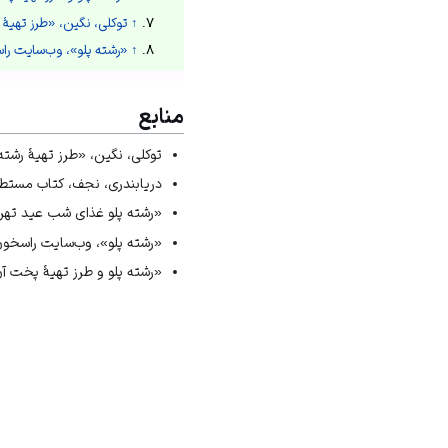
↑
توکلی، نگین، «طرز تهیۀ 
↑
«رشته پلو»، وب‌سایت را
منابع
توکلی، نگین، «طرز تهیهٔ رشته پلو»،
دریابندری، نجف، کتاب مستطاب آشپزی ا
«رشته پلو غذای شب عید تهران+ طرز
«رشته پلو»، وب‌سایت راسخون، تاریخ ب
«رشته پلو و طرز تهیهٔ پخت آن و ن