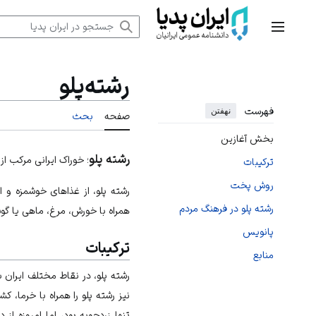
رش
ه
منوی اصلی
حتوا
رشته‌پلو
فهرست
نهفتن
صفحه
بحث
بخش آغازین
رشته پلو
؛ خوراک ایرانی مرکب از 
ترکیبات
روش پخت
رشته پلو، از غذاهای خوشمزه و 
رشته پلو در فرهنگ مردم
همراه با خورش، مرغ، ماهی یا گ
پانویس
ترکیبات
منابع
رشته پلو، در نقاط مختلف ایران 
نیز رشته پلو را همراه با خرما،
تنها زردچوبه بود، اما امروزه از