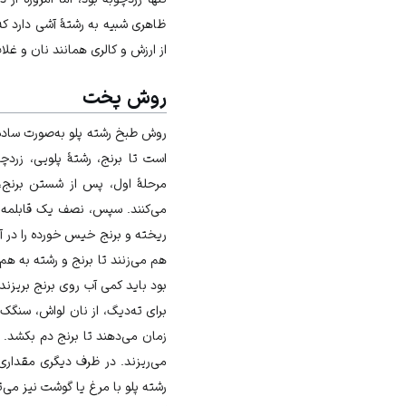
ظاهری شبیه به رشتهٔ آشی دارد که
از ارزش و کالری همانند نان و غلا
روش پخت
روش طبخ رشته پلو به‌صورت ساده،
است تا برنج، رشتهٔ پلویی، زردچ
مرحلهٔ اول، پس از شستن برنج
می‌کنند. سپس، نصف یک قابلمه ر
ریخته و برنج خیس خورده را در آن 
هم می‌زنند تا برنج و رشته به هم
بود باید کمی آب روی برنج بریزند
برای ته‌دیگ، از نان
لواش
،
سنگک
،
زمان می‌دهند تا برنج دم بکشد. برخی از افراد، در ۱۵ دقیقه
می‌ریزند. در ظرف دیگری مقداری پ
رشته پلو با مرغ یا گوشت نیز می‌تو