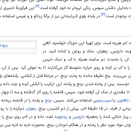
]
۲
[
 به‌دلیل داشتن سبوس، رنگی تیره‌تر به خود گرفته است.
این فرآوردهٔ خمیری از
]
۳
[
ت برخودار است.
در رشته پلوی آذربایجانی نیز از برگهٔ زردآلو و و غیسی استفاده 
 کم هزینه است. برای تهیهٔ این خوراک خوشمزه، کافی
پرونده:
وبه، دارچین، زعفران، نمک و روغن را آماده کنید. در
، آن را به‌مدت دو ساعت همراه با آب و نمک خیس
ا با آب پر کرده و روی حرارت متوسط گاز می‌گذارند تا به جوش آید. پس از آن
می‌ریزند. پنج دقیقه مانده به پخت برنج، در مرحلهٔ قبل از آبکشی، رشته‌های پلوی
 نچسبند. پس از پخته شدن برنج و رشته، این ترکیب را آبکش کرده و چند دانه بر
 تا مقداری از نمک آن گرفته شود. سپس، قابلمه را روی گاز گذاشته و سه تا چهار 
تافتون
یا
سیب‌زمینی
استفاده می‌کنند. سپس،
برنج
ٔ آخر، پیش از دَم کشیدن برنج،
زعفران
دَم‌کرده را با ر
یاز خلالی شده را به‌همراه
دارچین
و
زردچوبه
تفت داده و در آخر روی برنج را با
ان مواد مورد نظر را پخته و در هنگام دَم‌دادن برنج، به‌صورت لایه به لایه بین برن