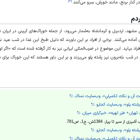
]
۶
[
 کنار برنج، مانند خورش، سِرو می‌کنند.
دم
شهد، اردبیل و کرمانشاه به‌شمار می‌رود، از جمله خوراک‌های آیینی در ایران
 آماده می‌کنند. برخی از افراد بر این باورند که دلیل طبخ این غذا در شب عید 
راد بیاید. این موضوع در ضرب‌المثلی ایرانی نیز به کار گرفته شده است که «اگر 
 در شب بله‌برون نیز رشته پلو می‌پزند و بر این باور هستند که این خوراک برا
خت آن و نکات تکمیلی»، وب‌سایت نمناک.
رشته پلو»، وب‌سایت کجارو.
هران+ طرز تهیه»، خبرگزاری میزان.
سیر تا پیاز، 1384ش، ج1، ص781.
رشته پلو»، وب‌سایت کجارو.
خت آن و نکات تکمیلی»، وب‌سایت نمناک.