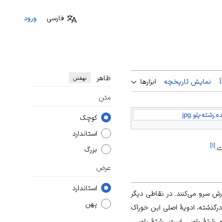
فارسی
ورود
ظاهر
نهفتن
نمایش تاریخچه
ابزارها
متن
ه:رشته-پلو.jpg
کوچک
استاندارد
]
۱
[
ت.
بزرگ
عرض
استاندارد
رش سرو می‌کنند. در نقاطی دیگر
پهن
رگذشته، ادویهٔ اصلی این خوراک
 رشتهٔ پلویی است. رشتهٔ پلویی،