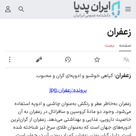
جستجو
منوی
زعفران
صفحه
بحث
زبان
پیگیری
نمایش تاریخچه
نمایش مبدأ
بیشت
زعفران
؛ گیاهی خوشبو و ادویه‌ای گران و محبوب.
پرونده:زعفران.jpg
زعفران به‌خاطر عطر و رنگش به‌عنوان چاشنی و
ادویه
استفاده
می‌شود. وجود دو مادهٔ کروسین و سافرانال در زعفران به آن
خاصیت دارویی، غذایی و بهداشتی می‌دهد. زعفران از گران‌ترین
ادویه‌های جهان است که به‌عنوان طلای سرخ نیز شناخته شده
است. دلیل گران بودن زعفران، کمیاب بودن آن در جهان است.