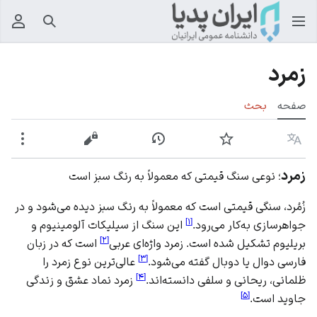
جستجو
منوی
زمرد
صفحه
بحث
زبان
پیگیری
نمایش تاریخچه
نمایش مبدأ
بیشت
زمرد
؛ نوعی سنگ قیمتی که معمولاً به رنگ سبز است
زُمُرد، سنگی قیمتی است که معمولاً به رنگ سبز دیده می‌شود و در
]
۱
[
جواهرسازی به‌کار می‌رود.
این سنگ از سیلیکات آلومینیوم و
]
۲
[
بریلیوم تشکیل شده است. زمرد واژه‌ای عربی
است که در زبان
]
۳
[
فارسی دوال یا دوبال گفته می‌شود.
عالی‌ترین نوع زمرد را
]
۴
[
ظلمانی، ریحانی و سلفی دانسته‌اند.
زمرد نماد عشق و زندگی
]
۵
[
جاوید است.