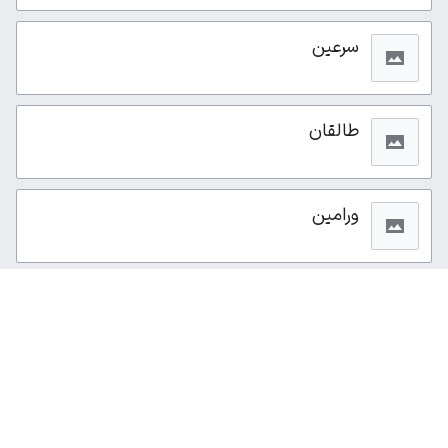
سرعین
طالقان
ورامین
از این صفحه ۱۹۱بار بازدید شده است.
سیاست حفظ حریم خصوصی
نمای رایانه