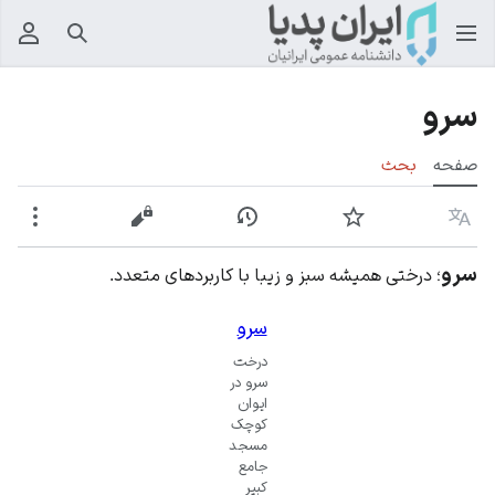
جستجو
منوی
سرو
صفحه
بحث
زبان
پیگیری
نمایش تاریخچه
نمایش مبدأ
بیشت
سرو
؛ درختی همیشه سبز و زیبا با کاربردهای متعدد.
سرو
درخت
سرو در
ایوان
کوچک
مسجد
جامع
کبیر