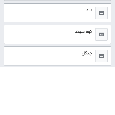
بید
کوه سهند
جنگل
از این صفحه ۸۳بار بازدید شده است.
سیاست حفظ حریم خصوصی
نمای رایانه