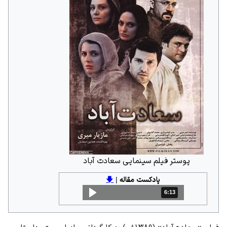
پوستر فیلم سینمایی سعادت آباد
پادکست مقاله
|
🡇
6:13
مدت: 6 دقیقه و 13 ثانیه