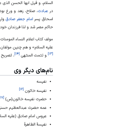
السلام، و قیل ابها الحسن الذی 
در
عبادت
، صلاح، زهد و ورع بوده که در مکه در سال ۱۴۵ هجری به دنی
اسحاق پسر
امام جعفر صادق
وار
حاکم مصر شد و لذا فرزندان خود ر
مولف کتاب اعلام النساء المومنات
علیه السلام» و هم چنین مولفان
]
۱۴
[
]
۱۳
[
و تتمت المنتهی
، تصریح 
نام‌های دیگر وی
نفیسه
]
۱۶
[
نفیسه خاتون
۱۷
[
حضرت نفیسه خاتون(س)
عمه حضرت عبدالعظیم حسنى
عروس امام صادق (علیه السلا
نفیسۀ الطاهرۀ