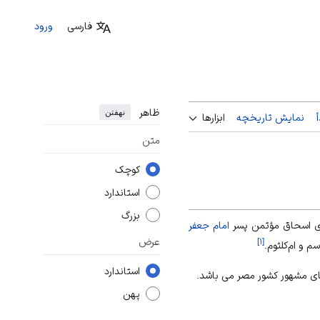
فارسی
ورود
ظاهر
نهفتن
نمایش تاریخچه
ابزارها
متن
کوچک
استاندارد
بزرگ
وی اسحاق مؤتمن پسر
امام جعفر
عرض
]
۱
[
م و ام‌کلثوم.
استاندارد
های مشهور کشور مصر می باشد.
پهن