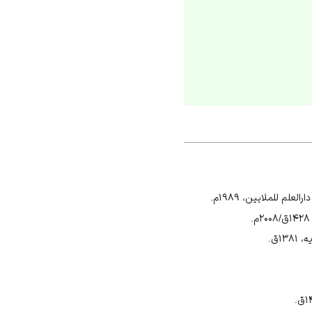
م للملایین، ۱۹۸۹م.
۱ق.