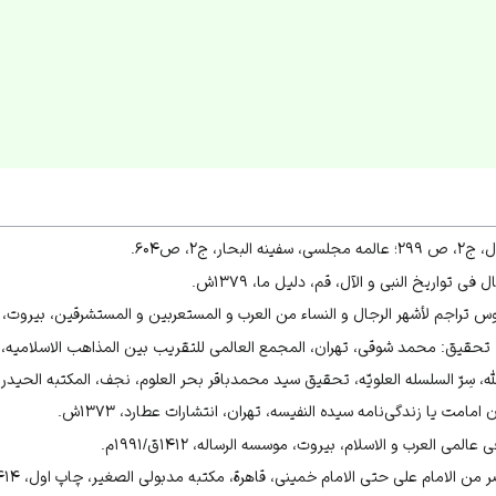
، ج۲، ص۶۰۴.
تواریخ النبی و الآل، قم، دلیل ما، ۱۳۷۹ش.
س تراجم لأشهر الرجال و النساء من العرب و المستعربین و المستشرقین، بیروت،‌ دارالعل
قیق: محمد شوقی، تهران، المجمع العالمی للتقریب بین المذاهب الاسلامیه، ۱۴۲۸ق/۲۰۰۸م.
ف؛ سوختگان عشق و اشتیاق، انتشارات مدحت، 1385، ص252
 سِرّ السلسله العلویّه، تحقیق سید محمدباقر بحر العلوم، نجف، المکتبه الحیدریه، ۳۸۱
امامت یا زندگی‌نامه سیده النفیسه، تهران، انتشارات عطارد، ۱۳۷۳ش.
لمی العرب و الاسلام، بیروت، موسسه الرساله، ۱۴۱۲ق/۱۹۹۱م.
ن الامام علی حتی الامام خمینی، قاهرة، مکتبه مدبولی الصغیر، چاپ اول، ۱۴۱۴ق.