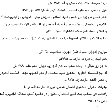
 نفیسه، انتشارات حسنین، قم، ۱۳۸۲ ش.
ز نسل امام علیه السلام"، فرهنگ کوثر، شماره ۵۵، مهر ۱۳۸۱.
حسن بن زید بن حسن علیه السلام"، سروش وحی، فروردین و اردیبهشت ۱۳۸۳، شماره ۱۱.
 الزاهرة فی ملوک مصر و قاهرة، قاهره، وزاره‌‌ال‍ث‍ق‍اف‍ه‌ و‌الارش‍اد‌ال‍ق‍وم‍ی‌، بی‌تا.
م النساء المؤمنات، انتشارات اسوه، ۱۴۱۱ق.
ظ و الاعتبار و الآثار المعروف بالخطط المقریزیه، تحقیق: محمد زینهم و مدینه 
یخ (دوران امام کاظم)، تهران، اسلامیه، ۱۳۵۲ش.
لبلدان، بیروت، دارصادر، ۱۹۹۵م
ائری عراقی»، پنجاه سفرنامه حج قاجاری، تهران، نشر علم، ۱۳۸۹ش.
 سِرّ السلسله العلویّه، تحقیق سید محمدباقر بحر العلوم، نجف، المکتبه الحیدریه، ۸۱
ر، قاهره، دارمعارف، ۱۹۷۵م.
یات الاعیان، تحقیق احسان عباس، بیروت، دارالثقافه، بی‌تا.
بصار فی مناقب بنت النبی المختار، مطبوع در حاشیه کتاب اسعاف الراغبین، قاهر