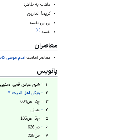
ملقب به طاهره
کریمۀ الدارین
بی بی نفسه
]
۱۹
[
نفسه
معاصران
معاصر امامت
امام موسی کا
پانویس
↑
شیخ عباس قمی، منتهی الامال، ج2، ص 299؛ علامه مجلسی، س
↑
ویکی اهل البیت
↑
ج2، ص604
↑
همان
↑
ج5، ص185
↑
ص626
↑
ص239