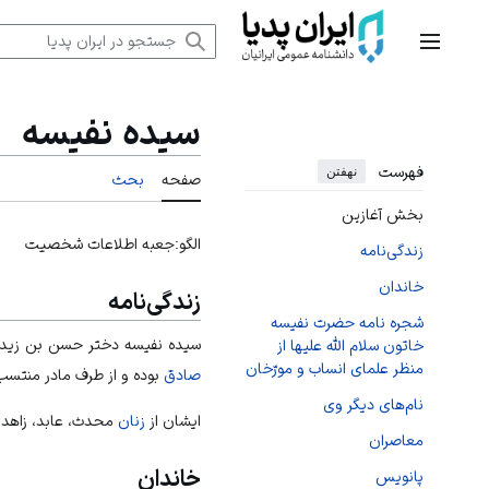
رش
ه
منوی اصلی
حتوا
سیده نفیسه
فهرست
نهفتن
صفحه
بحث
بخش آغازین
الگو:جعبه اطلاعات شخصیت
زندگی‌نامه
خاندان
زندگی‌نامه
شجره نامه حضرت نفیسه
سیده نفیسه دختر حسن بن زید بن ح
خاتون سلام اللّه علیها از
منظر علمای انساب و مورّخان
صادق
بوده و از طرف مادر منتسب
نام‌های دیگر وی
ایشان از
زنان
محدث، عابد، زاهد،
معاصران
خاندان
پانویس