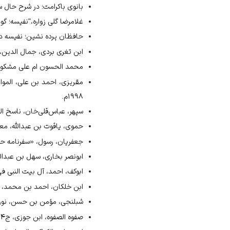
بانوی باکرامت؛ در شرح حال سیده
غلامرضا گلی زواره،"نفیسه؛ گوهری ا
حافظان پرده نشین؛ نفیسه دختر 
ابن تغری بردی، جمال الدین، النجوم
محمد الحسون ام علی مشکور، اعلا
مقریزی، احمد بن علی، المواع
۱۹۹۸م.
سپهر، عباس‌قلی‌خان، ناسخ التوار
حموی، یاقوت بن عبدالله، معجم ا
جعفریان، رسول، «سفرنامه حج جز
ابونصر بخاری، سهل بن عبدالله،
ابوکف، احمد، آل بیت النبی فی مص
ابن خلکان، احمد بن محمد، وف
شبلنجی، مؤمن بن حسن، نورالا
صفوه الصفوه، ابن جوزی، ج۴، ص۲۸۷ ـ ۲۹۱