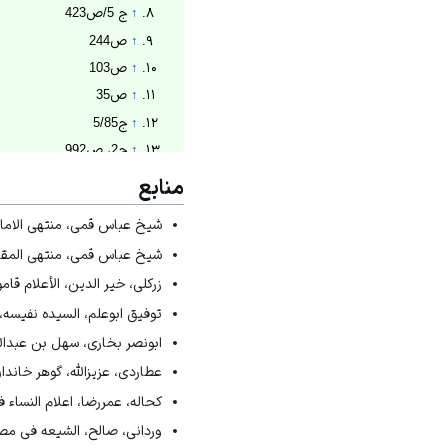
↑
ج 5/ص423
↑
ص244
↑
ص103
↑
ص35
↑
ج5/85
↑
ج2، ص992
↑
ص188
منابع
↑
سایت خبرگذاری حوزه
شیخ عباس قمی، منتهی الامال، ج۲، ص ۲۹۹؛ عالمه مجلسی، سفینه البحار
↑
ویکی شیعه
شیخ عباس قمی، منتهی المقال فی 
↑
سایت خبرگذاری حوزه
زرکلی، خیر الدین، الأعلام قامو
↑
شبستان
توفیق ابوعلم، السیده نفیسه، تح
↑
رادفر، ابوالقاسم، زنان عار
ابونصر بخاری، سهل بن عبدالله،
عطاردی، عزیزالله، گوهر خاندان 
کحاله، عمررضا، اعلام النساء فی عا
وردانی، صالح، الشیعه فی مصر م