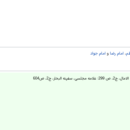
ظم
،
امام رضا
و
امام جواد
فینه البحار، ج2، ص604