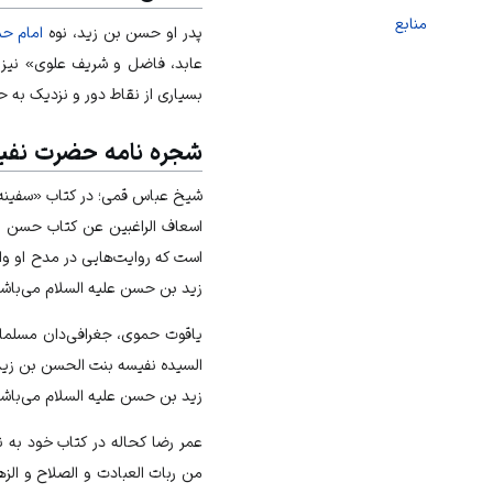
منابع
پدر او حسن بن زید، نوه
امام ح
عابد، فاضل و شریف علوی» نیز ی
بسیاری از نقاط دور و نزدیک به ح
شجره نامه حضرت نفیسه 
شیخ عباس قمی؛ در کتاب «سفینه 
اسعاف الراغبین عن کتاب حسن ال
است که روایت‌هایی در مدح او و
زید بن حسن علیه السلام می‌باشد
یاقوت حموی، جغرافی‌دان مسلما
السیده نفیسه بنت الحسن بن زید 
زید بن حسن علیه السلام می‌باشد
عمر رضا کحاله در کتاب خود به نا