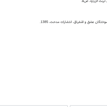
تربت الزیاره، ص۵.
سوختگان عشق و اشتیاق، انتشارات مدحت، 1385.