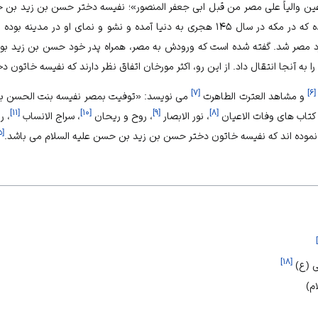
عین والیاً علی مصر من قبل ابی جعفر المنصور»؛ نفیسه دختر حسن بن زید بن ح
ا آمده و نشو و نمای او در مدینه بوده است. ایشان با
د مصر شد. گفته شده است که ورودش به مصر، همراه پدر خود حسن بن زید بود.
ا به آنجا انتقال داد. از این رو، اکثر مورخان اتفاق نظر دارند که نفیسه خاتون 
]
۷
[
]
۶
[
و مشاهد العترت الطاهرت
می نویسد: «توفیت بمصر نفیسه بنت الحسن بن 
]
۱۱
[
]
۱۰
[
]
۹
[
]
۸
[
 کتاب های وفات الاعیان
، نور الابصار
، روح و ریحان
، سراج الانساب
، ر
۵
[
نموده اند که نفیسه خاتون دختر حسن بن زید بن حسن علیه السلام می باشد.
]
]
۱۸
[
 (ع)
م)