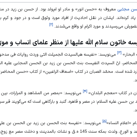
سن مجتبی
معروف به «حسن انور» و مادر او ام‌ولد بود. از حسن بن زید در منابع
اد کرده‌اند. ایشان در نقل احادیث از افراد مورد وثوق است و در جود و کر
]
۲
[
ضورش می‌رسیدند و مورد اکرام او واقع می‌شدند.
خاتون سلام اللّه علیها از منظر علمای انساب و مور
]
۳
[
البحار»
می‌نویسد: «نفیسه هیالسیدت الجمیلت التی وردت روایات فی مدحها
محاضر، انّ السیدت النفیست بنت الحسن بن زید بن الحسن المجتبی علیه الس
ارد شده است. محمّد الصبان در کتاب «اسعاف الراغبین» از کتاب «حسن المحاضر
.
]
۴
[
ن در کتاب «معجم البلدان»
می‌نویسد: «بمصر من المشاهد و المزارات، بین مص
بن حسن علیه السلام؛ در مصر و قاهره، گنبد و بارگاهی است که می‌گویند قبر
.
]
۵
[
م «اعلام النساء»
می‌نویسد: «نفیسه بنت الحسن بن زید بن الحسن بن علی 
من ربات العبادت و الصلاح و الزهد و الورع، ولدت بمکه سنت 145 ه.ق و نشات بال