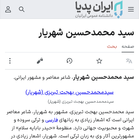
جستجو
منوی
سید محمدحسین شهریار
صفحه
بحث
زبان
پیگیری
نمایش تاریخچه
نمایش مبدأ
بیشت
سید محمدحسین شهریار
، شاعر معاصر و مشهور ایرانی.
سیدمحمدحسین بهجت تبریزی (شهریار)
سیدمحمدحسین بهجت تبریزی (شهریار)
سید محمدحسین بهجت تبریزی، مشهور به شهریار، شاعر معاصر
ایرانی است که اشعار زیادی به زبانهای
فارسی
و ترکی سروده و
شهرت و محبوبیت جهانی دارد. منظومهٔ «حیدر بابایه سلام» از
مشهورترین آثار وی به
زبان ترکی
است. شهریار، اشعار زیادی در