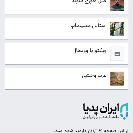
قتل جورج فلوید
استایل هیپ‌هاپ
ویکتوریا وودهال
غرب وحشی
از این صفحه ۱٬۳۶۱بار بازدید شده است.