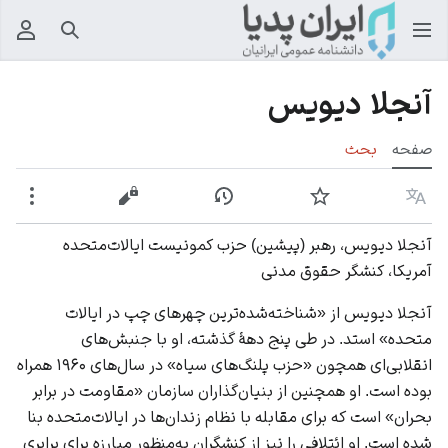
جستجو
منوی
آنجلا دیویس
صفحه
بحث
زبان
پیگیری
نمایش تاریخچه
نمایش مبدأ
بیشت
آنجلا دیویس، رهبر (پیشین) حزب کمونیست ایالات‌متحده
آمریکا، کنشگر حقوق مدنی
آنجلا دیویس از «شناخته‌شده‌ترین چهرهای چپ در ایالات‌
متحده» استد. در طی پنج دههٔ گذشته، او با جنبش‌های
انقلابی‌ای همچون «حزب پلنگ‌های سیاه» در سال‌های ۱۹۶۰ همراه
بوده است. او همچنین از بنیان‌گذاران سازمان «مقاومت در برابر
بحران» است که برای مقابله با نظام زندان‌ها در ایالات‌متحده بنا
شده است. او ائتلافی را نیز از کنشگران به‌منظور مبارزه برای برابری