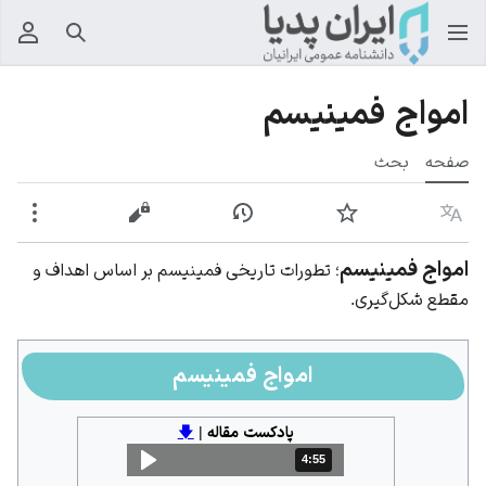
جستجو
منوی
امواج فمینیسم
صفحه
بحث
زبان
پیگیری
نمایش تاریخچه
نمایش مبدأ
بیشت
امواج فمینیسم
؛ تطورات تاریخی فمینیسم بر اساس اهداف و
مقطع شکل‌گیری.
امواج فمینیسم
پادکست مقاله
|
🡇
4:55
مدت: 4 دقیقه و 55 ثانیه