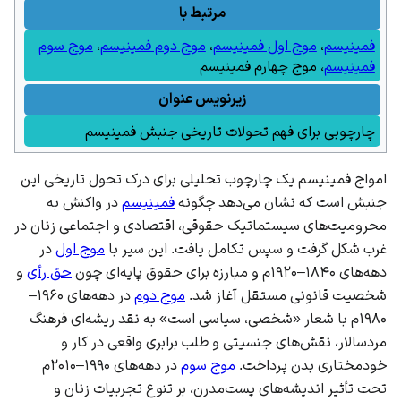
مرتبط با
فمینیسم
،
موج اول فمینیسم
،
موج دوم فمینیسم
،
موج سوم
فمینیسم
،
موج چهارم فمینیسم
زیرنویس عنوان
چارچوبی برای فهم تحولات تاریخی جنبش فمینیسم
امواج فمینیسم یک چارچوب تحلیلی برای درک تحول تاریخی این
جنبش است که نشان می‌دهد چگونه
فمینیسم
در واکنش به
محرومیت‌های سیستماتیک حقوقی، اقتصادی و اجتماعی زنان در
غرب شکل گرفت و سپس تکامل یافت. این سیر با
موج اول
در
دهه‌های ۱۸۴۰–۱۹۲۰م و مبارزه برای حقوق پایه‌ای چون
حق رأی
و
شخصیت قانونی مستقل آغاز شد.
موج دوم
در دهه‌های ۱۹۶۰–
۱۹۸۰م با شعار «شخصی، سیاسی است» به نقد ریشه‌ای
فرهنگ
مردسالار
،
نقش‌های جنسیتی
و طلب برابری واقعی در کار و
خودمختاری بدن پرداخت.
موج سوم
در دهه‌های ۱۹۹۰–۲۰۱۰م
تحت تأثیر اندیشه‌های
پست‌مدرن
، بر تنوع تجربیات زنان و