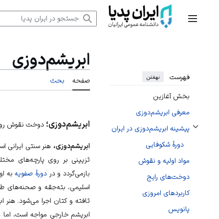
رش
ه
منوی اصلی
حتوا
ابریشم‌دوزی
فهرست
نهفتن
صفحه
بحث
بخش آغازین
معرفی ابریشم‌دوزی
ابریشم‌دوزی؛
دوخت نقوش روی 
پیشینه ابریشم‌دوزی در ایران
تغییر وضعیت زیربخش‌های پیشینه ابریشم‌دوزی در ایران
دورهٔ شکوفایی
ابریشم‌دوزی،
هنر سنتی ایرانی اس
تزیینی بر روی پارچه‌های مخت
مواد اولیه و نقوش
بازمی‌گردد و در
دورهٔ صفویه
به او
دوخت‌های رایج
اسلیمی، بته‌جقه و صحنه‌های طب
کاربردهای امروزی
تافته و کتان اجرا می‌شود. هنر ا
پانویس
ابریشم خارجی مواجه است، اما ه