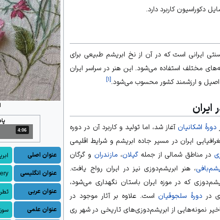
یل دکوراسیون کاربرد دارد.
تی ایرانی است که در آن از نخ ابریشم طبیعی برای
ه‌های مختلف استفاده می‌شود. این
هنر
در سراسر
ایران
]
۱
[
 اصیل و ارزشمند کشور محسوب می‌شود.
 ایران
ا
پا
ر
دورهٔ اشکانیان
آغاز شد، اما تولید و کاربرد آن در دوره
4:06
مدت: 4 دقیقه و 6 ثانیه
افیایی ایران در مسیر
جاده ابریشم
و شرایط اقلیمی
ی
در مناطق شمالی از جمله
گیلان
،
مازندران
و
گرگان
عنوان اصلی
ابری
یشم‌بافی
، هنر ابریشم‌دوزی نیز در ایران رواج یافت.
عنوان انگلیسی
ery
ریشم‌دوزی که در
موزه ایران باستان
نگهداری می‌شود،
عنوان عربی
تطری
دورهٔ سلجوقیان
است. علاوه بر آثار موجود در
یر نمونه‌هایی از ابریشم‌دوزی‌های تاریخی در شهر
ری
عنوان علمی
سوزن