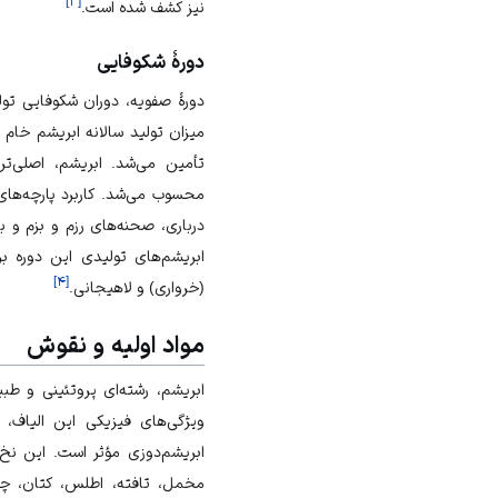
]
۳
[
نیز کشف شده است.
دورهٔ شکوفایی
دورهٔ صفویه، دوران شکوفایی تول
تأمین می‌شد. ابریشم، اصلی‌تر
محسوب می‌شد. کاربرد
پارچه‌های
درباری، صحنه‌های
رزم و بزم
و به
ابریشم‌های تولیدی این دوره بر
]
۴
[
(خرواری) و لاهیجانی.
مواد اولیه و نقوش
ابریشم، رشته‌ای پروتئینی و ط
ویژگی‌های فیزیکی این الیاف، 
ابریشم‌دوزی مؤثر است. این نخ بر
مخمل
،
تافته
،
اطلس
،
کتان
،
چل