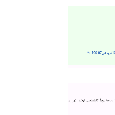
امهٔ دورهٔ کارشناسی ارشد، تهران،