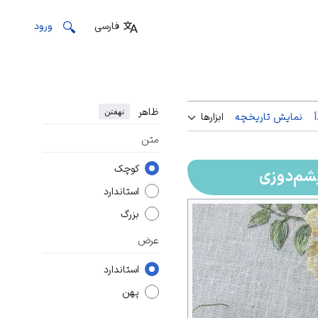
فارسی
ورود
ظاهر
نهفتن
نمایش تاریخچه
ابزارها
متن
کوچک
یشم‌دوزی
استاندارد
بزرگ
عرض
استاندارد
پهن