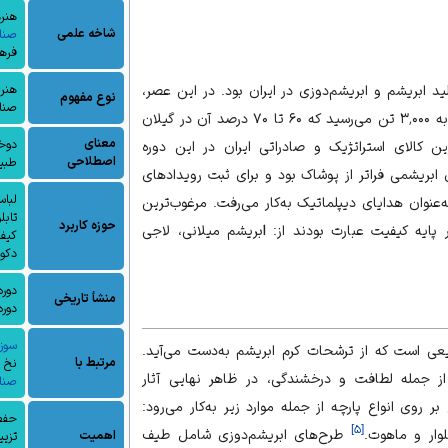
هنر
شاخه علمی
صنا
فرهن
ید ابریشم و ابریشم‌دوزی در ایران بود. در این عصر،
هنر
نوع مفهوم
صنا
میزان تولید سالانه ابریشم خام به ۳٬۰۰۰ تن می‌رسید که ۶۰ تا ۷۰ درصد آن در گیلان
معنای
دوخت
ین کالای استراتژیک و صادراتی ایران در این دوره
اصطلاحی
طبی
ابریشمی فراتر از
پوشاک
بود و برای ثبت رویدادهای
لباس
‌عنوان هدایای دیپلماتیک به‌کار می‌رفت. مرغوب‌ترین
تابل
حوزه کاربرد
 پایه کیفیت عبارت بودند از:
ا
بریشم میلانی، لاجی
کیف 
دکور
دوره
منشأ تاریخی
دوره
سوزن
بیعی است که از ترشحات
کرم ابریشم
به‌دست می‌آید.
مرتبط با
نخ 
از جمله لطافت و درخشندگی، در ظاهر نهایی آثار
صنای
 روی انواع پارچه از جمله موارد زیر به‌کار می‌رود:
حفظ
]
۵
[
وار
و
ماهوت
.
طرح‌های ابریشم‌دوزی شامل طیف
اهمیت
تزیی