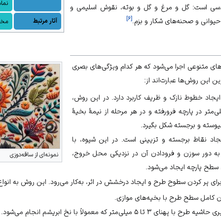
نما
ندسی است:
گل و مرغ
و گل و بوته، نقوش
اسلیمی
و
]
۶
[
حیوانی و صحنه‌های شکار و بزم.
آثار مرتبط
مخم
‌های متنوعی اجرا می‌شود که هر کدام ویژگی‌های بصری
ن این روش‌ها عبارت‌اند از:
ایجاد خطوط نازک و ظریف کاربرد دارد. در این روش،
با فواصل حدود ۵ میلی‌متر در پارچه فرورفته و در هر مرحله از نیمهٔ بخیهٔ
پیوسته و برجسته شکل بگیرد.
جاد نقاط برجسته و تزیینی است. در این شیوه، با
به دور سوزن و فرودادن آن در نزدیکی محل خروج،
نمونه‌ای از ساقه‌دوزی
سطح پارچه ایجاد می‌شود.
رای پر کردن سطوح طرح و ایجاد درخشش در اثر، به‌کار می‌رود. این روش به انوا
ن کامل سطح طرح با بخیه‌های موازی.
رح با پهنای ۳ تا ۵ میلی‌متر که معمولاً با نخ ابریشم انجام می‌شود.