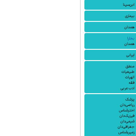
ابن‌سینا
بیماری
همدان
بخارا
همدان
ایرانی
منطق
طبیعیات
الهیات
فقه
ادب عربی
پزشک
ریاضی‌دان
اخترشناس
فیزیک‌دان
شیمی‌دان
جغرافی‌دان
زمین‌شناس