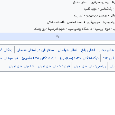
نا
برهان صدیقین
انسان معلق
انشگاهی، ۱۳۷۱ش.
رگ‌شناسی
ادویه قلبیه
و نوآوری‌ها»، تهران، حکمت سینوی، دوره ۱۴، شماره ۴۳، ۱۳۸۹ش.
انی
بهمنیار بن مرزبان
ابن زیله
دالکریم جربزه‌دار، تهران، اساطیر، ۱۳۸۴ش.
ابن‌سینا
سینوی‌گری
فلسفه اسلامی
فلسفه مشائی
، به‌تحقیق صادق‌کیا، تهران، ۱۳۴۴ش.
نا
موزه ابن‌سینا
دانشگاه بوعلی سینا
جایزه ابن‌سینا
روز پزشک
ilosophy. The Rosen Publishing Group, 2010.
رده
Katherine E., Encyclopedia of Earth and Space Science. Infobase Publishing
republics, Infobase Publishing, 2004.
اهالی بخارا
اهالی بلخ
اهالی خراسان
مدفونان در استان همدان
زادگان ۳۵۹
ن ۴۱۶
درگذشتگان ۱۰۳۷ (میلادی)
درگذشتگان ۴۲۸ (قمری)
فیلسوفان اهل
رآن
ریاضی‌دانان اهل ایران
فیزیک‌دانان اهل ایران
شاعران اهل ایران