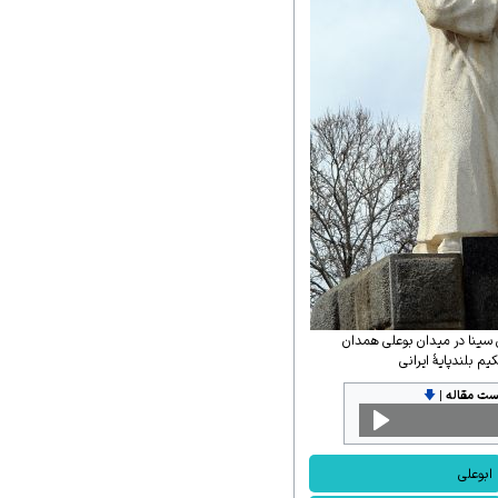
ینا در میدان بوعلی همدان
 بلندپایهٔ ایرانی
ست مقاله
|
🡇
ابوعلی