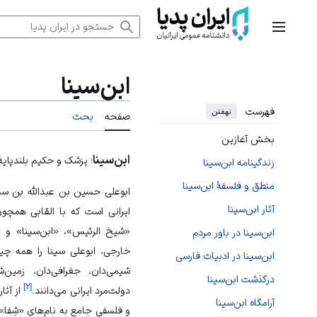
رش
ه
منوی اصلی
حتوا
ابن‌سینا
فهرست
نهفتن
صفحه
بحث
بخش آغازین
ابن‌سینا
؛ پزشک و حکیم بلندپایهٔ 
زندگینامه ابن‌سینا
منطق و فلسفهٔ ابن‌سینا
آثار ابن‌سینا
ایرانی است که با القابی همچو
«شیخ الرئیس»، «ابن‌سینا» و «
ابن‌سینا در باور مردم
خارجی، ابوعلی سینا را همه چیز
ابن‌سینا در ادبیات فارسی
شیمی‌دان، جغرافی‌دان، زمین
درگذشت ابن‌سینا
]
۲
[
دولت‌مرد ایرانی می‌دانند.
از آثا
آرامگاه ابن‌سینا
و فلسفی جامع به نام‌های «شِفا» 