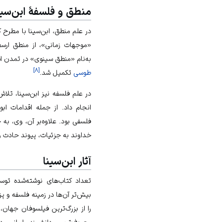
منطق و فلسفهٔ ابن‌سین
در علم منطق، ابن‌سینا با مطرح 
«موجهات زمانی»، از منطق ارسط
به‌نام «منطق سینوی» در تمدن اس
]
۸
[
طوسی
تکمیل شد.
در علم فلسفه نیز ابن‌سینا، تلاش
انجام داد. از جمله اقدامات اب
فلسفی بود. علاوه‌بر آن، وی، ب
خداوند به جزئیات، پیوند حادث و
آثار ابن‌سینا
بیش‌تر آن‌ها در زمینه فلسفه و پ
را از بزرگ‌ترین فیلسوفان جهان