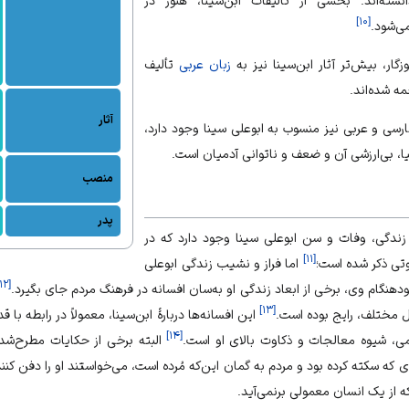
نسته‌اند. بخشی از تألیفات ابن‌سینا، هنوز در
]
۱۰
[
ی‌شود.
گار، بیش‌تر آثار ابن‌سینا نیز به
زبان عربی
تألیف
ه شده‌اند.
آثار
ارسی و عربی نیز منسوب به ابوعلی سینا وجود دارد،
یا، بی‌ارزشی آن و ضعف و ناتوانی آدمیان است.
منصب
پدر
 زندگی، وفات و سن ابوعلی سینا وجود دارد که در
]
۱۱
[
وتی ذکر شده است؛
اما فراز و نشیب زندگی ابوعلی
۱۲
[
نگام وی، برخی از ابعاد زندگی او به‌سان افسانه در فرهنگ مردم جای بگیرد.
]
۱۳
[
ل مختلف، رایج بوده است.
این افسانه‌ها دربارهٔ ابن‌سینا، معمولاً در رابطه با
]
۱۴
[
، شیوه معالجات و ذکاوت بالای او است.
البته برخی از حکایات مطرح‌شده د
 که سکته کرده بود و مردم به گمان این‌که مُرده است، می‌خواستند او را دفن کنند
که از یک انسان معمولی برنمی‌آید.