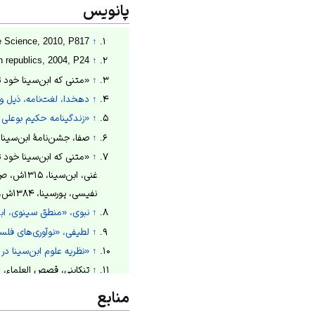
پانویس
 Science, 2010, P817.
↑
 republics, 2004, P24.
↑
↑
«متنی که ابن‌سینا خود تقریر 
↑
دهخدا، لغت‌نامه، ذیل واژ
↑
«زندگینامه حکیم بوعلی 
↑
صفا، جشن‌نامهٔ ابن‌سینا، ج2، ۱۳۳۱–۱۳۳۴ش، 
↑
«متنی که ابن‌سینا خود تقریر ک
غنی، ابن‌سینا، ۱۳۱۵ش، ص۱۵؛
نفیسی، پورسینا، ۱۳۸۴ش، ص۱۲۰–۱۲۱.
↑
نبوی، «منطق سینوی، ابداعات و ن
↑
لطیفی، «نوآوری‌های فلسفی 
↑
«نظریه علوم ابن‌سینا در
↑
تنکابنی، قصص العلماء، ۱۳۹۶ق، ص۳۱۳–۳۱۶؛
مستوفی، تاریخ گزیده، ۱۳۲۸ش، ص۸۰۲–۸۰۳؛
منابع
محمد بن منور، اسرار التوحید، ۱۳۶۶ش، ص۴