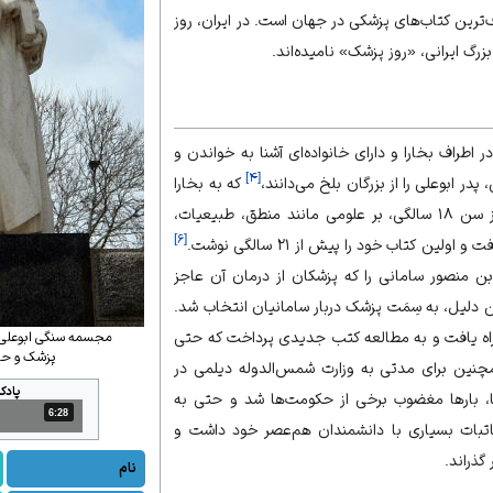
ف‌ترین کتاب‌های پزشکی در جهان است. در
ایران
، روز
بزرگ ایرانی، «روز پزشک» نامیده‌اند.
ر اطراف بخارا و دارای خانواده‌ای آشنا به خواندن و
]
۴
[
پدر ابوعلی را از بزرگان بلخ می‌دانند،
که به بخارا
ابن‌سینا، پیش از سن ۱۸ سالگی، بر علومی مانند منطق، طبیعیات،
]
۶
[
لین کتاب خود را پیش از ۲۱ سالگی نوشت.
بن منصور سامانی را که پزشکان از درمان آن عاجز
ن دلیل، به سِمَت پزشک دربار سامانیان انتخاب شد.
 راه یافت و به مطالعه کتب جدیدی پرداخت که حتی
مجسمه سنگی ابوعلی س
پزشک و حکیم
نین برای مدتی به وزارت شمس‌الدوله دیلمی در
پادک
ا، بارها مغضوب برخی از حکومت‌ها شد و حتی به
6:28
مدت: 6 دقیقه و 28 ثانیه
کاتبات بسیاری با دانشمندان هم‌عصر خود داشت و
گذراند.
نام