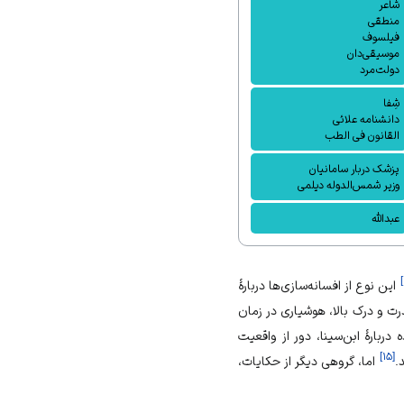
شاعر
منطقی
فیلسوف
موسیقی‌دان
دولت‌مرد
شِفا
دانشنامه علائی
القانون فی الطب
پزشک دربار سامانیان
وزیر شمس‌الدوله دیلمی
عبدالله
]
این نوع از افسانه‌سازی‌ها دربارهٔ
 قدرت و درک بالا، هوشیاری در زمان
ربارهٔ ابن‌سینا، دور از واقعیت
]
۱۵
[
.
اما، گروهی دیگر از حکایات،