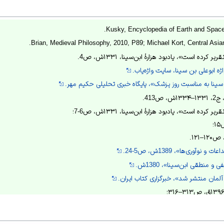
Kusky, Encyclopedia of Earth and Space
Brian, Medieval Philosophy, 2010, P89; Michael Kort, Central Asian
کرده است»، یادبود هزارهٔ ابن‌سینا، ۱۳۳۱ش، ص4.
ه ابوعلی بن سینا، سایت واژه‌یاب.
سینا به مناسبت روز پزشک»، پایگاه خبری تحلیلی حکیم مهر.
ص413.
رده است»، یادبود هزارهٔ ابن‌سینا، ۱۳۳۱ش، ص6-7؛
وآوری‌ها»، 1389ش، ص5-24.
و منطقی ابن‌سینا»، 1380ش.
 آلمان منتشر شد»، خبرگزاری کتاب ایران.
۱۹–۱۹۵؛