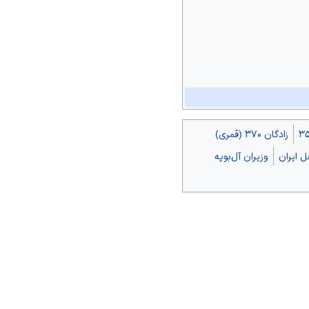
Brian Duignan, Medieval Ph
Kusky, Timothy M., Cullen, 
Michael Kort, Central Asian 
زادگان ۳۷۰ (قمری)
 ایران
وزیران آل‌بویه