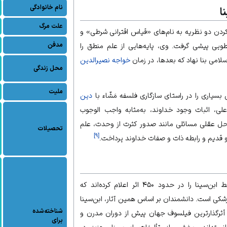
نام خانوادگی
ا
علت مرگ
کردن دو نظریه به نام‌های «قیاس اقترانی شرطی» و
مدفن
ویی پیشی گرفت. وی، پایه‌هایی از علم منطق را
لامی بنا نهاد که بعدها، در زمان
خواجه نصیرالدین
محل زندگی
ملیت
 بسیاری را در راستای سازگاری فلسفه مَشّاء با
دین
وعلی، اثبات وجود خداوند، به‌مثابه واجب الوجوب
ه حل عقلی مسائلی مانند صدور کثرت از وحدت، علم
تحصیلات
]
۹
[
 قدیم و رابطه ذات و صفات خداوند پرداخت.
تعداد کتاب‌های نوشته‌شده توسط ابن‌سینا را در حدود ۴۵۰ اثر اعلام کرده‌اند که
زشکی است. دانشمندان بر اساس همین آثار، ابن‌سینا
شناخته‌شده
، أثرگذارترین فیلسوف جهان پیش از دوران مدرن و
برای