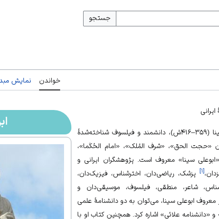
جستجو
خواندن
نمایش مبدأ
ایرانی
اب
ابوعلی حسین بن عبدالله بن سینا (۳۵۹–۴۱۶ش)، دانشمند و فیلسوف شناخته‌شدهٔ
ن «حجت الحق»، «شرف المُلک»، «امام الحُکَما»،
ابوعلی سینا» معروف است. پژوهشگران ایرانی و
]
۱
[
دان،
پزشک، ریاضی‌دان، اخترشناس، فیزیک‌دان،
‌شناس، شاعر، منطقی، فیلسوف، موسیقی‌دان و
ر معروف ابوعلی سینا، می‌توان به دو دانشنامهٔ علمی
و «دانشنامه علائی» اشاره کرد. همچنین کتاب او با