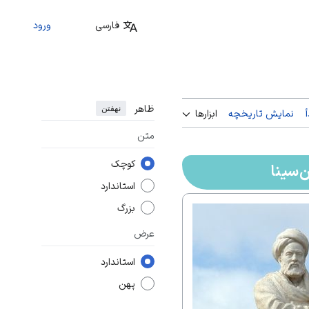
فارسی
ورود
ظاهر
نهفتن
نمایش تاریخچه
ابزارها
متن
کوچک
ن‌سینا
استاندارد
بزرگ
عرض
استاندارد
پهن