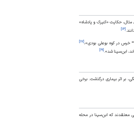
 مثال، حکایت «کنیزک و پادشاه»
]
۱۶
[
نند.
]
۱۷
[
** خرس در کوه بوعلی بودی»،
]
۱۹
[
د، ابن‌سینا شد».
 بسیاری از پادشاهان، شاهزادگان و مردم عوام را از بیماری نجات داده بود، سرانجام در سن ۵۸ سالگی، بر اثر بیماری درگذشت. برخی
ی معتقدند که ابن‌سینا در محله