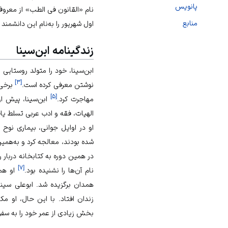
پانویس
نام «القانون فی الطب» از معرو
منابع
اول
شهریور
را به‌نام این دانشمند 
زندگینامه ابن‌سینا
ابن‌سینا، خود را متولد روستایی د
]
۳
[
نوشتن معرفی کرده است.
برخی، 
]
۵
[
مهاجرت کرد.
الهیات، فقه و ادب عربی تسلط یافت و او
او در اوایل جوانی، بیماری نوح 
شده بودند، معالجه کرد و به‌همی
در همین دوره به کتابخانه دربار
]
۷
[
نام آن‌ها را نشنیده بود.
او همچ
همدان
برگزیده شد. ابوعلی سین
زندان افتاد. با این حال، او م
بخش زیادی از عمر خود را به سفر 