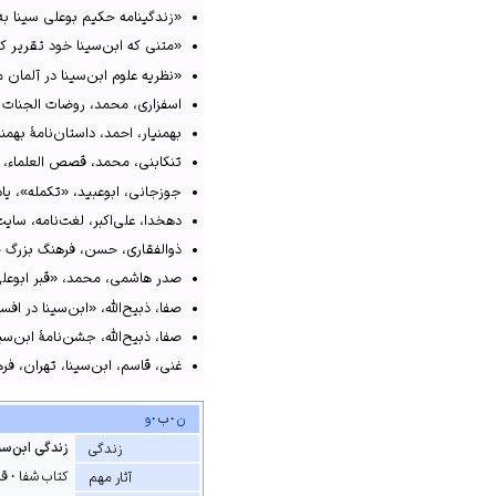
فزونی استرابادی، بحیرة، ۱۳۲۸ق، ص۳۰۶–۳۰۸؛
«زندگینامه حکیم بوعلی سینا به مناس
نفیسی، پورسینا، ۱۳۸۴ش، ص۲۳۴–۲۴۹.
«متنی که ابن‌سینا خود تقریر کرد
↑
صفا، جشن‌نامهٔ ابن‌سینا، ج2، ۱۳۳۱–۱۳۳۴ش، 
«نظریه علوم ابن‌سینا در آلمان منتشر 
اسفزاری، محمد، روضات الجنات فی
↑
صفا، «ابن‌سینا در افسانه‌های عام
بهمنیار، احمد، داستان‌نامهٔ بهمنی
↑
صفا، «ابن‌سینا در افسانه‌های عام
تنکابنی، محمد، قصص العلماء، تهران،
↑
اسفزاری، روضات الجنات فی اوصاف 
جوزجانی، ابوعبید، «تکمله»، یادب
↑
مولوی، مثنوی معنوی، ۱۳۷۱ش، ص۶–۱۰.
دهخدا، علی‌اکبر، لغت‌نامه، سایت واژه‌یا
↑
هبله‌رودی، مجمع الامثال، ۱۳۴۴ش، ص
ذوالفقاری، حسن، فرهنگ بزرگ ضرب‌
بهمنیار، داستان‌نامهٔ بهمنیاری، ۱۳۶۱ش، 
صدر هاشمی، محمد، «قبر ابوعلی سی
↑
ذوالفقاری، فرهنگ بزرگ ضرب‌المث
صفا، ذبیح‌الله، «ابن‌سینا در افسانه‌ها
↑
ذوالفقاری، فرهنگ بزرگ ضرب‌المثل
صفا، ذبیح‌الله، جشن‌نامۀ ابن‌سینا، ته
↑
جوزجانی، «تکمله»، یادبود هزارهٔ ا
غنی، قاسم، ابن‌سینا، تهران، فرهنگس
↑
صدرهاشمی، «قبر ابوعلی سینا 
فزونی استرابادی، محمود، بحیرة، تهر
ن
ب
و
لطیفی، حسین، «نوآوری‌های فلسفی و من
زندگی ابن‌سی
زندگی
محمد بن منور، اسرار التوحید، به
کتاب شفا
قا
آثار مهم
مستوفی، حمدالله، تاریخ گزیده، به‌