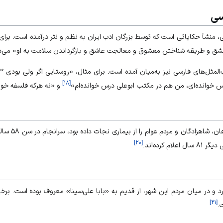
سی
لی، منشأ حکایاتی است که توسط بزرگان ادب
ایران
به نظم و نثر درآمده است. برای
ض عشق و طریقه شناختن معشوق و معالجت عاشق و بازگرداندن سلامت به او» می‌دا
لمثل‌های فارسی نیز به‌میان آمده است. برای مثال، «روستایی اگر ولی بودی *
]
۱۸
[
س خوانده‌ای، من هم در مکتب ابوعلی درس خوانده‌ام»
و «نه هرکه فلسفه خوان
ابوعلی سینا، که
]
۲۰
[
رد و در میان مردم این شهر، از قدیم به «بابا علی‌سینا» معروف بوده است. برخ
]
۲۱
[
.