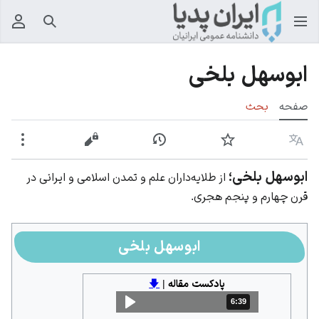
جستجو
منوی
ابوسهل بلخی
صفحه
بحث
زبان
پیگیری
نمایش تاریخچه
نمایش مبدأ
بیشت
ابوسهل بلخی؛
از طلایه‌داران علم و تمدن اسلامی و ایرانی در
قرن چهارم و پنجم هجری.
ابوسهل بلخی
پادکست مقاله
|
🡇
6:39
مدت: 6 دقیقه و 39 ثانیه