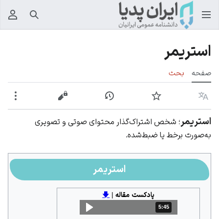
جستجو
منوی
استریمر
صفحه
بحث
زبان
پیگیری
نمایش تاریخچه
نمایش مبدأ
بیشت
استریمر
؛ شخص اشتراک‌گذار محتوای صوتی و تصویری
به‌صورت برخط یا ضبط‌شده.
استریمر
پادکست مقاله
|
🡇
5:45
مدت: 5 دقیقه و 45 ثانیه