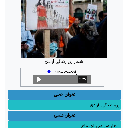
شعار زن زندگی آزادی
پادکست مقاله
|
🡇
5:25
مدت: 5 دقیقه و 25 ثانیه
عنوان اصلی
زن، زندگی، آزادی
عنوان علمی
شعار سیاسی-اجتماعی