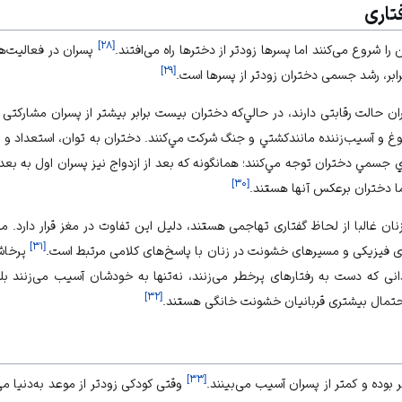
تاری
]
۲۸
[
ا شروع می‌کنند اما پسرها زودتر از دخترها راه می‌افتند.
پسران در فعالیت‌ها
]
۲۹
[
برابر، رشد جسمی دختران زودتر از پسرها است.
ران حالت رقابتی دارند، در حالي‌كه دختران بيست برابر بيشتر از پسران مشارك
لوغ و آسيب‌زننده مانندكشتي و جنگ شركت مي‌كنند. دختران به توان، استعداد و پ
ي جسمي دختران توجه مي‌كنند؛ همانگونه كه بعد از ازدواج نيز پسران اول به 
]
۳۰
[
ما دختران برعكس آنها هستند.
نان غالبا از لحاظ گفتاری تهاجمی هستند، دلیل این تفاوت در مغز قرار دارد. 
]
۳۱
[
ای فیزیکی و مسیرهای خشونت در زنان با پاسخ‌های کلامی مرتبط است.
پرخاش
دانی که دست به رفتارهای پرخطر می‌زنند، نه‌تنها به خودشان آسیب می‌زنند ب
]
۳۲
[
حتمال بیشتری قربانیان
خشونت
خانگی هستند.
]
۳۳
[
ر بوده و کمتر از پسران آسیب می‌بینند.
وقتی کودکی زودتر از موعد به­‌دنیا می‌