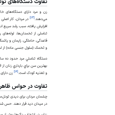
تفاوت دستگاه‌های تول
زن و مرد دارای دستگاه‌های خ
]
۱۳
[
می‌دهند.
در مردان، کار اصلی 
افزایش یافته، سبب رشد سریع ان
تناسلی از تخمدان‌ها، لوله‌ها
قاعدگی، حاملگی، زایمان و یائسگ
و تخمک (سلول جنسی ماده) از لحاظ
دستگاه تناسلي مرد حدود ده سال
بهترين سن براي بارداري زنان از 19 تا 25 سالگي است و بعد از 30 سالگي قدرت‌ باروري آنها كاهش مي‌يابد.
]
۱۶
[
و تغذیه کودک است.
زن دارای 
تفاوت‌ در حواس ظاهر
چشمان مردان برای دیدی تونل‌مانن
در میدان دید قرار دهند. حس شنوا
زنان در انتخاب رنگ‌ها بهتر از م