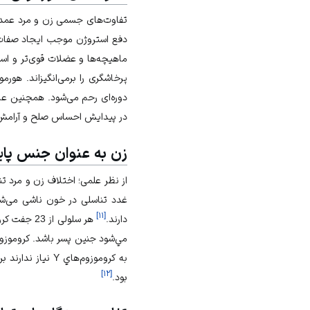
تفاوت‌های جسمی زن و مرد عمدت
دفع استروژن موجب ایجاد صفات 
ماهیچه‌ها و عضلات قوی‌تر و ا
پرخاشگری را برمی‌انگیزاند. هو
دوره‌ای رحم می‌شود. همچنین عا
در پیدایش احساس صلح و آرامش 
زن به‌ عنوان جنس پای
از نظر علمی؛ اختلاف زن و مرد تن
غدد تناسلی در خون ناشی می‌شود
]
۱۱
[
دارند.
به كروموزوم‌هاي Y نياز ندارند برخلاف كروموزوم‌هاي Y كه به كروموزوم‌هاي X نياز دارند. از این منظر، زن،
]
۱۲
[
بود.