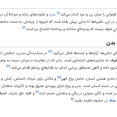
]
۱
[
وانی را میان زن و مرد اثبات می‌کند.
بدن
و تفاوت‌های زنانه و مردانۀ آن در
دن در این نظریه‌ها تا جایی پیش رفته است كه امروزه از چرخش به سمت جام
]
۲
[
ِ صرف نیست که پديده‌اي ساخته و پرداخته اجتماع نیز است.
 بدن
]
۳
[
لباس‌ها، آرایه‌ها و ژست‌ها شکل می‌گیرد.
در سبک‌زندگی مدرن؛ نداشتن اندا
طوف به جذابیت‌های اجتماعی است. زنان که در مقايسه با مردان نسبت به 
]
۴
[
ی داده و گاهی به‌منظور زيبايي اندام، به رفتارهاي پرخطر اقدام می‌کنند.
]
۵
[
ه مادی هستی انسان، حامل روح الهی
و مکانی برای حیات، احساس، کنش و آگ
 در دست انسان است. بدن و روح دارای پیوندی عمیق بوده و تأثیرات متقابل بر 
]
۷
[
ر است و تآثیر بسزایی در پاکی و سلامتی جسم دارند
و افراد حق ندارند، تص
]
۹
[
عفاف
در جامعه داشته باشند.