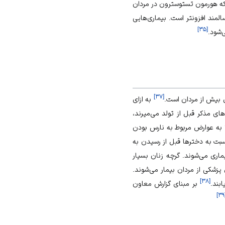
که هورمون تستوسترون در مردان
لمند افزون­تر است. بیماری‌­هایی
]
۳۵
[
­شود.
]
۳۷
[
 بيش از مردان است.
به ازای
نین‌های مذکر قبل از تولد می‌‌‌میرند،
ل تولد زودرس، ابتلا به عوارض مربوط به نارس بودن
 هنگام زایمان بیشتر است. پسرها با احتمال ۱۸ درصد بیشتر نسبت به دخترها قبل از رسیدن به
اری‌ می‌شوند. گرچه زنان بسیار
 بیشتری صرف مراقبت‌های پزشکی از مردان بیمار می‌شوند.
]
۳۸
[
بند.
بر مبنای گزارش معاون
]
۳۹