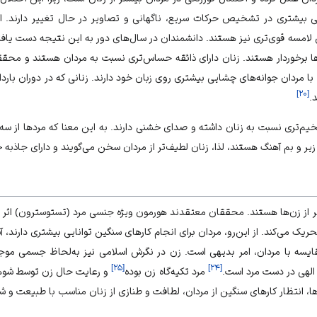
یی بیشتری در تشخیص حرکات سریع، ناگهانی و تصاویر در حال تغییر دارند. ان
لامسه قوی‌تری نیز هستند. دانشمندان در سال‌های دور به این نتیجه دست یافت
ها برخوردار هستند. زنان دارای ذائقه حساس‌تری نسبت به مردان هستند و محق
 با مردان جوانه‌های چشایی بیشتری روی زبان خود دارند. زنانی که در دوران ب
]
۲۰
[
.
‌تری نسبت به زنان داشته و صدای خشنی دارند. به این معنا که مردها از سه س
زیر و بم آهنگ هستند، لذا، زنان لطیف‌تر از مردان سخن می‌گویند و دارای جاذب
تر از زن‌ها هستند. محققان معتقدند هورمون ویژه جنسی مرد (تستوسترون) اثر فر
حریک می‌کند. از این‌رو، مردان برای انجام کارهای سنگین توانایی بیشتری دارند، 
قایسه با مردان، امر بدیهی است. زن در نگرش اسلامی نیز به‌لحاظ جسمی مو
]
۲۵
[
]
۲۴
[
الهی در دست مرد است.
مرد تکیه‌گاه زن بوده
و رعایت حال زن توسط شوهر 
ها، انتظار کارهای سنگین از مردان، لطافت و طنازی از زنان مناسب با طبیعت و 