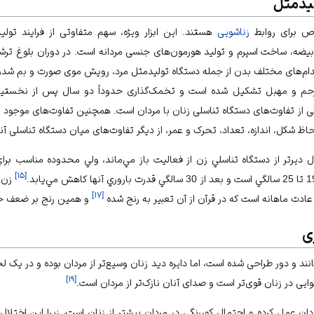
یدمثل
اص برای روابط
زناشویی
هستند. این ابزار ویژه، سهم متفاوتی از فرایند تولید
بیضه، ساخت اسپرم و تولید هورمون‌های جنسی مردانه است. در دوران بلوغ ترش
دام‌های مختلف بدن از جمله دستگاه تولیدمثل مرد، رویش موی صورت و بم شدن 
ی رحم و مهبل تشکیل شده است و تخمک‌گذاری حدوداً دو سال پس از نخستی
ی از تفاوت‌های دستگاه تناسلی زنان با مردان است. همچنین تفاوت‌های موجود 
 شکل، اندازه، تعداد، تحرک و عمر، از دیگر تفاوت‌های میان دستگاه تناسلی آنها 
 ديرتر از دستگاه تناسلي زن از فعاليت باز مي‌ماند، ولي محدوده مناسب برا
]
۱۵
[
زن د
]
۱۷
[
عادت ماهانه است که در قرآن از آن تعبیر به رنج شده
و همین رنج بر ضعف جس
ی
د و دور طراحی شده است، اما دایره دید زنان وسیع‌تر از مردان بوده و در یک ل
]
۱۹
[
یی در زنان قوی‌تر است و صدای آنان نازک‌تر از مردان است.
ردان عمل کرده و احتمال کوررنگی در مردان بیشتر از زنان است، زیرا این اختلال 