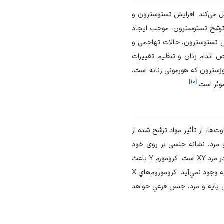
 می‌کند. افزایش تستوسترون و
 ترشح تستوسترون، موجب ایجاد
ش تستوسترون، حالات تهاجمی و
ص اندام زنان و تنظیم تغییرات
ژسترون که هورمونی زنانه است،
]
۱۰
[
موثر است.
‌ها، از تأثیر مواد ترشح شده از
و مرد، نشانه جنسی بر روی خود
هر سلولی از 23 جفت كروموزم تشكيل شده است كه 22 جفت آن مشترك، ولي يك جفت آن در زن XX و در مرد XY است. كروموزم Y باعث
مي‌شود جنين پسر باشد. كروموزوم X عنصر اصلي موجوديت انسان است و انسان با كروموزوم Y كه مردانه است، به وجود نمي‌آيد. كروموزوم‌هاي X
پايه و مرد، جنس فرعي خواهد