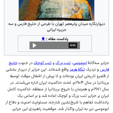
دیوارنگاره میدان ولیعصر تهران با طرحی از خلیج فارس و سه
جزیره ایرانی
پادکست مقاله
|
🡇
6:01
مدت: 6 دقیقه و 1 ثانیه
جزایر سه‌گانهٔ
ابوموسی
،
تنب بزرگ
و
تنب کوچک
در جنوب
خلیج
فارس
و نزدیک
تنگهٔ هرمز
واقع شده‌اند. این جزایر از دیرباز بخشی
از قلمرو تاریخی ایران بوده‌اند و تا پیش از اشغال موقت توسط
بریتانیا
در سال ۱۹۰۴م، تحت حاکمیت ایران اداره می‌شدند. در
سال ۱۹۷۱م و همزمان با خروج بریتانیا از منطقه، حاکمیت کامل
ایران بر جزایر تنب بزرگ و کوچک اعاده شد و بر اساس یک
یادداشت تفاهم با شیخ‌نشین شارجه، مسئولیت امنیت و دفاع از
ابوموسی نیز به ایران واگذار شد. موقعیت راهبردی این جزایر،