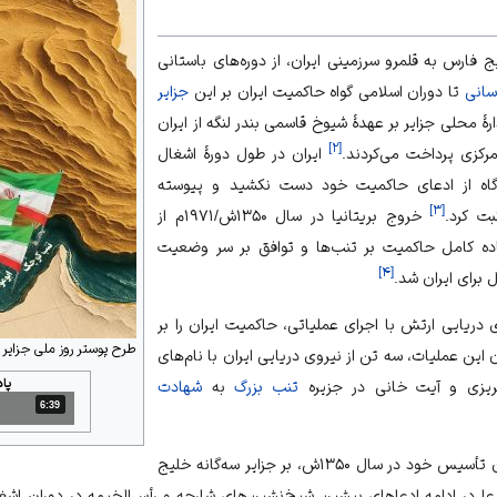
یج فارس به قلمرو سرزمینی
ایران
، از دوره‌های باستانی
سانی
تا دوران اسلامی گواه حاکمیت ایران بر این
جزایر
رهٔ محلی جزایر بر عهدهٔ شیوخ قاسمی
بندر لنگه
از ایران
]
۲
[
مرکزی پرداخت می‌کردند.
ایران در طول دورهٔ اشغال
۱۹۰۴ تا ۱۹۷۱م) هیچ‌گاه از ادعای حاکمیت خود دست نکشید و پیوسته
]
۳
[
ت کرد.
خروج
بریتانیا
در سال ۱۳۵۰ش/۱۹۷۱م از
ده کامل حاکمیت بر تنب‌ها و توافق بر سر وضعیت
]
۴
[
 برای ایران شد.
طرح پوستر روز ملی جزایر س
 این عملیات، سه تن از نیروی دریایی ایران با نام‌های
پا
ریزی و آیت خانی در جزیره
تنب بزرگ
به
شهادت
6:39
مدت: 6 دقیقه و 39 ثانیه
از زمان تأسیس خود در سال ۱۳۵۰ش، بر جزایر سه‌گانه خلیج
عا در ادامه ادعاهای پیشین شیخ‌نشین‌های شارجه و رأس‌الخیمه در دوران اشغ