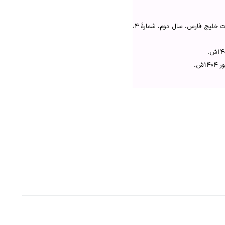
رضایی‌سرچقا، مجتبی، «دلایل متقن و محکم در مورد حقانیت حاکمیت ایران بر جزایر سه‌گانهٔ خلیج فارس»، مطالعات خلیج فارس، سال دوم، شمارهٔ ۴،