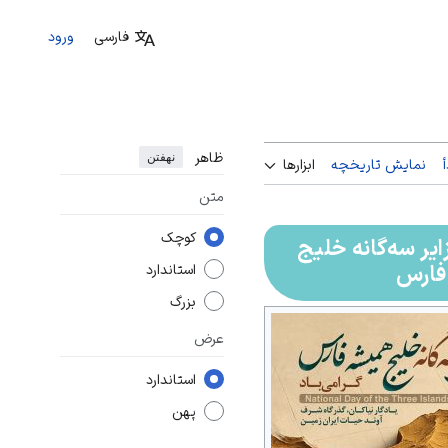
فارسی
ورود
ظاهر
نهفتن
نمایش تاریخچه
ابزارها
متن
کوچک
یر سه‌گانه خلیج
فارس
استاندارد
بزرگ
عرض
استاندارد
پهن