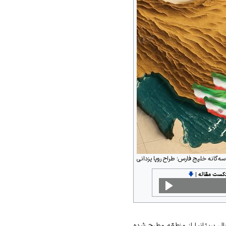
ه‌گانه خلیج فارس؛ طراح رویا یزدانی
دکست مقاله
|
🡇
ال بریتانیا از منطقه مطرح شده