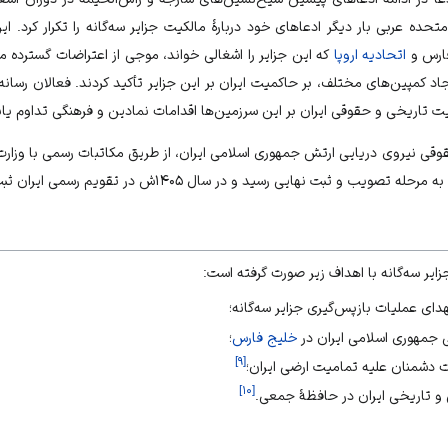
ت متحده عربی بار دیگر ادعاهای خود دربارهٔ مالکیت جزایر سه‌گانه را تکرار کرد. این
ارس
و
اتحادیه اروپا
که این جزایر را اشغالی خواند، موجی از اعتراضات گسترده م
ایجاد کمپین‌های مختلف، بر حاکمیت ایران بر این جزایر تأکید کردند. فعالان رسانه
یت تاریخی و حقوقی ایران بر این سرزمین‌ها اقدامات نمادین و فرهنگی تداوم یاب
قی نیروی دریایی ارتش جمهوری اسلامی ایران، از طریق مکاتبات رسمی با وزارت 
صویب و ثبت نهایی رسید و در سال ۱۴۰۵ش در تقویم رسمی ایران ثبت شد.
جزایر سه‌گانه با اهداف زیر صورت گرفته است:
دای عملیات بازپس‌گیری جزایر سه‌گانه؛
 جمهوری اسلامی
ایران
در
خلیج فارس
؛
]
۹
[
ات دشمنان علیه تمامیت ارضی ایران؛
]
۱۰
[
و تاریخی ایران در حافظهٔ جمعی.