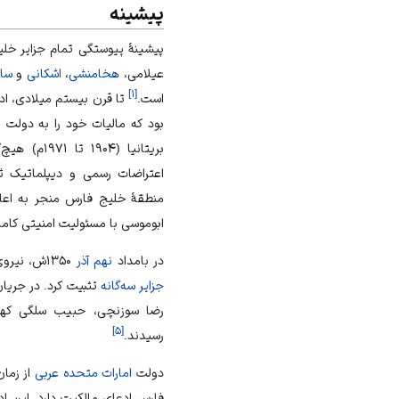
پیشینه
پیشینهٔ پیوستگی تمام جزایر خل
عیلامی
،
هخامنشی
،
اشکانی
و
سا
]
۱
[
است.
تا قرن بیستم میلادی، ادا
بود که مالیات خود را به دولت 
بریتانیا (
اعتراضات رسمی و دیپلماتیک ثب
منطقهٔ خلیج فارس منجر به اعا
ابوموسی با مسئولیت امنیتی کامل
در بامداد
نهم آذر
۱۳۵۰ش، نیروی دریایی ارتش با اجرای عملیاتی، حاکمیت ایران را بر
جزایر سه‌گانه
تثبیت کرد. در جریان
رضا سوزنچی، حبیب سلگی‌ که
]
۵
[
رسیدند.
دولت
امارات متحده عربی
فارس ادعای مالکیت دارد. این اد